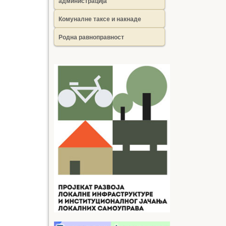
администрација
Комуналне таксе и накнаде
Родна равноправност