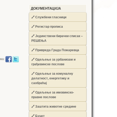
ДОКУМЕНТАЦИЈА
🔗
Службени гласници
🔗
Регистар прописа
🔗
Јединствени бирачки списак –
РЕШЕЊА
🔗
Привреда Града Пожаревца
има:
🔗
Одељење за урбанизам и
грађевинске послове
🔗
Одељење за комуналну
делатност, енергетику и
саобраћај
🔗
Одељење за имовинско-
правне послове
🔗
Заштита животне средине
🔗
Буџет