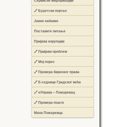
Сервисне информације
🔗 Буџетски портал
Јавне набавке
Поставите питање
Пријава корупције
🔗 Пријави проблем
🔗 Мој порез
🔗 Провера бирачког права
🔗 Е-седнице Градског већа
🔗 еУправа – Пожаревац
🔗 Провера поште
Мапа Пожаревца