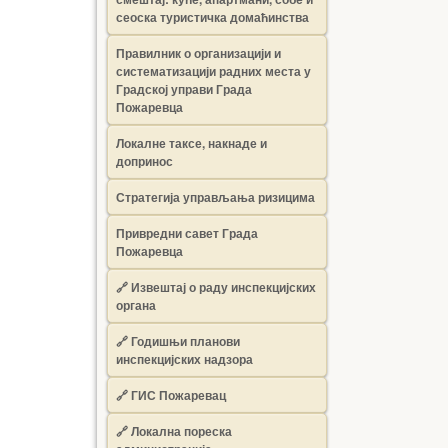
сеоска туристичка домаћинства
Правилник о организацији и
систематизацији радних места у
Градској управи Града
Пожаревца
Локалне таксе, накнаде и
допринос
Стратегија управљања ризицима
Привредни савет Града
Пожаревца
🔗
Извештај о раду инспекцијских
органа
🔗
Годишњи планови
инспекцијских надзора
🔗 ГИС Пожаревац
🔗 Локална пореска