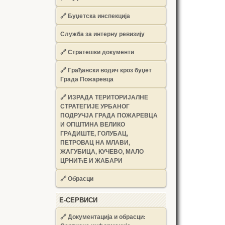
🔗
Буџетска инспекција
Служба за интерну ревизију
🔗
Стратешки документи
🔗
Грађански водич кроз буџет
Града Пожаревца
🔗
ИЗРАДА ТЕРИТОРИЈАЛНЕ
СТРАТЕГИЈЕ УРБАНОГ
ПОДРУЧЈА ГРАДА ПОЖАРЕВЦА
И ОПШТИНА ВЕЛИКО
ГРАДИШТЕ, ГОЛУБАЦ,
ПЕТРОВАЦ НА МЛАВИ,
ЖАГУБИЦА, КУЧЕВО, МАЛО
ЦРНИЋЕ И ЖАБАРИ
🔗
Обрасци
Е-СЕРВИСИ
🔗 Документација и обрасци: