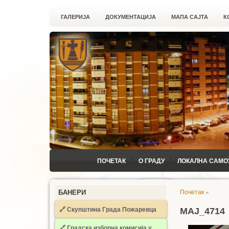
ГАЛЕРИЈА
ДОКУМЕНТАЦИЈА
МАПА САЈТА
К
ПОЧЕТАК
О ГРАДУ
ЛОКАЛНА САМО
Почетак
»
БАНЕРИ
🔗 Скупштина Града Пожаревца
MAJ_4714
🔗
Градска изборна комисија у