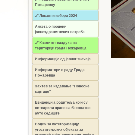
Пожаревцу
🔗 Локални избори 2024
Анкета о процени
јавноздравствених потреба
🔗 Квалитет ваздуха на
територији града Пожаревца
Информације од јавног значаја
Информатори о раду Града
Пожаревца
Захтев за издавање “Поносне
картице”
Евиденција родитеља који су
остварили право на бесплатно
ауто седиште
Водич за категоризацију
угоститељских објеката за
смештај: куће, апартмани, собе и