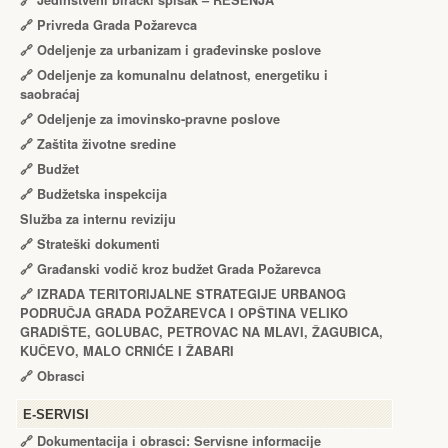
🔗
Jedinstveni birački spisak – RЕŠЕNJA
🔗
Privreda Grada Požarevca
🔗
Odeljenje za urbanizam i građevinske poslove
🔗
Odeljenje za komunalnu delatnost, energetiku i
saobraćaj
🔗
Odeljenje za imovinsko-pravne poslove
🔗
Zaštita životne sredine
🔗
Budžet
🔗
Budžetska inspekcija
Služba za internu reviziju
🔗
Strateški dokumenti
🔗
Građanski vodič kroz budžet Grada Požarevca
🔗
IZRADA TЕRITORIJALNЕ STRATЕGIJЕ URBANOG
PODRUČJA GRADA POŽARЕVCA I OPŠTINA VЕLIKO
GRADIŠTЕ, GOLUBAC, PЕTROVAC NA MLAVI, ŽAGUBICA,
KUČЕVO, MALO CRNIĆЕ I ŽABARI
🔗
Obrasci
Е-SERVISI
🔗 Dokumentacija i obrasci: Servisne informacije