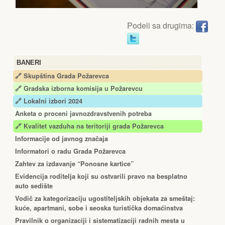
Podeli sa drugima:
BANERI
🔗 Skupština Grada Požarevca
🔗
Gradska izborna komisija u Požarevcu
🔗 Lokalni izbori 2024
Anketa o proceni javnozdravstvenih potreba
🔗 Kvalitet vazduha na teritoriji grada Požarevca
Informacije od javnog značaja
Informatori o radu Grada Požarevca
Zahtev za izdavanje “Ponosne kartice”
Еvidencija roditelja koji su ostvarili pravo na besplatno
auto sedište
Vodič za kategorizaciju ugostiteljskih objekata za smeštaj:
kuće, apartmani, sobe i seoska turistička domaćinstva
Pravilnik o organizaciji i sistematizaciji radnih mesta u