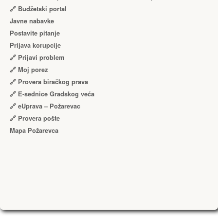
🔗 Budžetski portal
Javne nabavke
Postavite pitanje
Prijava korupcije
🔗 Prijavi problem
🔗 Moj porez
🔗 Provera biračkog prava
🔗 Е-sednice Gradskog veća
🔗 eUprava – Požarevac
🔗 Provera pošte
Mapa Požarevca