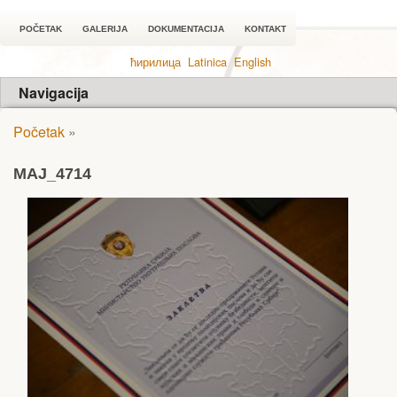
POČETAK
GALERIJA
DOKUMENTACIJA
KONTAKT
ћирилица
Latinica
English
Navigacija
Početak
»
MAJ_4714