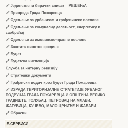
🔗
Јединствени бирачки списак – РЕШЕЊА
🔗
Привреда Града Пожаревца
🔗
Одељење за урбанизам и грађевинске послове
🔗
Одељење за комуналну делатност, енергетику и
саобраћај
🔗
Одељење за имовинско-правне послове
🔗
Заштита животне средине
🔗
Буџет
🔗
Буџетска инспекција
Служба за интерну ревизију
🔗
Стратешки документи
🔗
Грађански водич кроз буџет Града Пожаревца
🔗
ИЗРАДА ТЕРИТОРИЈАЛНЕ СТРАТЕГИЈЕ УРБАНОГ
ПОДРУЧЈА ГРАДА ПОЖАРЕВЦА И ОПШТИНА ВЕЛИКО
ГРАДИШТЕ, ГОЛУБАЦ, ПЕТРОВАЦ НА МЛАВИ,
ЖАГУБИЦА, КУЧЕВО, МАЛО ЦРНИЋЕ И ЖАБАРИ
🔗
Обрасци
Е-СЕРВИСИ