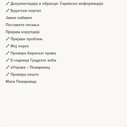
🔗 Документација и обрасци: Сервисне информације
🔗 Буџетски портал
Јавне набавке
Поставите питање
Пријава корупције
🔗 Пријави проблем
🔗 Мој порез
🔗 Провера бирачког права
🔗 Е-седнице Градског већа
🔗 еУправа – Пожаревац
🔗 Провера поште
Мапа Пожаревца