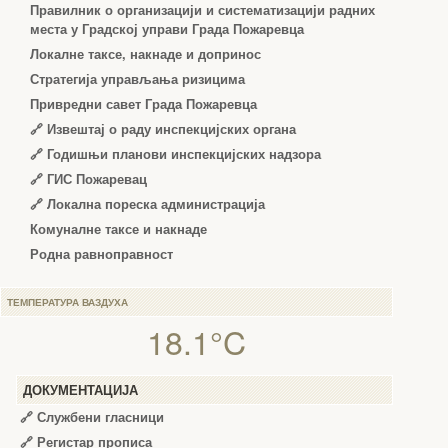
Правилник о организацији и систематизацији радних
места у Градској управи Града Пожаревца
Локалне таксе, накнаде и допринос
Стратегија управљања ризицима
Привредни савет Града Пожаревца
🔗
Извештај о раду инспекцијских органа
🔗
Годишњи планови инспекцијских надзора
🔗 ГИС Пожаревац
🔗 Локална пореска администрација
Комуналне таксе и накнаде
Родна равноправност
ТЕМПЕРАТУРА ВАЗДУХА
18.1°C
ДОКУМЕНТАЦИЈА
🔗
Службени гласници
🔗
Регистар прописа