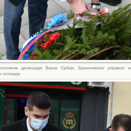
оложиле делегације Војске Србије, Браничевског управног о
и полиције.