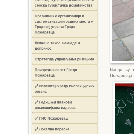
сеоска туристичка домаћинства
Правилник о организацији и
систематизацији радних места у
Градској управи Града
Пожаревца
Локалне таксе, накнаде и
допринос
Стратегија управљања ризицима
Венце су п
Привредни савет Града
Пожаревца
Пожаревца 
🔗
Извештај о раду инспекцијских
органа
🔗
Годишњи планови
инспекцијских надзора
🔗 ГИС Пожаревац
🔗 Локална пореска