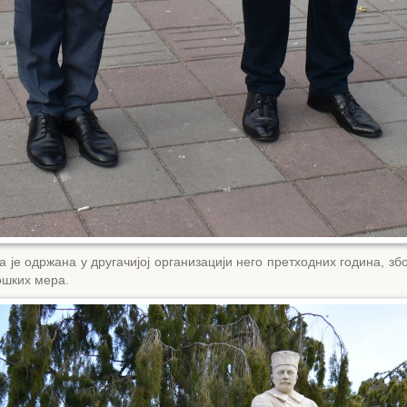
 је одржана у другачијој организацији него претходних година, з
шких мера.