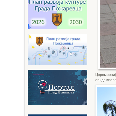
Церемеонија
епидемиоло