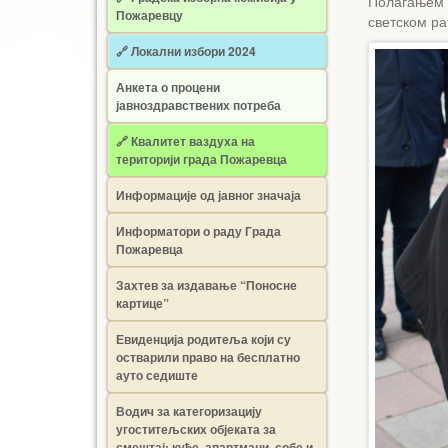
Полагањем 
Пожаревцу
светском ра
🔗 Локални избори 2024
Анкета о процени
јавноздравствених потреба
🔗 Квалитет ваздуха на
територији града Пожаревца
Информације од јавног значаја
Информатори о раду Града
Пожаревца
Захтев за издавање “Поносне
картице”
Евиденција родитеља који су
остварили право на бесплатно
ауто седиште
Водич за категоризацију
угоститељских објеката за
смештај: куће, апартмани, собе и