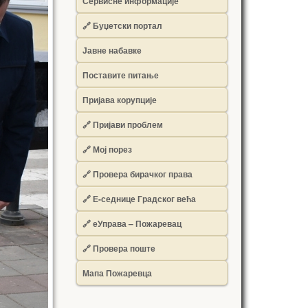
Сервисне информације
🔗 Буџетски портал
Јавне набавке
Поставите питање
Пријава корупције
🔗 Пријави проблем
🔗 Мој порез
🔗 Провера бирачког права
🔗 Е-седнице Градског већа
🔗 еУправа – Пожаревац
🔗 Провера поште
Мапа Пожаревца