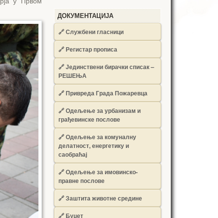
рја у Првом
ДОКУМЕНТАЦИЈА
🔗
Службени гласници
🔗
Регистар прописа
🔗
Јединствени бирачки списак –
РЕШЕЊА
🔗
Привреда Града Пожаревца
🔗
Одељење за урбанизам и
грађевинске послове
🔗
Одељење за комуналну
делатност, енергетику и
саобраћај
🔗
Одељење за имовинско-
правне послове
🔗
Заштита животне средине
🔗
Буџет