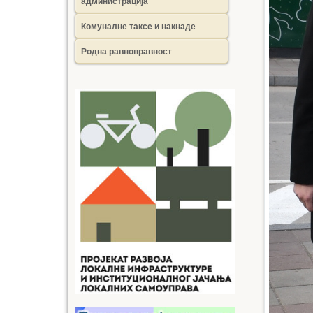
администрација
Комуналне таксе и накнаде
Родна равноправност