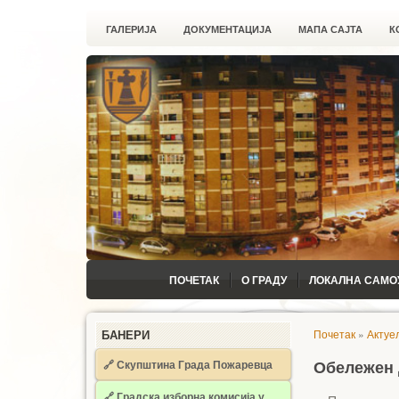
ГАЛЕРИЈА
ДОКУМЕНТАЦИЈА
МАПА САЈТА
К
ПОЧЕТАК
О ГРАДУ
ЛОКАЛНА САМО
Почетак
»
Актуе
БАНЕРИ
🔗 Скупштина Града Пожаревца
Обележен 
🔗
Градска изборна комисија у