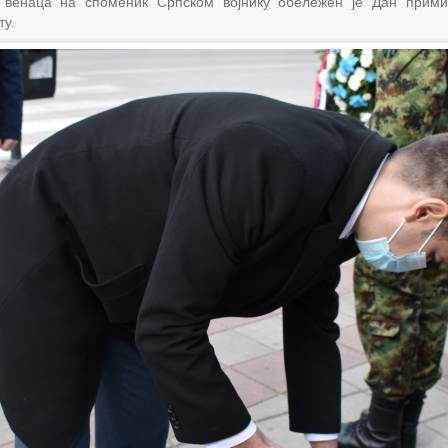
венаца на споменик Српском војнику обележен је Дан прими
ту.