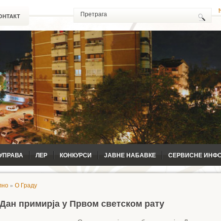
ОНТАКТ
УПРАВА
ЛЕР
КОНКУРСИ
ЈАВНЕ НАБАВКЕ
СЕРВИСНЕ ИНФ
лно
»
О Граду
Дан примирја у Првом светском рату