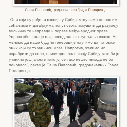
Саша Павловић, градоначелник Града Пожаревца
„Они који су рођени касније у Србији могу само по нашим
сећањима и догађајима попут овога покушати да разумеју
величину те неправде и пораза међународног права.
Управо због тога је овај повод нашег окупљања важан. Не
желимо да наше будуће генерације научимо да потомке
оних који су то учинили мрзе. Напротив, желимо их
охрабрити да воле, неизмерно воле своју Србију како би је
учинили још јачом и како јој се тако нешто никада не би
поновило“, рекао је Саша Павловић, градоначелник Града
Пожаревца.