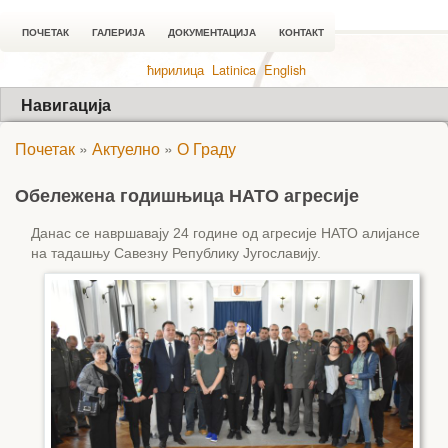
ПОЧЕТАК
ГАЛЕРИЈА
ДОКУМЕНТАЦИЈА
КОНТАКТ
ћирилица
Latinica
English
Навигација
Почетак
»
Актуелно
»
О Граду
Обележена годишњица НАТО агресије
Данас се навршавају 24 године од агресије НАТО алијансе
на тадашњу Савезну Републику Југославију.