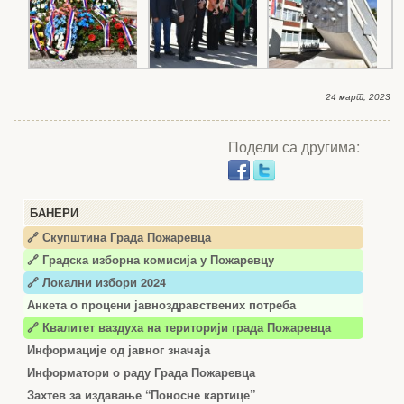
24 март, 2023
Подели са другима:
БАНЕРИ
🔗 Скупштина Града Пожаревца
🔗
Градска изборна комисија у Пожаревцу
🔗 Локални избори 2024
Анкета о процени јавноздравствених потреба
🔗 Квалитет ваздуха на територији града Пожаревца
Информације од јавног значаја
Информатори о раду Града Пожаревца
Захтев за издавање “Поносне картице”