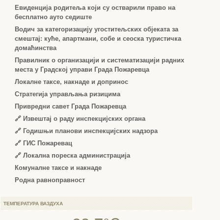
Евиденција родитеља који су остварили право на
бесплатно ауто седиште
Водич за категоризацију угоститељских објеката за
смештај: куће, апартмани, собе и сеоска туристичка
домаћинства
Правилник о организацији и систематизацији радних
места у Градској управи Града Пожаревца
Локалне таксе, накнаде и допринос
Стратегија управљања ризицима
Привредни савет Града Пожаревца
🔗
Извештај о раду инспекцијских органа
🔗
Годишњи планови инспекцијских надзора
🔗 ГИС Пожаревац
🔗 Локална пореска администрација
Комуналне таксе и накнаде
Родна равноправност
ТЕМПЕРАТУРА ВАЗДУХА