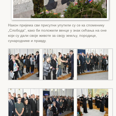
Након пријема сви присутни упутили су се ка споменику
„Слобода“, како би положили венце у знак сећања на оне
који су дали своје животе за своју земљу, породице,
сународнике и правду.