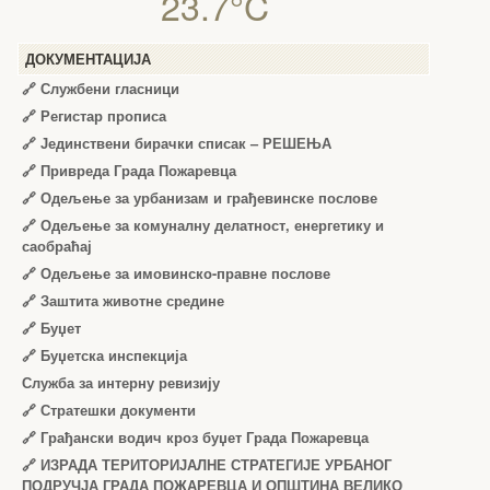
23.7°C
ДОКУМЕНТАЦИЈА
🔗
Службени гласници
🔗
Регистар прописа
🔗
Јединствени бирачки списак – РЕШЕЊА
🔗
Привреда Града Пожаревца
🔗
Одељење за урбанизам и грађевинске послове
🔗
Одељење за комуналну делатност, енергетику и
саобраћај
🔗
Одељење за имовинско-правне послове
🔗
Заштита животне средине
🔗
Буџет
🔗
Буџетска инспекција
Служба за интерну ревизију
🔗
Стратешки документи
🔗
Грађански водич кроз буџет Града Пожаревца
🔗
ИЗРАДА ТЕРИТОРИЈАЛНЕ СТРАТЕГИЈЕ УРБАНОГ
ПОДРУЧЈА ГРАДА ПОЖАРЕВЦА И ОПШТИНА ВЕЛИКО