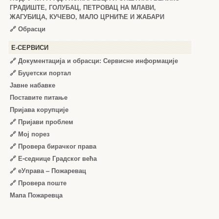
ГРАДИШТЕ, ГОЛУБАЦ, ПЕТРОВАЦ НА МЛАВИ,
ЖАГУБИЦА, КУЧЕВО, МАЛО ЦРНИЋЕ И ЖАБАРИ
🔗
Обрасци
Е-СЕРВИСИ
🔗 Документација и обрасци: Сервисне информације
🔗 Буџетски портал
Јавне набавке
Поставите питање
Пријава корупције
🔗 Пријави проблем
🔗 Мој порез
🔗 Провера бирачког права
🔗 Е-седнице Градског већа
🔗 еУправа – Пожаревац
🔗 Провера поште
Мапа Пожаревца