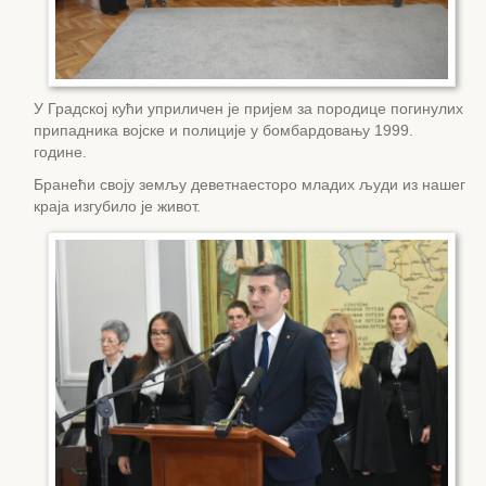
У Градској кући уприличен је пријем за породице погинулих
припадника војске и полиције у бомбардовању 1999.
године.
Бранећи своју земљу деветнаесторо младих људи из нашег
краја изгубило је живот.