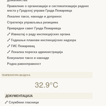
домаћинства
Правилник о организацији и систематизацији радних
места у Градској управи Града Пожаревца
Локалне таксе, накнаде и допринос
Стратегија управљања ризицима
Привредни савет Града Пожаревца
🔗
Извештај о раду инспекцијских органа
🔗
Годишњи планови инспекцијских надзора
🔗 ГИС Пожаревац
🔗 Локална пореска администрација
Комуналне таксе и накнаде
Родна равноправност
ТЕМПЕРАТУРА ВАЗДУХА
32.9°C
ДОКУМЕНТАЦИЈА
🔗
Службени гласници