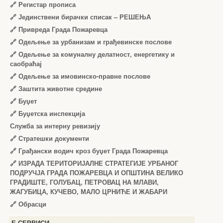
🔗
Регистар прописа
🔗
Јединствени бирачки списак – РЕШЕЊА
🔗
Привреда Града Пожаревца
🔗
Одељење за урбанизам и грађевинске послове
🔗
Одељење за комуналну делатност, енергетику и
саобраћај
🔗
Одељење за имовинско-правне послове
🔗
Заштита животне средине
🔗
Буџет
🔗
Буџетска инспекција
Служба за интерну ревизију
🔗
Стратешки документи
🔗
Грађански водич кроз буџет Града Пожаревца
🔗
ИЗРАДА ТЕРИТОРИЈАЛНЕ СТРАТЕГИЈЕ УРБАНОГ
ПОДРУЧЈА ГРАДА ПОЖАРЕВЦА И ОПШТИНА ВЕЛИКО
ГРАДИШТЕ, ГОЛУБАЦ, ПЕТРОВАЦ НА МЛАВИ,
ЖАГУБИЦА, КУЧЕВО, МАЛО ЦРНИЋЕ И ЖАБАРИ
🔗
Обрасци