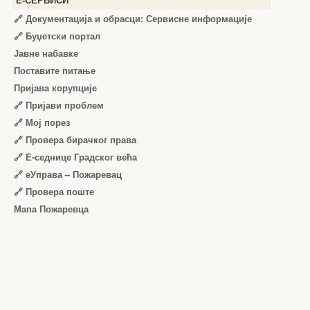
Е-СЕРВИСИ
🔗 Документација и обрасци: Сервисне информације
🔗 Буџетски портал
Јавне набавке
Поставите питање
Пријава корупције
🔗 Пријави проблем
🔗 Мој порез
🔗 Провера бирачког права
🔗 Е-седнице Градског већа
🔗 еУправа – Пожаревац
🔗 Провера поште
Мапа Пожаревца