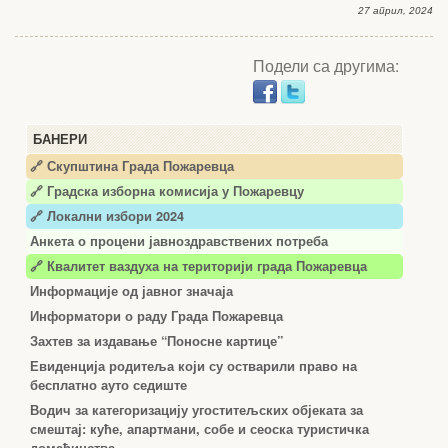
27 април, 2024
Подели са другима:
БАНЕРИ
🔗 Скупштина Града Пожаревца
🔗
Градска изборна комисија у Пожаревцу
🔗 Локални избори 2024
Анкета о процени јавноздравствених потреба
🔗 Квалитет ваздуха на територији града Пожаревца
Информације од јавног значаја
Информатори о раду Града Пожаревца
Захтев за издавање “Поносне картице”
Евиденција родитеља који су остварили право на
бесплатно ауто седиште
Водич за категоризацију угоститељских објеката за
смештај: куће, апартмани, собе и сеоска туристичка