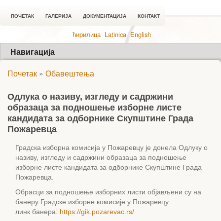
ПОЧЕТАК
ГАЛЕРИЈА
ДОКУМЕНТАЦИЈА
КОНТАКТ
ћирилица
Latinica
English
Навигација
Почетак
»
Обавештења
Одлука о називу, изгледу и садржини
образаца за подношење изборне листе
кандидата за одборнике Скупштине Града
Пожаревца
Градска изборна комисија у Пожаревцу је донела Одлуку о
називу, изгледу и садржини образаца за подношење
изборне листе кандидата за одборнике Скупштине Града
Пожаревца.
Обрасци за подношење изборних листи објављени су на
банеру Градске изборне комисије у Пожаревцу.
линк банера:
https://gik.pozarevac.rs/