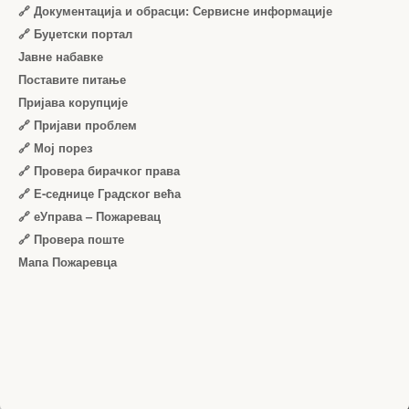
🔗 Документација и обрасци: Сервисне информације
🔗 Буџетски портал
Јавне набавке
Поставите питање
Пријава корупције
🔗 Пријави проблем
🔗 Мој порез
🔗 Провера бирачког права
🔗 Е-седнице Градског већа
🔗 еУправа – Пожаревац
🔗 Провера поште
Мапа Пожаревца