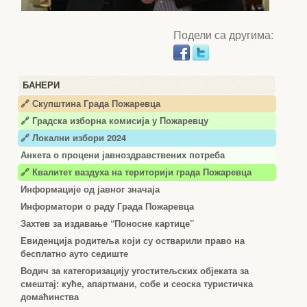
Подели са другима:
БАНЕРИ
🔗 Скупштина Града Пожаревца
🔗
Градска изборна комисија у Пожаревцу
🔗 Локални избори 2024
Анкета о процени јавноздравствених потреба
🔗 Квалитет ваздуха на територији града Пожаревца
Информације од јавног значаја
Информатори о раду Града Пожаревца
Захтев за издавање “Поносне картице”
Евиденција родитеља који су остварили право на
бесплатно ауто седиште
Водич за категоризацију угоститељских објеката за
смештај: куће, апартмани, собе и сеоска туристичка
домаћинства