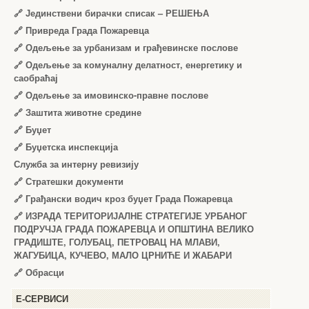
🔗
Јединствени бирачки списак – РЕШЕЊА
🔗
Привреда Града Пожаревца
🔗
Одељење за урбанизам и грађевинске послове
🔗
Одељење за комуналну делатност, енергетику и
саобраћај
🔗
Одељење за имовинско-правне послове
🔗
Заштита животне средине
🔗
Буџет
🔗
Буџетска инспекција
Служба за интерну ревизију
🔗
Стратешки документи
🔗
Грађански водич кроз буџет Града Пожаревца
🔗
ИЗРАДА ТЕРИТОРИЈАЛНЕ СТРАТЕГИЈЕ УРБАНОГ
ПОДРУЧЈА ГРАДА ПОЖАРЕВЦА И ОПШТИНА ВЕЛИКО
ГРАДИШТЕ, ГОЛУБАЦ, ПЕТРОВАЦ НА МЛАВИ,
ЖАГУБИЦА, КУЧЕВО, МАЛО ЦРНИЋЕ И ЖАБАРИ
🔗
Обрасци
Е-СЕРВИСИ