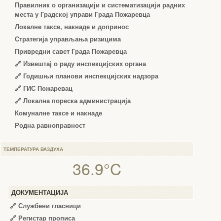
Правилник о организацији и систематизацији радних
места у Градској управи Града Пожаревца
Локалне таксе, накнаде и допринос
Стратегија управљања ризицима
Привредни савет Града Пожаревца
🔗
Извештај о раду инспекцијских органа
🔗
Годишњи планови инспекцијских надзора
🔗 ГИС Пожаревац
🔗 Локална пореска администрација
Комуналне таксе и накнаде
Родна равноправност
ТЕМПЕРАТУРА ВАЗДУХА
36.9°C
ДОКУМЕНТАЦИЈА
🔗
Службени гласници
🔗
Регистар прописа