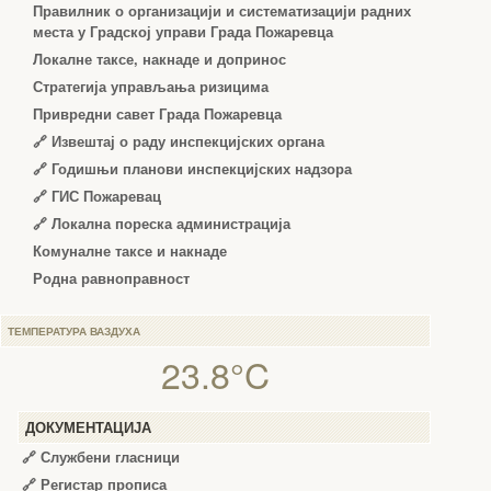
Правилник о организацији и систематизацији радних
места у Градској управи Града Пожаревца
Локалне таксе, накнаде и допринос
Стратегија управљања ризицима
Привредни савет Града Пожаревца
🔗
Извештај о раду инспекцијских органа
🔗
Годишњи планови инспекцијских надзора
🔗 ГИС Пожаревац
🔗 Локална пореска администрација
Комуналне таксе и накнаде
Родна равноправност
ТЕМПЕРАТУРА ВАЗДУХА
23.8°C
ДОКУМЕНТАЦИЈА
🔗
Службени гласници
🔗
Регистар прописа