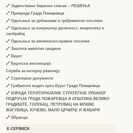
🔗
Јединствени бирачки списак – РЕШЕЊА
🔗
Привреда Града Пожаревца
🔗
Одељење за урбанизам и грађевинске послове
🔗
Одељење за комуналну делатност, енергетику и
саобраћај
🔗
Одељење за имовинско-правне послове
🔗
Заштита животне средине
🔗
Буџет
🔗
Буџетска инспекција
Служба за интерну ревизију
🔗
Стратешки документи
🔗
Грађански водич кроз буџет Града Пожаревца
🔗
ИЗРАДА ТЕРИТОРИЈАЛНЕ СТРАТЕГИЈЕ УРБАНОГ
ПОДРУЧЈА ГРАДА ПОЖАРЕВЦА И ОПШТИНА ВЕЛИКО
ГРАДИШТЕ, ГОЛУБАЦ, ПЕТРОВАЦ НА МЛАВИ,
ЖАГУБИЦА, КУЧЕВО, МАЛО ЦРНИЋЕ И ЖАБАРИ
🔗
Обрасци
Е-СЕРВИСИ