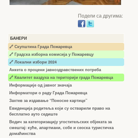
Подели са другима:
БАНЕРИ
🔗 Скупштина Града Пожаревца
🔗
Градска изборна комисија у Пожаревцу
🔗 Локални избори 2024
Анкета о процени јавноздравствених потреба
🔗 Квалитет ваздуха на територији града Пожаревца
Информације од јавног значаја
Информатори о раду Града Пожаревца
Захтев за издавање “Поносне картице”
Евиденција родитеља који су остварили право на
бесплатно ауто седиште
Водич за категоризацију угоститељских објеката за
смештај: куће, апартмани, собе и сеоска туристичка
домаћинства