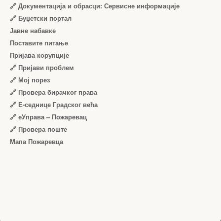
🔗 Документација и обрасци: Сервисне информације
🔗 Буџетски портал
Јавне набавке
Поставите питање
Пријава корупције
🔗 Пријави проблем
🔗 Мој порез
🔗 Провера бирачког права
🔗 Е-седнице Градског већа
🔗 еУправа – Пожаревац
🔗 Провера поште
Мапа Пожаревца