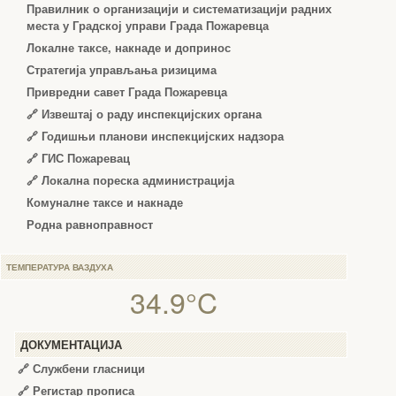
Правилник о организацији и систематизацији радних
места у Градској управи Града Пожаревца
Локалне таксе, накнаде и допринос
Стратегија управљања ризицима
Привредни савет Града Пожаревца
🔗
Извештај о раду инспекцијских органа
🔗
Годишњи планови инспекцијских надзора
🔗 ГИС Пожаревац
🔗 Локална пореска администрација
Комуналне таксе и накнаде
Родна равноправност
ТЕМПЕРАТУРА ВАЗДУХА
34.9°C
ДОКУМЕНТАЦИЈА
🔗
Службени гласници
🔗
Регистар прописа