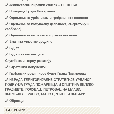
🔗
Јединствени бирачки списак – РЕШЕЊА
🔗
Привреда Града Пожаревца
🔗
Одељење за урбанизам и грађевинске послове
🔗
Одељење за комуналну делатност, енергетику и
саобраћај
🔗
Одељење за имовинско-правне послове
🔗
Заштита животне средине
🔗
Буџет
🔗
Буџетска инспекција
Служба за интерну ревизију
🔗
Стратешки документи
🔗
Грађански водич кроз буџет Града Пожаревца
🔗
ИЗРАДА ТЕРИТОРИЈАЛНЕ СТРАТЕГИЈЕ УРБАНОГ
ПОДРУЧЈА ГРАДА ПОЖАРЕВЦА И ОПШТИНА ВЕЛИКО
ГРАДИШТЕ, ГОЛУБАЦ, ПЕТРОВАЦ НА МЛАВИ,
ЖАГУБИЦА, КУЧЕВО, МАЛО ЦРНИЋЕ И ЖАБАРИ
🔗
Обрасци
Е-СЕРВИСИ