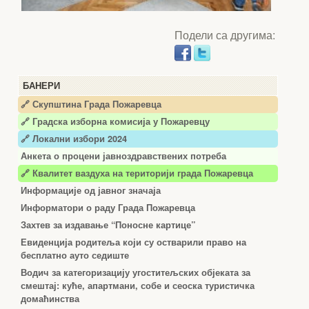
Подели са другима:
БАНЕРИ
🔗 Скупштина Града Пожаревца
🔗
Градска изборна комисија у Пожаревцу
🔗 Локални избори 2024
Анкета о процени јавноздравствених потреба
🔗 Квалитет ваздуха на територији града Пожаревца
Информације од јавног значаја
Информатори о раду Града Пожаревца
Захтев за издавање “Поносне картице”
Евиденција родитеља који су остварили право на
бесплатно ауто седиште
Водич за категоризацију угоститељских објеката за
смештај: куће, апартмани, собе и сеоска туристичка
домаћинства