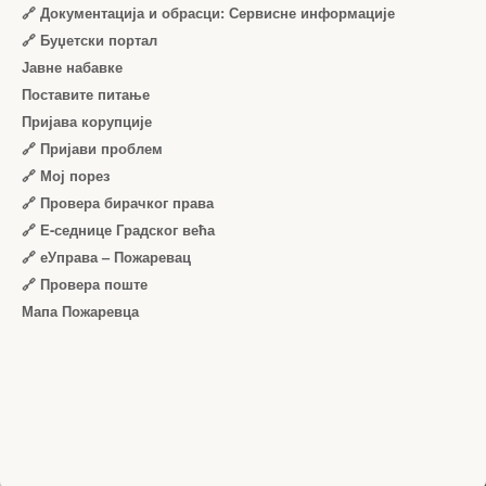
🔗 Документација и обрасци: Сервисне информације
🔗 Буџетски портал
Јавне набавке
Поставите питање
Пријава корупције
🔗 Пријави проблем
🔗 Мој порез
🔗 Провера бирачког права
🔗 Е-седнице Градског већа
🔗 еУправа – Пожаревац
🔗 Провера поште
Мапа Пожаревца