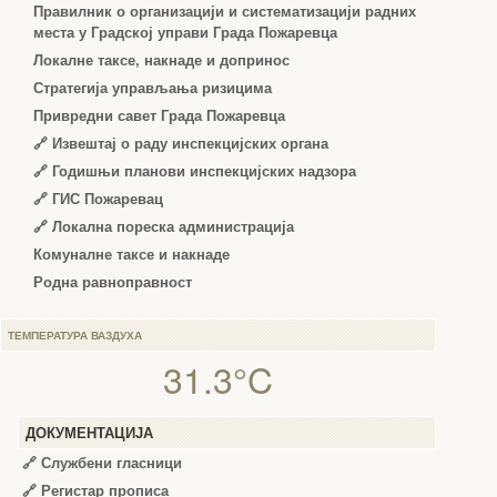
Правилник о организацији и систематизацији радних
места у Градској управи Града Пожаревца
Локалне таксе, накнаде и допринос
Стратегија управљања ризицима
Привредни савет Града Пожаревца
🔗
Извештај о раду инспекцијских органа
🔗
Годишњи планови инспекцијских надзора
🔗 ГИС Пожаревац
🔗 Локална пореска администрација
Комуналне таксе и накнаде
Родна равноправност
ТЕМПЕРАТУРА ВАЗДУХА
31.3°C
ДОКУМЕНТАЦИЈА
🔗
Службени гласници
🔗
Регистар прописа