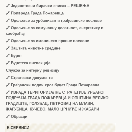
🔗
Јединствени бирачки списак – РЕШЕЊА
🔗
Привреда Града Пожаревца
🔗
Одељење за урбанизам и грађевинске послове
🔗
Одељење за комуналну делатност, енергетику и
саобраћај
🔗
Одељење за имовинско-правне послове
🔗
Заштита животне средине
🔗
Буџет
🔗
Буџетска инспекција
Служба за интерну ревизију
🔗
Стратешки документи
🔗
Грађански водич кроз буџет Града Пожаревца
🔗
ИЗРАДА ТЕРИТОРИЈАЛНЕ СТРАТЕГИЈЕ УРБАНОГ
ПОДРУЧЈА ГРАДА ПОЖАРЕВЦА И ОПШТИНА ВЕЛИКО
ГРАДИШТЕ, ГОЛУБАЦ, ПЕТРОВАЦ НА МЛАВИ,
ЖАГУБИЦА, КУЧЕВО, МАЛО ЦРНИЋЕ И ЖАБАРИ
🔗
Обрасци
Е-СЕРВИСИ