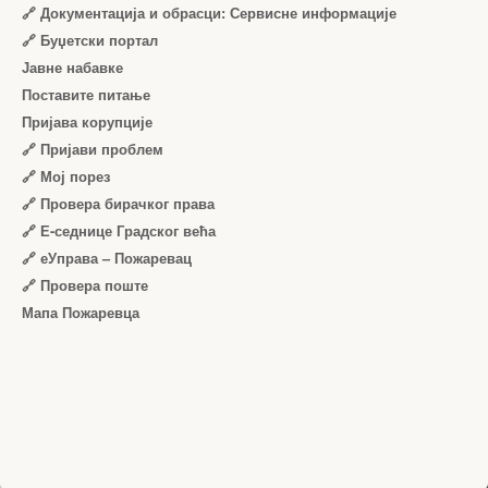
🔗 Документација и обрасци: Сервисне информације
🔗 Буџетски портал
Јавне набавке
Поставите питање
Пријава корупције
🔗 Пријави проблем
🔗 Мој порез
🔗 Провера бирачког права
🔗 Е-седнице Градског већа
🔗 еУправа – Пожаревац
🔗 Провера поште
Мапа Пожаревца