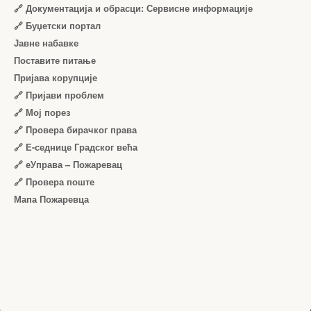
🔗 Документација и обрасци: Сервисне информације
🔗 Буџетски портал
Јавне набавке
Поставите питање
Пријава корупције
🔗 Пријави проблем
🔗 Мој порез
🔗 Провера бирачког права
🔗 Е-седнице Градског већа
🔗 еУправа – Пожаревац
🔗 Провера поште
Мапа Пожаревца