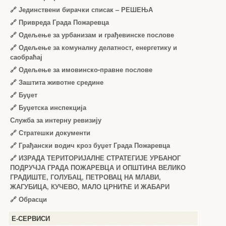
🔗
Јединствени бирачки списак – РЕШЕЊА
🔗
Привреда Града Пожаревца
🔗
Одељење за урбанизам и грађевинске послове
🔗
Одељење за комуналну делатност, енергетику и
саобраћај
🔗
Одељење за имовинско-правне послове
🔗
Заштита животне средине
🔗
Буџет
🔗
Буџетска инспекција
Служба за интерну ревизију
🔗
Стратешки документи
🔗
Грађански водич кроз буџет Града Пожаревца
🔗
ИЗРАДА ТЕРИТОРИЈАЛНЕ СТРАТЕГИЈЕ УРБАНОГ
ПОДРУЧЈА ГРАДА ПОЖАРЕВЦА И ОПШТИНА ВЕЛИКО
ГРАДИШТЕ, ГОЛУБАЦ, ПЕТРОВАЦ НА МЛАВИ,
ЖАГУБИЦА, КУЧЕВО, МАЛО ЦРНИЋЕ И ЖАБАРИ
🔗
Обрасци
Е-СЕРВИСИ