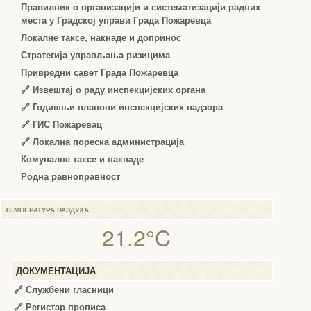
Правилник о организацији и систематизацији радних
места у Градској управи Града Пожаревца
Локалне таксе, накнаде и допринос
Стратегија управљања ризицима
Привредни савет Града Пожаревца
🔗
Извештај о раду инспекцијских органа
🔗
Годишњи планови инспекцијских надзора
🔗 ГИС Пожаревац
🔗 Локална пореска администрација
Комуналне таксе и накнаде
Родна равноправност
ТЕМПЕРАТУРА ВАЗДУХА
21.2°C
ДОКУМЕНТАЦИЈА
🔗
Службени гласници
🔗
Регистар прописа