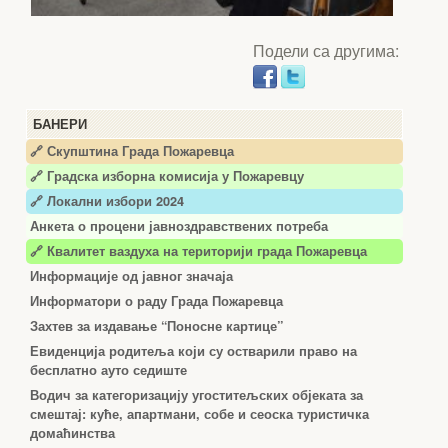
Подели са другима:
БАНЕРИ
🔗 Скупштина Града Пожаревца
🔗
Градска изборна комисија у Пожаревцу
🔗 Локални избори 2024
Анкета о процени јавноздравствених потреба
🔗 Квалитет ваздуха на територији града Пожаревца
Информације од јавног значаја
Информатори о раду Града Пожаревца
Захтев за издавање “Поносне картице”
Евиденција родитеља који су остварили право на
бесплатно ауто седиште
Водич за категоризацију угоститељских објеката за
смештај: куће, апартмани, собе и сеоска туристичка
домаћинства