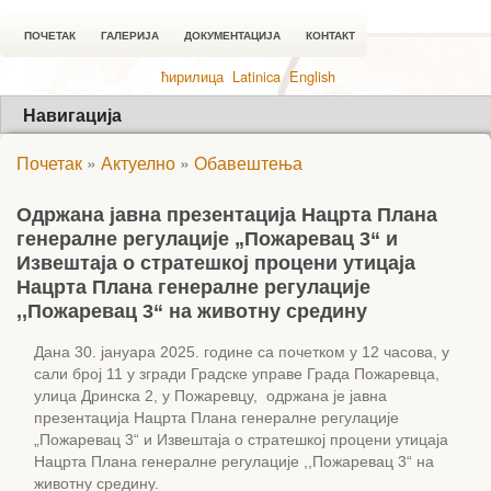
ПОЧЕТАК
ГАЛЕРИЈА
ДОКУМЕНТАЦИЈА
КОНТАКТ
ћирилица
Latinica
English
Навигација
Почетак
»
Актуелно
»
Обавештења
Одржана јавна презентација Нацрта Плана
генералне регулације „Пожаревац 3“ и
Извештаја о стратешкој процени утицаја
Нацрта Плана генералне регулације
,,Пожаревац 3“ на животну средину
Дана 30. јануара 2025. године са почетком у 12 часова, у
сали број 11 у згради Градске управе Града Пожаревца,
улица Дринска 2, у Пожаревцу, одржана је јавна
презентација Нацрта Плана генералне регулације
„Пожаревац 3“ и Извештаја о стратешкој процени утицаја
Нацрта Плана генералне регулације ,,Пожаревац 3“ на
животну средину.