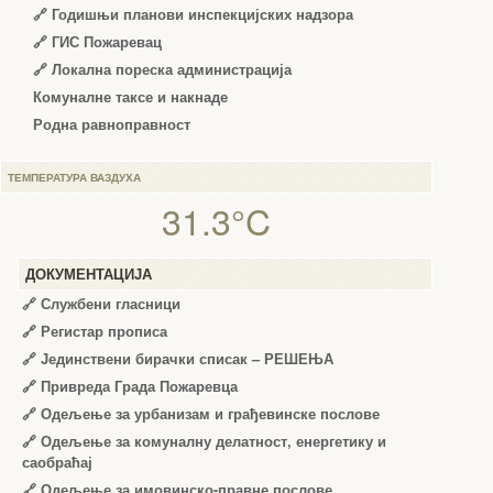
🔗
Годишњи планови инспекцијских надзора
🔗 ГИС Пожаревац
🔗 Локална пореска администрација
Комуналне таксе и накнаде
Родна равноправност
ТЕМПЕРАТУРА ВАЗДУХА
31.3°C
ДОКУМЕНТАЦИЈА
🔗
Службени гласници
🔗
Регистар прописа
🔗
Јединствени бирачки списак – РЕШЕЊА
🔗
Привреда Града Пожаревца
🔗
Одељење за урбанизам и грађевинске послове
🔗
Одељење за комуналну делатност, енергетику и
саобраћај
🔗
Одељење за имовинско-правне послове