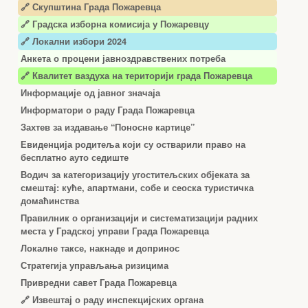
🔗 Скупштина Града Пожаревца
🔗
Градска изборна комисија у Пожаревцу
🔗 Локални избори 2024
Анкета о процени јавноздравствених потреба
🔗 Квалитет ваздуха на територији града Пожаревца
Информације од јавног значаја
Информатори о раду Града Пожаревца
Захтев за издавање “Поносне картице”
Евиденција родитеља који су остварили право на
бесплатно ауто седиште
Водич за категоризацију угоститељских објеката за
смештај: куће, апартмани, собе и сеоска туристичка
домаћинства
Правилник о организацији и систематизацији радних
места у Градској управи Града Пожаревца
Локалне таксе, накнаде и допринос
Стратегија управљања ризицима
Привредни савет Града Пожаревца
🔗
Извештај о раду инспекцијских органа