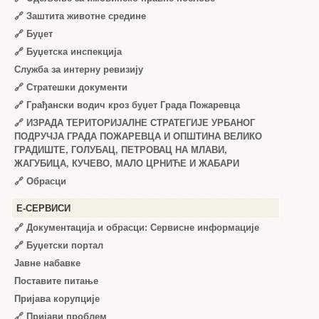
🔗
Заштита животне средине
🔗
Буџет
🔗
Буџетска инспекција
Служба за интерну ревизију
🔗
Стратешки документи
🔗
Грађански водич кроз буџет Града Пожаревца
🔗
ИЗРАДА ТЕРИТОРИЈАЛНЕ СТРАТЕГИЈЕ УРБАНОГ
ПОДРУЧЈА ГРАДА ПОЖАРЕВЦА И ОПШТИНА ВЕЛИКО
ГРАДИШТЕ, ГОЛУБАЦ, ПЕТРОВАЦ НА МЛАВИ,
ЖАГУБИЦА, КУЧЕВО, МАЛО ЦРНИЋЕ И ЖАБАРИ
🔗
Обрасци
Е-СЕРВИСИ
🔗 Документација и обрасци: Сервисне информације
🔗 Буџетски портал
Јавне набавке
Поставите питање
Пријава корупције
🔗 Пријави проблем