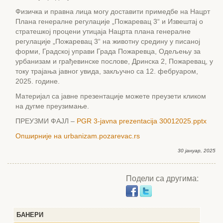
Физичка и правна лица могу доставити примедбе на Нацрт
Плана генералне регулације „Пожаревац 3“ и Извештај о
стратешкој процени утицаја Нацрта плана генералне
регулације „Пожаревац 3“ на животну средину у писаној
форми, Градској управи Града Пожаревца, Одељењу за
урбанизам и грађевинске послове, Дринска 2, Пожаревац, у
току трајања јавног увида, закључно са 12. фебруаром,
2025. године.
Материјал са јавне презентације можете преузети кликом
на дугме преузимање.
ПРЕУЗМИ ФАЈЛ –
PGR 3-javna prezentacija 30012025.pptx
Опширније на urbanizam.pozarevac.rs
30 јануар, 2025
Подели са другима:
БАНЕРИ