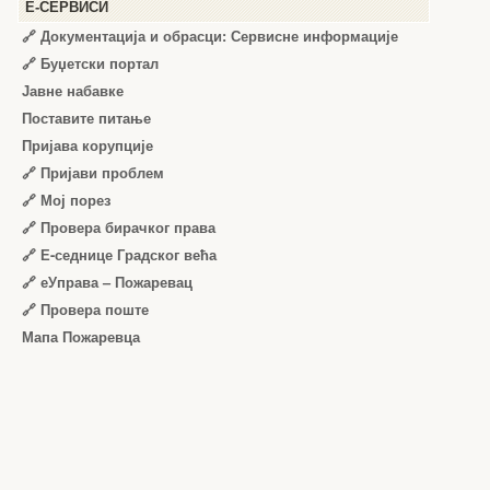
Е-СЕРВИСИ
🔗 Документација и обрасци: Сервисне информације
🔗 Буџетски портал
Јавне набавке
Поставите питање
Пријава корупције
🔗 Пријави проблем
🔗 Мој порез
🔗 Провера бирачког права
🔗 Е-седнице Градског већа
🔗 еУправа – Пожаревац
🔗 Провера поште
Мапа Пожаревца