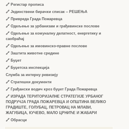
🔗
Регистар прописа
🔗
Јединствени бирачки списак – РЕШЕЊА
🔗
Привреда Града Пожаревца
🔗
Одељење за урбанизам и грађевинске послове
🔗
Одељење за комуналну делатност, енергетику и
саобраћај
🔗
Одељење за имовинско-правне послове
🔗
Заштита животне средине
🔗
Буџет
🔗
Буџетска инспекција
Служба за интерну ревизију
🔗
Стратешки документи
🔗
Грађански водич кроз буџет Града Пожаревца
🔗
ИЗРАДА ТЕРИТОРИЈАЛНЕ СТРАТЕГИЈЕ УРБАНОГ
ПОДРУЧЈА ГРАДА ПОЖАРЕВЦА И ОПШТИНА ВЕЛИКО
ГРАДИШТЕ, ГОЛУБАЦ, ПЕТРОВАЦ НА МЛАВИ,
ЖАГУБИЦА, КУЧЕВО, МАЛО ЦРНИЋЕ И ЖАБАРИ
🔗
Обрасци