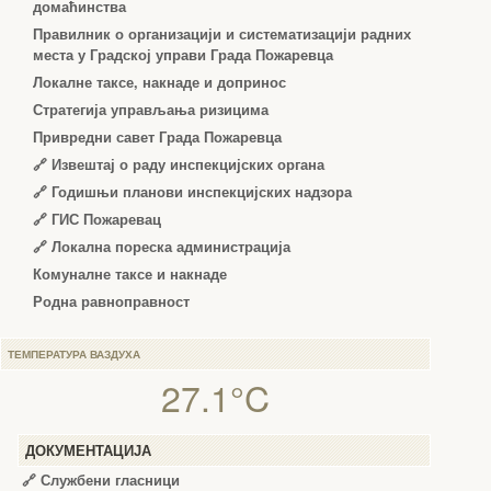
домаћинства
Правилник о организацији и систематизацији радних
места у Градској управи Града Пожаревца
Локалне таксе, накнаде и допринос
Стратегија управљања ризицима
Привредни савет Града Пожаревца
🔗
Извештај о раду инспекцијских органа
🔗
Годишњи планови инспекцијских надзора
🔗 ГИС Пожаревац
🔗 Локална пореска администрација
Комуналне таксе и накнаде
Родна равноправност
ТЕМПЕРАТУРА ВАЗДУХА
27.1°C
ДОКУМЕНТАЦИЈА
🔗
Службени гласници