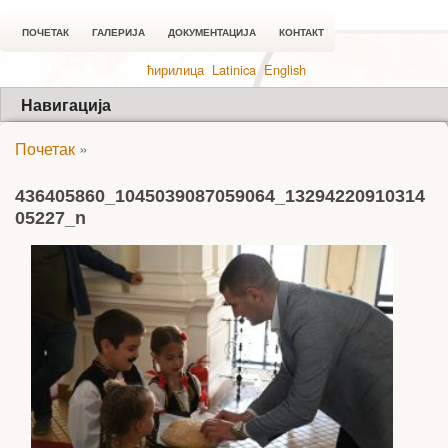
ПОЧЕТАК
ГАЛЕРИЈА
ДОКУМЕНТАЦИЈА
КОНТАКТ
ћирилица
Latinica
English
Навигација
Почетак
»
436405860_1045039087059064_13294220910314
05227_n