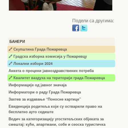
Подели са другима:
БАНЕРИ
🔗 Скупштина Града Пожаревца
🔗
Градска изборна комисија у Пожаревцу
🔗 Локални избори 2024
Анкета о процени јавноздравствених потреба
🔗 Квалитет ваздуха на територији града Пожаревца
Информације од јавног значаја
Информатори о раду Града Пожаревца
Захтев за издавање “Поносне картице”
Евиденција родитеља који су остварили право на
бесплатно ауто седиште
Водич за категоризацију угоститељских објеката за
смештај: куће, апартмани, собе и сеоска туристичка