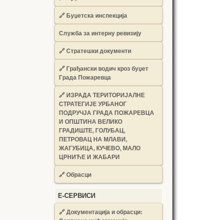
🔗
Буџетска инспекција
Служба за интерну ревизију
🔗
Стратешки документи
🔗
Грађански водич кроз буџет
Града Пожаревца
🔗
ИЗРАДА ТЕРИТОРИЈАЛНЕ
СТРАТЕГИЈЕ УРБАНОГ
ПОДРУЧЈА ГРАДА ПОЖАРЕВЦА
И ОПШТИНА ВЕЛИКО
ГРАДИШТЕ, ГОЛУБАЦ,
ПЕТРОВАЦ НА МЛАВИ,
ЖАГУБИЦА, КУЧЕВО, МАЛО
ЦРНИЋЕ И ЖАБАРИ
🔗
Обрасци
Е-СЕРВИСИ
🔗 Документација и обрасци: