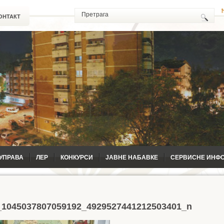
ОНТАКТ
УПРАВА
ЛЕР
КОНКУРСИ
ЈАВНЕ НАБАВКЕ
СЕРВИСНЕ ИНФ
_1045037807059192_4929527441212503401_n