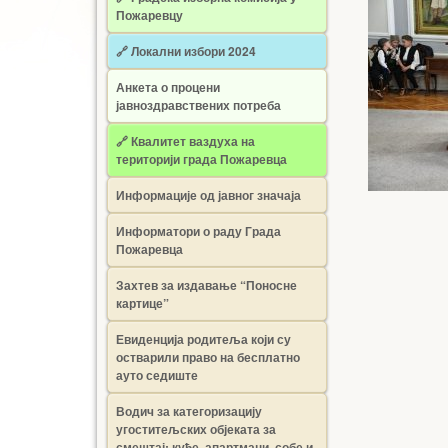
Пожаревцу
🔗 Локални избори 2024
Анкета о процени
јавноздравствених потреба
🔗 Квалитет ваздуха на
територији града Пожаревца
Информације од јавног значаја
Информатори о раду Града
Пожаревца
Захтев за издавање “Поносне
картице”
Евиденција родитеља који су
остварили право на бесплатно
ауто седиште
Водич за категоризацију
угоститељских објеката за
смештај: куће, апартмани, собе и