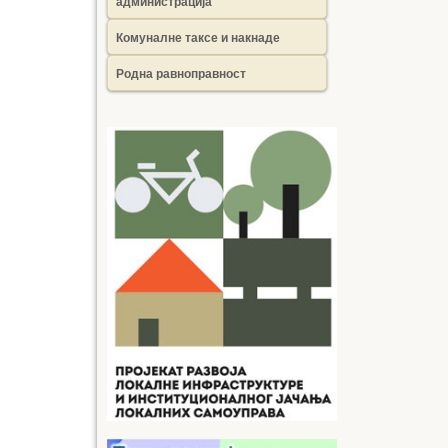
администрација
Комуналне таксе и накнаде
Родна равноправност