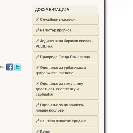
ДОКУМЕНТАЦИЈА
🔗
Службени гласници
🔗
Регистар прописа
🔗
Јединствени бирачки списак –
РЕШЕЊА
🔗
Привреда Града Пожаревца
има:
🔗
Одељење за урбанизам и
грађевинске послове
🔗
Одељење за комуналну
делатност, енергетику и
саобраћај
🔗
Одељење за имовинско-
правне послове
🔗
Заштита животне средине
🔗
Буџет