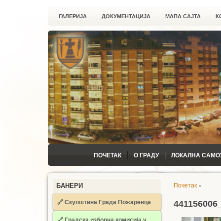
ГАЛЕРИЈА
ДОКУМЕНТАЦИЈА
МАПА САЈТА
К
ПОЧЕТАК
О ГРАДУ
ЛОКАЛНА САМО
Почетак
»
БАНЕРИ
🔗 Скупштина Града Пожаревца
441156006
🔗
Градска изборна комисија у