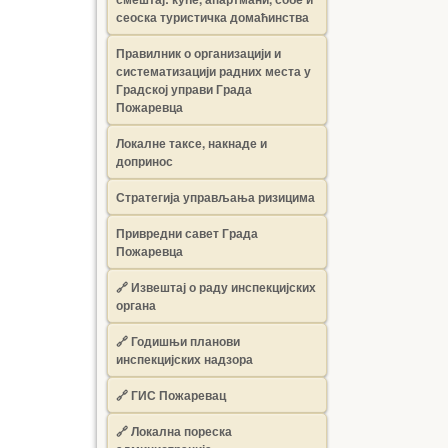
сеоска туристичка домаћинства
Правилник о организацији и
систематизацији радних места у
Градској управи Града
Пожаревца
Локалне таксе, накнаде и
допринос
Стратегија управљања ризицима
Привредни савет Града
Пожаревца
🔗
Извештај о раду инспекцијских
органа
🔗
Годишњи планови
инспекцијских надзора
🔗 ГИС Пожаревац
🔗 Локална пореска