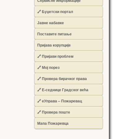
Сервисне информације
🔗 Буџетски портал
Јавне набавке
Поставите питање
Пријава корупције
🔗 Пријави проблем
🔗 Мој порез
🔗 Провера бирачког права
🔗 Е-седнице Градског већа
🔗 еУправа – Пожаревац
🔗 Провера поште
Мапа Пожаревца