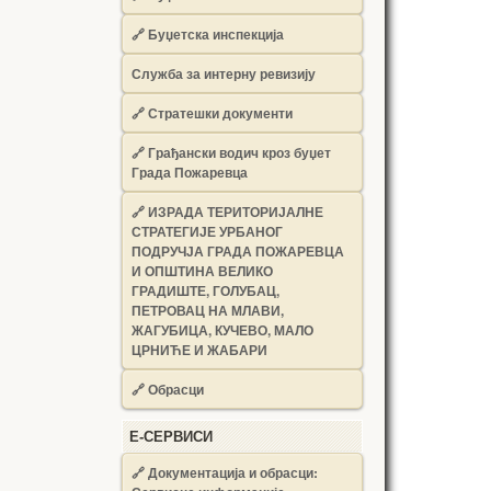
🔗
Буџетска инспекција
Служба за интерну ревизију
🔗
Стратешки документи
🔗
Грађански водич кроз буџет
Града Пожаревца
🔗
ИЗРАДА ТЕРИТОРИЈАЛНЕ
СТРАТЕГИЈЕ УРБАНОГ
ПОДРУЧЈА ГРАДА ПОЖАРЕВЦА
И ОПШТИНА ВЕЛИКО
ГРАДИШТЕ, ГОЛУБАЦ,
ПЕТРОВАЦ НА МЛАВИ,
ЖАГУБИЦА, КУЧЕВО, МАЛО
ЦРНИЋЕ И ЖАБАРИ
🔗
Обрасци
Е-СЕРВИСИ
🔗 Документација и обрасци: