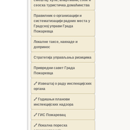
сеоска туристичка домаћинства
Правилник о организацији и
систематизацији радних места у
Градској управи Града
Пожаревца
Локалне таксе, накнаде и
допринос
Стратегија управљања ризицима
Привредни савет Града
Пожаревца
🔗
Извештај о раду инспекцијских
органа
🔗
Годишњи планови
инспекцијских надзора
🔗 ГИС Пожаревац
🔗 Локална пореска