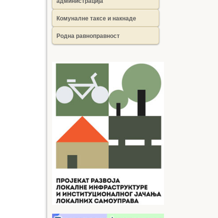
администрација
Комуналне таксе и накнаде
Родна равноправност