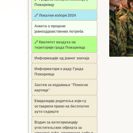
Пожаревцу
🔗 Локални избори 2024
Анкета о процени
јавноздравствених потреба
🔗 Квалитет ваздуха на
територији града Пожаревца
Информације од јавног значаја
Информатори о раду Града
Пожаревца
Захтев за издавање “Поносне
картице”
Евиденција родитеља који су
остварили право на бесплатно
ауто седиште
Водич за категоризацију
угоститељских објеката за
смештај: куће, апартмани, собе и