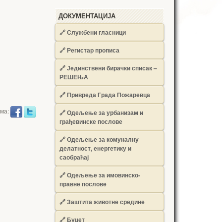
ДОКУМЕНТАЦИЈА
🔗
Службени гласници
🔗
Регистар прописа
🔗
Јединствени бирачки списак –
РЕШЕЊА
🔗
Привреда Града Пожаревца
има:
🔗
Одељење за урбанизам и
грађевинске послове
🔗
Одељење за комуналну
делатност, енергетику и
саобраћај
🔗
Одељење за имовинско-
правне послове
🔗
Заштита животне средине
🔗
Буџет