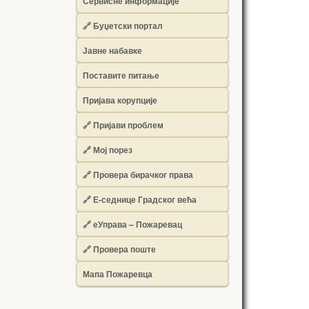
Сервисне информације
🔗 Буџетски портал
Јавне набавке
Поставите питање
Пријава корупције
🔗 Пријави проблем
🔗 Мој порез
🔗 Провера бирачког права
🔗 Е-седнице Градског већа
🔗 еУправа – Пожаревац
🔗 Провера поште
Мапа Пожаревца