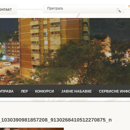
ОНТАКТ
УПРАВА
ЛЕР
КОНКУРСИ
ЈАВНЕ НАБАВКЕ
СЕРВИСНЕ ИНФ
_1030390981857208_9130268410512270875_n