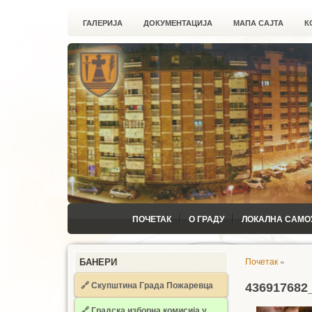
ГАЛЕРИЈА
ДОКУМЕНТАЦИЈА
МАПА САЈТА
К
ПОЧЕТАК
О ГРАДУ
ЛОКАЛНА САМО
Почетак
»
БАНЕРИ
🔗 Скупштина Града Пожаревца
436917682
🔗
Градска изборна комисија у