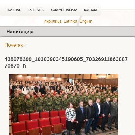
ПОЧЕТАК
ГАЛЕРИЈА
ДОКУМЕНТАЦИЈА
КОНТАКТ
ћирилица
Latinica
English
Навигација
Почетак
»
438078299_1030390345190605_70326911863887
70670_n