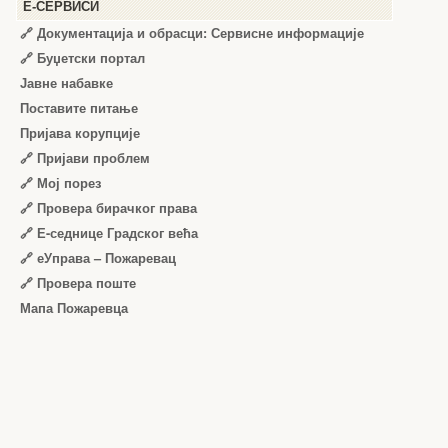
Е-СЕРВИСИ
🔗 Документација и обрасци: Сервисне информације
🔗 Буџетски портал
Јавне набавке
Поставите питање
Пријава корупције
🔗 Пријави проблем
🔗 Мој порез
🔗 Провера бирачког права
🔗 Е-седнице Градског већа
🔗 еУправа – Пожаревац
🔗 Провера поште
Мапа Пожаревца