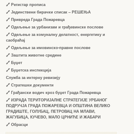
🔗
Регистар прописа
🔗
Јединствени бирачки списак – РЕШЕЊА
🔗
Привреда Града Пожаревца
🔗
Одељење за урбанизам и грађевинске послове
🔗
Одељење за комуналну делатност, енергетику и
саобраћај
🔗
Одељење за имовинско-правне послове
🔗
Заштита животне средине
🔗
Буџет
🔗
Буџетска инспекција
Служба за интерну ревизију
🔗
Стратешки документи
🔗
Грађански водич кроз буџет Града Пожаревца
🔗
ИЗРАДА ТЕРИТОРИЈАЛНЕ СТРАТЕГИЈЕ УРБАНОГ
ПОДРУЧЈА ГРАДА ПОЖАРЕВЦА И ОПШТИНА ВЕЛИКО
ГРАДИШТЕ, ГОЛУБАЦ, ПЕТРОВАЦ НА МЛАВИ,
ЖАГУБИЦА, КУЧЕВО, МАЛО ЦРНИЋЕ И ЖАБАРИ
🔗
Обрасци