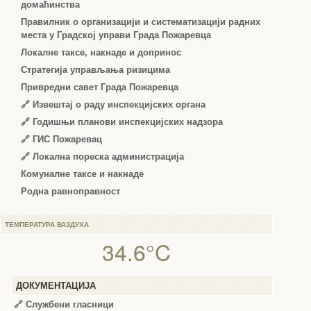
домаћинства
Правилник о организацији и систематизацији радних
места у Градској управи Града Пожаревца
Локалне таксе, накнаде и допринос
Стратегија управљања ризицима
Привредни савет Града Пожаревца
🔗
Извештај о раду инспекцијских органа
🔗
Годишњи планови инспекцијских надзора
🔗 ГИС Пожаревац
🔗 Локална пореска администрација
Комуналне таксе и накнаде
Родна равноправност
ТЕМПЕРАТУРА ВАЗДУХА
34.6°C
ДОКУМЕНТАЦИЈА
🔗
Службени гласници