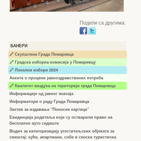
Подели са другима:
БАНЕРИ
🔗 Скупштина Града Пожаревца
🔗
Градска изборна комисија у Пожаревцу
🔗 Локални избори 2024
Анкета о процени јавноздравствених потреба
🔗 Квалитет ваздуха на територији града Пожаревца
Информације од јавног значаја
Информатори о раду Града Пожаревца
Захтев за издавање “Поносне картице”
Евиденција родитеља који су остварили право на
бесплатно ауто седиште
Водич за категоризацију угоститељских објеката за
смештај: куће, апартмани, собе и сеоска туристичка