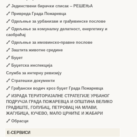
🔗
Јединствени бирачки списак – РЕШЕЊА
🔗
Привреда Града Пожаревца
🔗
Одељење за урбанизам и грађевинске послове
🔗
Одељење за комуналну делатност, енергетику и
саобраћај
🔗
Одељење за имовинско-правне послове
🔗
Заштита животне средине
🔗
Буџет
🔗
Буџетска инспекција
Служба за интерну ревизију
🔗
Стратешки документи
🔗
Грађански водич кроз буџет Града Пожаревца
🔗
ИЗРАДА ТЕРИТОРИЈАЛНЕ СТРАТЕГИЈЕ УРБАНОГ
ПОДРУЧЈА ГРАДА ПОЖАРЕВЦА И ОПШТИНА ВЕЛИКО
ГРАДИШТЕ, ГОЛУБАЦ, ПЕТРОВАЦ НА МЛАВИ,
ЖАГУБИЦА, КУЧЕВО, МАЛО ЦРНИЋЕ И ЖАБАРИ
🔗
Обрасци
Е-СЕРВИСИ