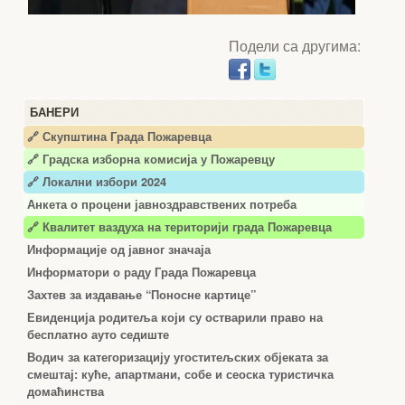
Подели са другима:
БАНЕРИ
🔗 Скупштина Града Пожаревца
🔗
Градска изборна комисија у Пожаревцу
🔗 Локални избори 2024
Анкета о процени јавноздравствених потреба
🔗 Квалитет ваздуха на територији града Пожаревца
Информације од јавног значаја
Информатори о раду Града Пожаревца
Захтев за издавање “Поносне картице”
Евиденција родитеља који су остварили право на
бесплатно ауто седиште
Водич за категоризацију угоститељских објеката за
смештај: куће, апартмани, собе и сеоска туристичка
домаћинства