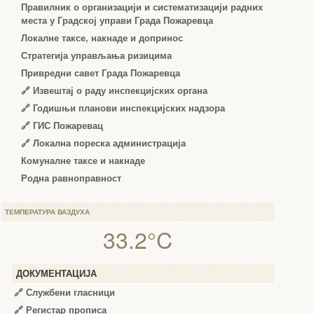
Правилник о организацији и систематизацији радних
места у Градској управи Града Пожаревца
Локалне таксе, накнаде и допринос
Стратегија управљања ризицима
Привредни савет Града Пожаревца
🔗
Извештај о раду инспекцијских органа
🔗
Годишњи планови инспекцијских надзора
🔗 ГИС Пожаревац
🔗 Локална пореска администрација
Комуналне таксе и накнаде
Родна равноправност
ТЕМПЕРАТУРА ВАЗДУХА
33.2°C
ДОКУМЕНТАЦИЈА
🔗
Службени гласници
🔗
Регистар прописа