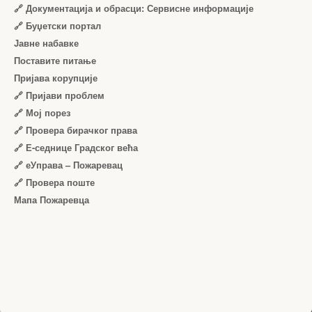
🔗 Документација и обрасци: Сервисне информације
🔗 Буџетски портал
Јавне набавке
Поставите питање
Пријава корупције
🔗 Пријави проблем
🔗 Мој порез
🔗 Провера бирачког права
🔗 Е-седнице Градског већа
🔗 еУправа – Пожаревац
🔗 Провера поште
Мапа Пожаревца