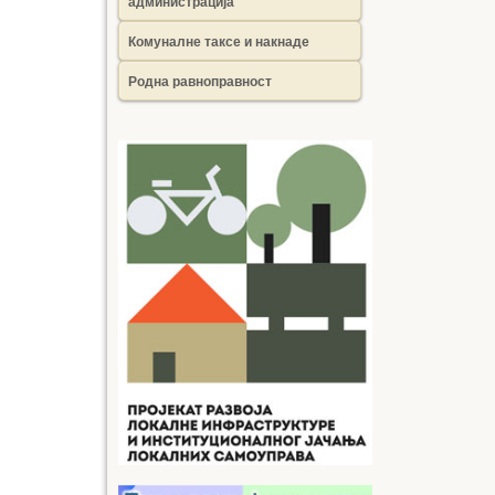
администрација
Комуналне таксе и накнаде
Родна равноправност