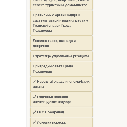
сеоска туристичка домаћинства
Правилник о организацији и
систематизацији радних места у
Градској управи Града
Пожаревца
Локалне таксе, накнаде и
допринос
Стратегија управљања ризицима
Привредни савет Града
Пожаревца
🔗
Извештај о раду инспекцијских
органа
🔗
Годишњи планови
инспекцијских надзора
🔗 ГИС Пожаревац
🔗 Локална пореска