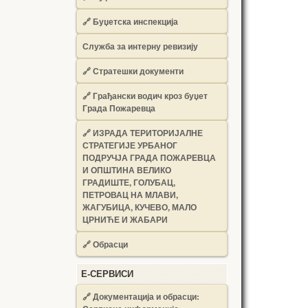
🔗
Буџетска инспекција
Служба за интерну ревизију
🔗
Стратешки документи
🔗
Грађански водич кроз буџет
Града Пожаревца
🔗
ИЗРАДА ТЕРИТОРИЈАЛНЕ
СТРАТЕГИЈЕ УРБАНОГ
ПОДРУЧЈА ГРАДА ПОЖАРЕВЦА
И ОПШТИНА ВЕЛИКО
ГРАДИШТЕ, ГОЛУБАЦ,
ПЕТРОВАЦ НА МЛАВИ,
ЖАГУБИЦА, КУЧЕВО, МАЛО
ЦРНИЋЕ И ЖАБАРИ
🔗
Обрасци
Е-СЕРВИСИ
🔗 Документација и обрасци: