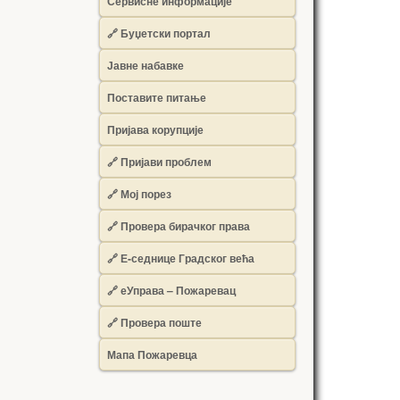
Сервисне информације
🔗 Буџетски портал
Јавне набавке
Поставите питање
Пријава корупције
🔗 Пријави проблем
🔗 Мој порез
🔗 Провера бирачког права
🔗 Е-седнице Градског већа
🔗 еУправа – Пожаревац
🔗 Провера поште
Мапа Пожаревца