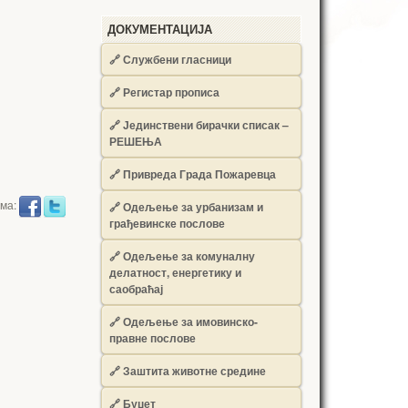
ДОКУМЕНТАЦИЈА
🔗
Службени гласници
🔗
Регистар прописа
🔗
Јединствени бирачки списак –
РЕШЕЊА
🔗
Привреда Града Пожаревца
има:
🔗
Одељење за урбанизам и
грађевинске послове
🔗
Одељење за комуналну
делатност, енергетику и
саобраћај
🔗
Одељење за имовинско-
правне послове
🔗
Заштита животне средине
🔗
Буџет