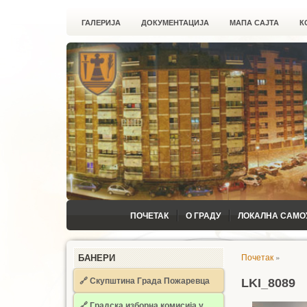
ГАЛЕРИЈА
ДОКУМЕНТАЦИЈА
МАПА САЈТА
К
ПОЧЕТАК
О ГРАДУ
ЛОКАЛНА САМО
Почетак
»
БАНЕРИ
🔗 Скупштина Града Пожаревца
LKI_8089
🔗
Градска изборна комисија у