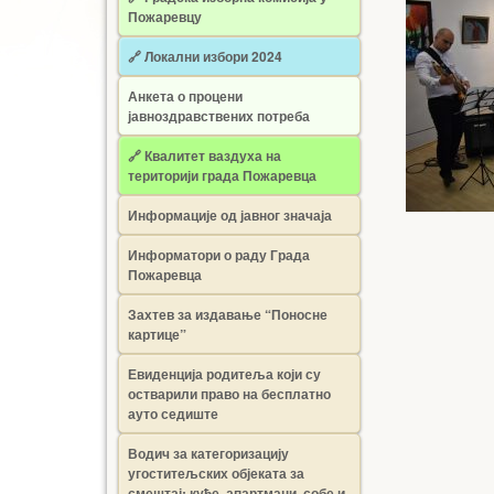
Пожаревцу
🔗 Локални избори 2024
Анкета о процени
јавноздравствених потреба
🔗 Квалитет ваздуха на
територији града Пожаревца
Информације од јавног значаја
Информатори о раду Града
Пожаревца
Захтев за издавање “Поносне
картице”
Евиденција родитеља који су
остварили право на бесплатно
ауто седиште
Водич за категоризацију
угоститељских објеката за
смештај: куће, апартмани, собе и