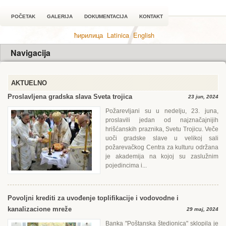
POČETAK
GALERIJA
DOKUMENTACIJA
KONTAKT
ћирилица
Latinica
English
Navigacija
AKTUELNO
Proslavljena gradska slava Sveta trojica
23 jun, 2024
Požarevljani su u nedelju, 23. juna,
proslavili jedan od najznačajnijih
hrišćanskih praznika, Svetu Trojicu. Veče
uoči gradske slave u velikoj sali
požarevačkog Centra za kulturu održana
je akademija na kojoj su zaslužnim
pojedincima i...
Povoljni krediti za uvođenje toplifikacije i vodovodne i
kanalizacione mreže
29 maj, 2024
Banka "Poštanska štedionica" sklopila je