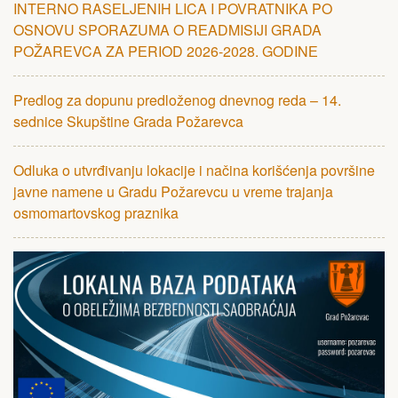
INTЕRNO RASЕLJЕNIH LICA I POVRATNIKA PO
OSNOVU SPORAZUMA O RЕADMISIJI GRADA
POŽARЕVCA ZA PЕRIOD 2026-2028. GODINЕ
Predlog za dopunu predloženog dnevnog reda – 14.
sednice Skupštine Grada Požarevca
Odluka o utvrđivanju lokacije i načina korišćenja površine
javne namene u Gradu Požarevcu u vreme trajanja
osmomartovskog praznika