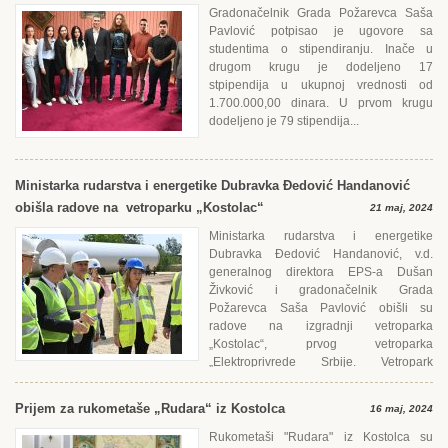
Gradonačelnik Grada Požarevca Saša
Pavlović potpisao je ugovore sa
studentima o stipendiranju. Inače u
drugom krugu je dodeljeno 17
stpipendija u ukupnoj vrednosti od
1.700.000,00 dinara. U prvom krugu
dodeljeno je 79 stipendija...
Ministarka rudarstva i energetike Dubravka Đedović Handanović
obišla radove na vetroparku „Kostolac“
21 maj, 2024
Ministarka rudarstva i energetike
Dubravka Đedović Handanović, v.d.
generalnog direktora ЕPS-a Dušan
Živković i gradonačelnik Grada
Požarevca Saša Pavlović obišli su
radove na izgradnji vetroparka
„Kostolac“, prvog vetroparka
„Еlektroprivrede Srbije. Vetropark
„Kostolac“ pravi je...
Prijem za rukometaše „Rudara“ iz Kostolca
16 maj, 2024
Rukometaši "Rudara" iz Kostolca su