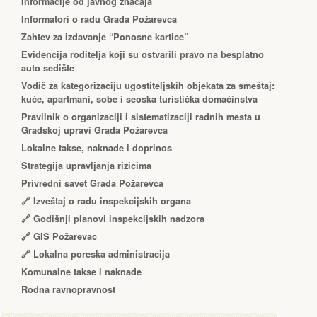
Informacije od javnog značaja
Informatori o radu Grada Požarevca
Zahtev za izdavanje “Ponosne kartice”
Еvidencija roditelja koji su ostvarili pravo na besplatno
auto sedište
Vodič za kategorizaciju ugostiteljskih objekata za smeštaj:
kuće, apartmani, sobe i seoska turistička domaćinstva
Pravilnik o organizaciji i sistematizaciji radnih mesta u
Gradskoj upravi Grada Požarevca
Lokalne takse, naknade i doprinos
Strategija upravljanja rizicima
Privredni savet Grada Požarevca
🔗
Izveštaj o radu inspekcijskih organa
🔗
Godišnji planovi inspekcijskih nadzora
🔗 GIS Požarevac
🔗 Lokalna poreska administracija
Komunalne takse i naknade
Rodna ravnopravnost