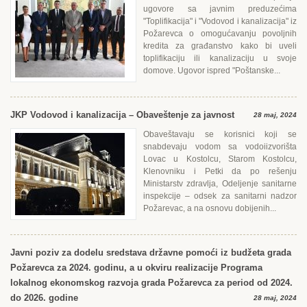
ugovore sa javnim preduzećima
"Toplifikacija" i "Vodovod i kanalizacija" iz
Požarevca o omogućavanju povoljnih
kredita za građanstvo kako bi uveli
toplifikaciju ili kanalizaciju u svoje
domove. Ugovor ispred "Poštanske...
JKP Vodovod i kanalizacija – Obaveštenje za javnost
28 maj, 2024
Obaveštavaju se korisnici koji se
snabdevaju vodom sa vodoiizvorišta
Lovac u Kostolcu, Starom Kostolcu,
Klenovniku i Petki da po rešenju
Ministarstv zdravlja, Odeljenje sanitarne
inspekcije – odsek za sanitarni nadzor
Požarevac, a na osnovu dobijenih...
Javni poziv za dodelu sredstava državne pomoći iz budžeta grada
Požarevca za 2024. godinu, a u okviru realizacije Programa
lokalnog ekonomskog razvoja grada Požarevca za period od 2024.
do 2026. godine
28 maj, 2024