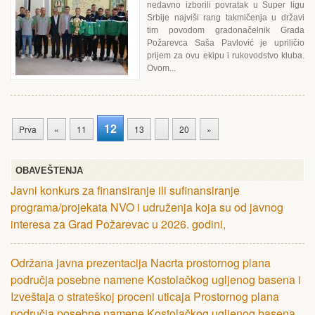
nedavno izborili povratak u Super ligu
Srbije najviši rang takmičenja u državi
tim povodom gradonačelnik Grada
Požarevca Saša Pavlović je upriličio
prijem za ovu ekipu i rukovodstvo kluba.
Ovom...
12
Prva
«
11
13
20
»
OBAVEŠTENJA
Javni konkurs za finansiranje ili sufinansiranje
programa/projekata NVO i udruženja koja su od javnog
interesa za Grad Požarevac u 2026. godini,
Održana javna prezentacija Nacrta prostornog plana
područja posebne namene Kostolačkog ugljenog basena i
Izveštaja o strateškoj proceni uticaja Prostornog plana
područja posebne namene Kostolačkog ugljenog basena