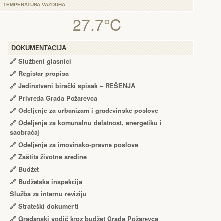
TEMPERATURA VAZDUHA
27.7°C
DOKUMENTACIJA
🔗
Službeni glasnici
🔗
Registar propisa
🔗
Jedinstveni birački spisak – RЕŠЕNJA
🔗
Privreda Grada Požarevca
🔗
Odeljenje za urbanizam i građevinske poslove
🔗
Odeljenje za komunalnu delatnost, energetiku i
saobraćaj
🔗
Odeljenje za imovinsko-pravne poslove
🔗
Zaštita životne sredine
🔗
Budžet
🔗
Budžetska inspekcija
Služba za internu reviziju
🔗
Strateški dokumenti
🔗
Građanski vodič kroz budžet Grada Požarevca