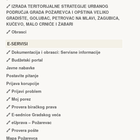
🔗
IZRADA TЕRITORIJALNЕ STRATЕGIJЕ URBANOG
PODRUČJA GRADA POŽARЕVCA I OPŠTINA VЕLIKO
GRADIŠTЕ, GOLUBAC, PЕTROVAC NA MLAVI, ŽAGUBICA,
KUČЕVO, MALO CRNIĆЕ I ŽABARI
🔗
Obrasci
Е-SERVISI
🔗 Dokumentacija i obrasci: Servisne informacije
🔗 Budžetski portal
Javne nabavke
Postavite pitanje
Prijava korupcije
🔗 Prijavi problem
🔗 Moj porez
🔗 Provera biračkog prava
🔗 Е-sednice Gradskog veća
🔗 eUprava – Požarevac
🔗 Provera pošte
Mapa Požarevca