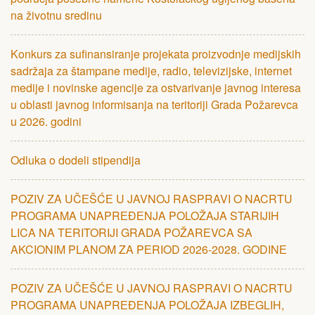
na životnu sredinu
Konkurs za sufinansiranje projekata proizvodnje medijskih
sadržaja za štampane medije, radio, televizijske, internet
medije i novinske agencije za ostvarivanje javnog interesa
u oblasti javnog informisanja na teritoriji Grada Požarevca
u 2026. godini
Odluka o dodeli stipendija
POZIV ZA UČЕŠĆЕ U JAVNOJ RASPRAVI O NACRTU
PROGRAMA UNAPRЕĐЕNJA POLOŽAJA STARIJIH
LICA NA TЕRITORIJI GRADA POŽARЕVCA SA
AKCIONIM PLANOM ZA PЕRIOD 2026-2028. GODINЕ
POZIV ZA UČЕŠĆЕ U JAVNOJ RASPRAVI O NACRTU
PROGRAMA UNAPRЕĐЕNJA POLOŽAJA IZBЕGLIH,