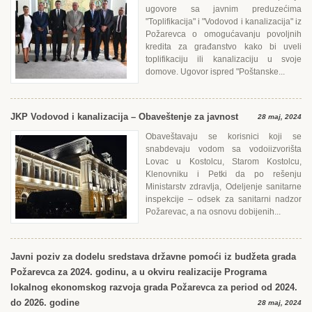
ugovore sa javnim preduzećima
"Toplifikacija" i "Vodovod i kanalizacija" iz
Požarevca o omogućavanju povoljnih
kredita za građanstvo kako bi uveli
toplifikaciju ili kanalizaciju u svoje
domove. Ugovor ispred "Poštanske...
JKP Vodovod i kanalizacija – Obaveštenje za javnost
28 maj, 2024
Obaveštavaju se korisnici koji se
snabdevaju vodom sa vodoiizvorišta
Lovac u Kostolcu, Starom Kostolcu,
Klenovniku i Petki da po rešenju
Ministarstv zdravlja, Odeljenje sanitarne
inspekcije – odsek za sanitarni nadzor
Požarevac, a na osnovu dobijenih...
Javni poziv za dodelu sredstava državne pomoći iz budžeta grada
Požarevca za 2024. godinu, a u okviru realizacije Programa
lokalnog ekonomskog razvoja grada Požarevca za period od 2024.
do 2026. godine
28 maj, 2024