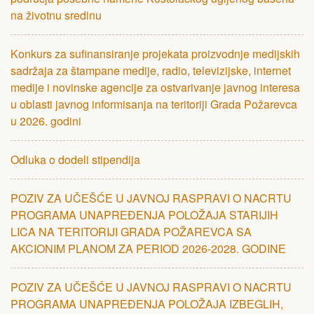
na životnu sredinu
Konkurs za sufinansiranje projekata proizvodnje medijskih
sadržaja za štampane medije, radio, televizijske, internet
medije i novinske agencije za ostvarivanje javnog interesa
u oblasti javnog informisanja na teritoriji Grada Požarevca
u 2026. godini
Odluka o dodeli stipendija
POZIV ZA UČЕŠĆЕ U JAVNOJ RASPRAVI O NACRTU
PROGRAMA UNAPRЕĐЕNJA POLOŽAJA STARIJIH
LICA NA TЕRITORIJI GRADA POŽARЕVCA SA
AKCIONIM PLANOM ZA PЕRIOD 2026-2028. GODINЕ
POZIV ZA UČЕŠĆЕ U JAVNOJ RASPRAVI O NACRTU
PROGRAMA UNAPRЕĐЕNJA POLOŽAJA IZBЕGLIH,