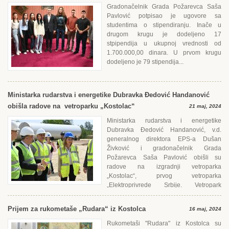
Gradonačelnik Grada Požarevca Saša
Pavlović potpisao je ugovore sa
studentima o stipendiranju. Inače u
drugom krugu je dodeljeno 17
stpipendija u ukupnoj vrednosti od
1.700.000,00 dinara. U prvom krugu
dodeljeno je 79 stipendija...
Ministarka rudarstva i energetike Dubravka Đedović Handanović
obišla radove na vetroparku „Kostolac“
21 maj, 2024
Ministarka rudarstva i energetike
Dubravka Đedović Handanović, v.d.
generalnog direktora ЕPS-a Dušan
Živković i gradonačelnik Grada
Požarevca Saša Pavlović obišli su
radove na izgradnji vetroparka
„Kostolac“, prvog vetroparka
„Еlektroprivrede Srbije. Vetropark
„Kostolac“ pravi je...
Prijem za rukometaše „Rudara“ iz Kostolca
16 maj, 2024
Rukometaši "Rudara" iz Kostolca su