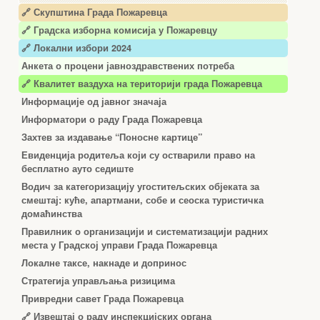
🔗 Скупштина Града Пожаревца
🔗
Градска изборна комисија у Пожаревцу
🔗 Локални избори 2024
Анкета о процени јавноздравствених потреба
🔗 Квалитет ваздуха на територији града Пожаревца
Информације од јавног значаја
Информатори о раду Града Пожаревца
Захтев за издавање “Поносне картице”
Евиденција родитеља који су остварили право на
бесплатно ауто седиште
Водич за категоризацију угоститељских објеката за
смештај: куће, апартмани, собе и сеоска туристичка
домаћинства
Правилник о организацији и систематизацији радних
места у Градској управи Града Пожаревца
Локалне таксе, накнаде и допринос
Стратегија управљања ризицима
Привредни савет Града Пожаревца
🔗
Извештај о раду инспекцијских органа