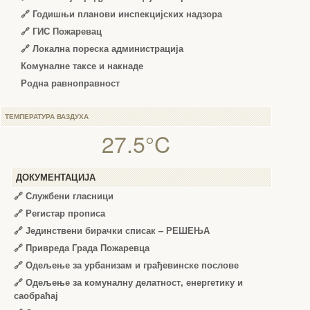
🔗
Годишњи планови инспекцијских надзора
🔗 ГИС Пожаревац
🔗 Локална пореска администрација
Комуналне таксе и накнаде
Родна равноправност
ТЕМПЕРАТУРА ВАЗДУХА
27.5°C
ДОКУМЕНТАЦИЈА
🔗
Службени гласници
🔗
Регистар прописа
🔗
Јединствени бирачки списак – РЕШЕЊА
🔗
Привреда Града Пожаревца
🔗
Одељење за урбанизам и грађевинске послове
🔗
Одељење за комуналну делатност, енергетику и
саобраћај