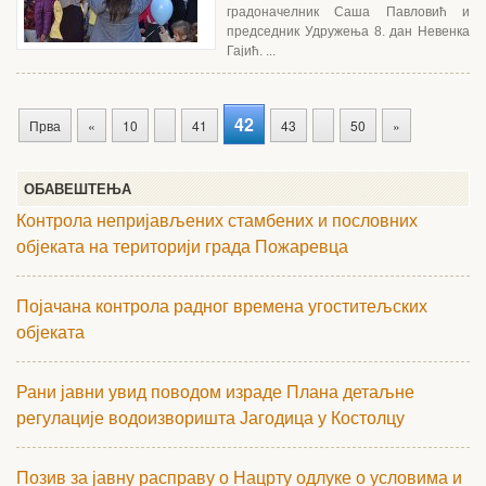
градоначелник Саша Павловић и
председник Удружења 8. дан Невенка
Гајић. ...
42
Прва
«
10
41
43
50
»
ОБАВЕШТЕЊА
Контрола непријављених стамбених и пословних
објеката на територији града Пожаревца
Појачана контрола радног времена угоститељских
објеката
Рани јавни увид поводом израде Плана детаљне
регулације водоизворишта Јагодица у Костолцу
Позив за јавну расправу о Нацрту одлуке о условима и