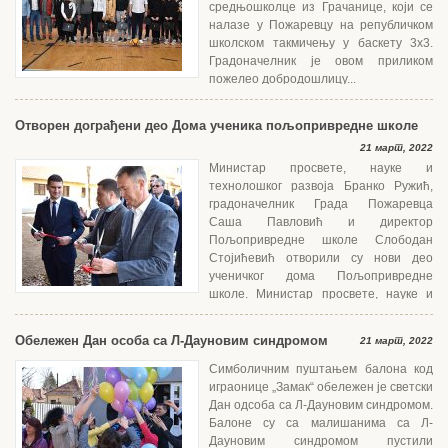
средњошколце из Грачанице, који се
налазе у Пожаревцу на републичком
школском такмичењу у баскету 3x3.
Градоначелник је овом приликом
пожелео добродошлицу...
Отворен дограђени део Дома ученика пољопривредне школе
21 март, 2022
Министар просвете, науке и
технолошког развоја Бранко Ружић,
градоначелник Града Пожаревца
Саша Павловић и директор
Пољопривредне школе Слободан
Стојићевић отворили су нови део
ученичког дома Пољопривредне
школе. Министар просвете, науке и
технолошког развоја...
Обележен Дан особа са Л-Дауновим синдромом
21 март, 2022
Симболичним пуштањем балона код
играонице „Замак“ обележен је светски
Дан одсоба са Л-Дауновим синдромом.
Балоне су са малишанима са Л-
Дауновим синдромом пустили