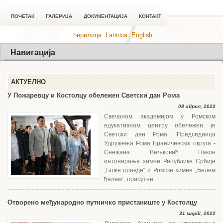
ПОЧЕТАК
ГАЛЕРИЈА
ДОКУМЕНТАЦИЈА
КОНТАКТ
ћирилица
Latinica
English
Навигација
АКТУЕЛНО
У Пожаревцу и Костолцу обележен Светски дан Рома
08 април, 2022
Свечаном академијом у Ромском
едукативном центру обележен је
Светски дан Рома. Председница
Удружења Рома Браничевског округа -
Снежана Вељковић Након
интонирања химне Републике Србије
„Боже правде“ и Ромске химне „Ђелем
ђелем“, присутне...
Отворено међународно путничко пристаниште у Костолцу
31 март, 2022