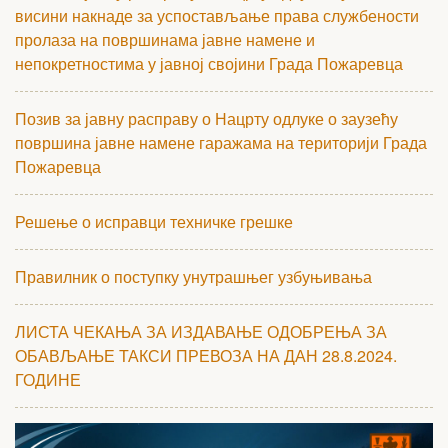
висини накнаде за успостављање права службености
пролаза на површинама јавне намене и
непокретностима у јавној својини Града Пожаревца
Позив за јавну расправу о Нацрту одлуке о заузећу
површина јавне намене гаражама на територији Града
Пожаревца
Решење о исправци техничке грешке
Правилник о поступку унутрашњег узбуњивања
ЛИСТА ЧЕКАЊА ЗА ИЗДАВАЊЕ ОДОБРЕЊА ЗА
ОБАВЉАЊЕ ТАКСИ ПРЕВОЗА НА ДАН 28.8.2024.
ГОДИНЕ