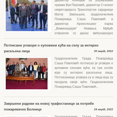
Директор Агенције за управљање
лукама Вук Перовић, директор Сталног
секретаријата Транспортне заједнице
Матеј Закоњшек, градоначелник
Пожаревца Саша Павловић и
директор Археолошког парка
,,Виминацијум” Немања Мрђић
отворили су данас међународно
путничко пристаниште у Костолцу. Перовић...
Потписани уговори о куповини кућа на селу за интерно
расељена лица
30 март, 2022
Градоначелник Града Пожаревца
Саша Павловић потписао је уговоре о
куповини сеоских кућа за три особе
које су интерно расељена лица.
Потписиници уговора су и лица која су
продала своје куће. Градоначелник
Пожаревца Саша Павловић...
Завршени радови на новој трафостаници за потребе
пожаревачке Болнице
24 март, 2022
Градоначелник Града Пожаревца