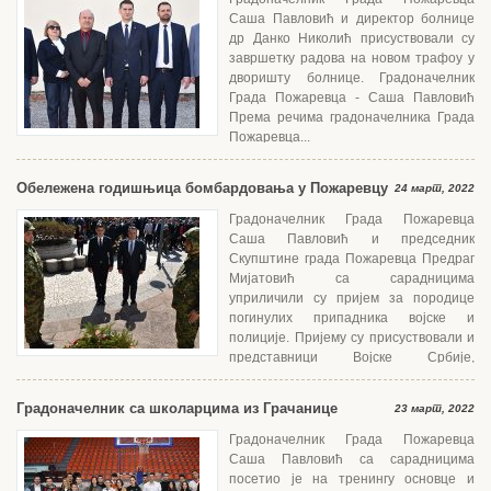
Саша Павловић и директор болнице
др Данко Николић присуствовали су
завршетку радова на новом трафоу у
дворишту болнице. Градоначелник
Града Пожаревца - Саша Павловић
Према речима градоначелника Града
Пожаревца...
Обележена годишњица бомбардовања у Пожаревцу
24 март, 2022
Градоначелник Града Пожаревца
Саша Павловић и председник
Скупштине града Пожаревца Предраг
Мијатовић са сарадницима
уприличили су пријем за породице
погинулих припадника војске и
полиције. Пријему су присуствовали и
представници Војске Србије,
Безбедносно информативне агенције...
Градоначелник са школарцима из Грачанице
23 март, 2022
Градоначелник Града Пожаревца
Саша Павловић са сарадницима
посетио је на тренингу основце и