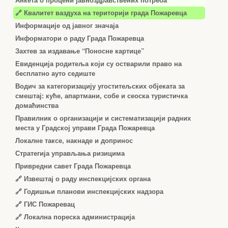
Анкета о процени јавноздравствених потреба
🔗 Квалитет ваздуха на територији града Пожаревца
Информације од јавног значаја
Информатори о раду Града Пожаревца
Захтев за издавање “Поносне картице”
Евиденција родитеља који су остварили право на
бесплатно ауто седиште
Водич за категоризацију угоститељских објеката за
смештај: куће, апартмани, собе и сеоска туристичка
домаћинства
Правилник о организацији и систематизацији радних
места у Градској управи Града Пожаревца
Локалне таксе, накнаде и допринос
Стратегија управљања ризицима
Привредни савет Града Пожаревца
🔗
Извештај о раду инспекцијских органа
🔗
Годишњи планови инспекцијских надзора
🔗 ГИС Пожаревац
🔗 Локална пореска администрација