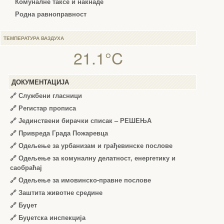
Комуналне таксе и накнаде
Родна равноправност
ТЕМПЕРАТУРА ВАЗДУХА
21.1°C
ДОКУМЕНТАЦИЈА
🔗
Службени гласници
🔗
Регистар прописа
🔗
Јединствени бирачки списак – РЕШЕЊА
🔗
Привреда Града Пожаревца
🔗
Одељење за урбанизам и грађевинске послове
🔗
Одељење за комуналну делатност, енергетику и
саобраћај
🔗
Одељење за имовинско-правне послове
🔗
Заштита животне средине
🔗
Буџет
🔗
Буџетска инспекција