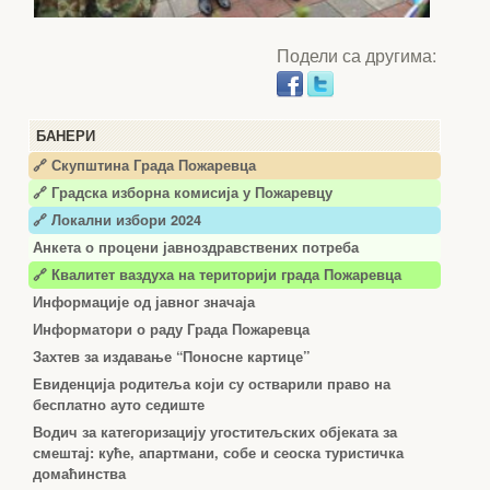
Подели са другима:
БАНЕРИ
🔗 Скупштина Града Пожаревца
🔗
Градска изборна комисија у Пожаревцу
🔗 Локални избори 2024
Анкета о процени јавноздравствених потреба
🔗 Квалитет ваздуха на територији града Пожаревца
Информације од јавног значаја
Информатори о раду Града Пожаревца
Захтев за издавање “Поносне картице”
Евиденција родитеља који су остварили право на
бесплатно ауто седиште
Водич за категоризацију угоститељских објеката за
смештај: куће, апартмани, собе и сеоска туристичка
домаћинства