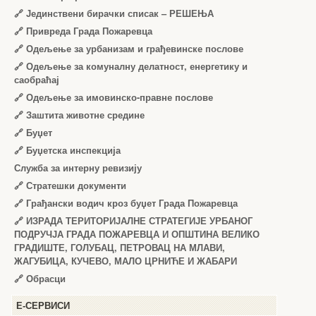
🔗
Јединствени бирачки списак – РЕШЕЊА
🔗
Привреда Града Пожаревца
🔗
Одељење за урбанизам и грађевинске послове
🔗
Одељење за комуналну делатност, енергетику и
саобраћај
🔗
Одељење за имовинско-правне послове
🔗
Заштита животне средине
🔗
Буџет
🔗
Буџетска инспекција
Служба за интерну ревизију
🔗
Стратешки документи
🔗
Грађански водич кроз буџет Града Пожаревца
🔗
ИЗРАДА ТЕРИТОРИЈАЛНЕ СТРАТЕГИЈЕ УРБАНОГ
ПОДРУЧЈА ГРАДА ПОЖАРЕВЦА И ОПШТИНА ВЕЛИКО
ГРАДИШТЕ, ГОЛУБАЦ, ПЕТРОВАЦ НА МЛАВИ,
ЖАГУБИЦА, КУЧЕВО, МАЛО ЦРНИЋЕ И ЖАБАРИ
🔗
Обрасци
Е-СЕРВИСИ