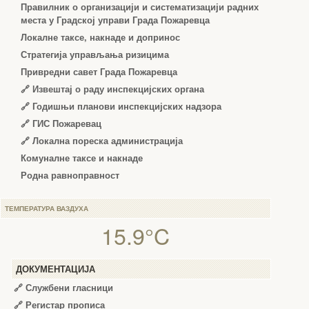
Правилник о организацији и систематизацији радних
места у Градској управи Града Пожаревца
Локалне таксе, накнаде и допринос
Стратегија управљања ризицима
Привредни савет Града Пожаревца
🔗
Извештај о раду инспекцијских органа
🔗
Годишњи планови инспекцијских надзора
🔗 ГИС Пожаревац
🔗 Локална пореска администрација
Комуналне таксе и накнаде
Родна равноправност
ТЕМПЕРАТУРА ВАЗДУХА
15.9°C
ДОКУМЕНТАЦИЈА
🔗
Службени гласници
🔗
Регистар прописа