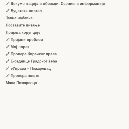
🔗 Документација и обрасци: Сервисне информације
🔗 Буџетски портал
Јавне набавке
Поставите питање
Пријава корупције
🔗 Пријави проблем
🔗 Мој порез
🔗 Провера бирачког права
🔗 Е-седнице Градског већа
🔗 еУправа – Пожаревац
🔗 Провера поште
Мапа Пожаревца