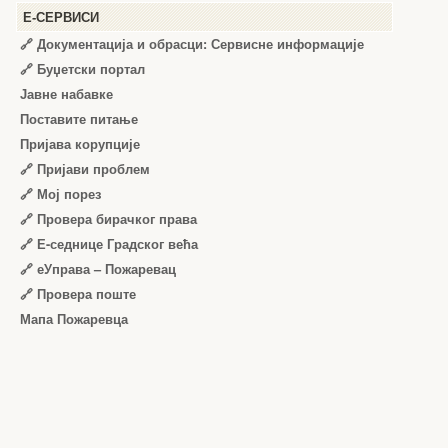
Е-СЕРВИСИ
🔗 Документација и обрасци: Сервисне информације
🔗 Буџетски портал
Јавне набавке
Поставите питање
Пријава корупције
🔗 Пријави проблем
🔗 Мој порез
🔗 Провера бирачког права
🔗 Е-седнице Градског већа
🔗 еУправа – Пожаревац
🔗 Провера поште
Мапа Пожаревца