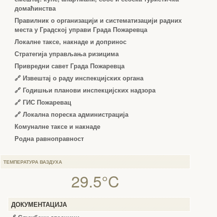
домаћинства
Правилник о организацији и систематизацији радних
места у Градској управи Града Пожаревца
Локалне таксе, накнаде и допринос
Стратегија управљања ризицима
Привредни савет Града Пожаревца
🔗
Извештај о раду инспекцијских органа
🔗
Годишњи планови инспекцијских надзора
🔗 ГИС Пожаревац
🔗 Локална пореска администрација
Комуналне таксе и накнаде
Родна равноправност
ТЕМПЕРАТУРА ВАЗДУХА
29.5°C
ДОКУМЕНТАЦИЈА