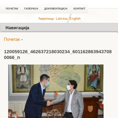
ПОЧЕТАК
ГАЛЕРИЈА
ДОКУМЕНТАЦИЈА
КОНТАКТ
ћирилица
Latinica
English
Навигација
Почетак
»
120059126_462637218030234_601162863943708
0066_n