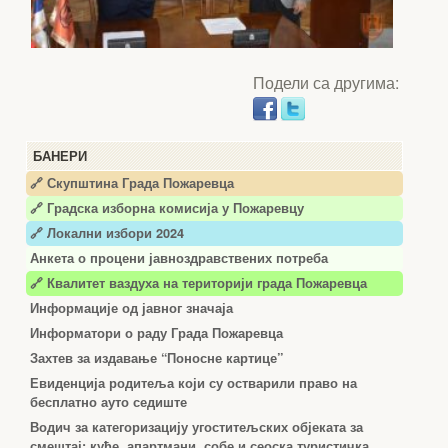
Подели са другима:
БАНЕРИ
🔗 Скупштина Града Пожаревца
🔗
Градска изборна комисија у Пожаревцу
🔗 Локални избори 2024
Анкета о процени јавноздравствених потреба
🔗 Квалитет ваздуха на територији града Пожаревца
Информације од јавног значаја
Информатори о раду Града Пожаревца
Захтев за издавање “Поносне картице”
Евиденција родитеља који су остварили право на
бесплатно ауто седиште
Водич за категоризацију угоститељских објеката за
смештај: куће, апартмани, собе и сеоска туристичка