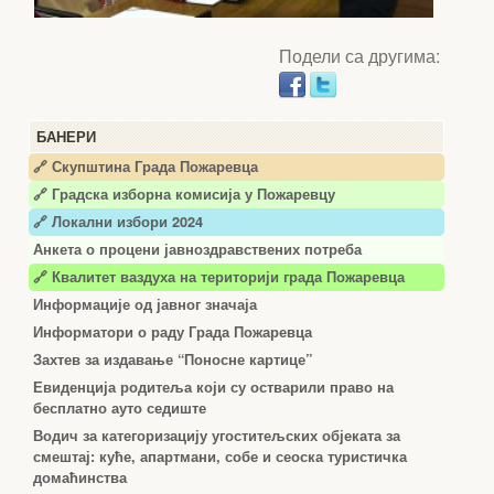
Подели са другима:
БАНЕРИ
🔗 Скупштина Града Пожаревца
🔗
Градска изборна комисија у Пожаревцу
🔗 Локални избори 2024
Анкета о процени јавноздравствених потреба
🔗 Квалитет ваздуха на територији града Пожаревца
Информације од јавног значаја
Информатори о раду Града Пожаревца
Захтев за издавање “Поносне картице”
Евиденција родитеља који су остварили право на
бесплатно ауто седиште
Водич за категоризацију угоститељских објеката за
смештај: куће, апартмани, собе и сеоска туристичка
домаћинства