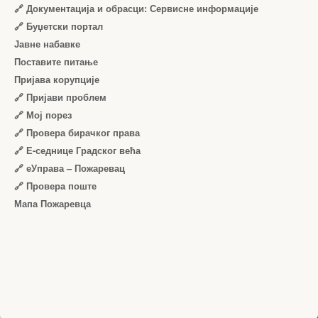
🔗 Документација и обрасци: Сервисне информације
🔗 Буџетски портал
Јавне набавке
Поставите питање
Пријава корупције
🔗 Пријави проблем
🔗 Мој порез
🔗 Провера бирачког права
🔗 Е-седнице Градског већа
🔗 еУправа – Пожаревац
🔗 Провера поште
Мапа Пожаревца