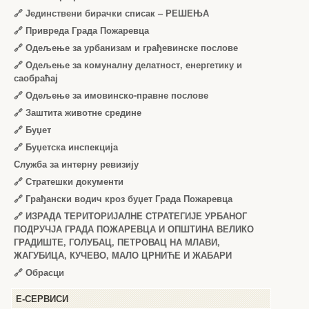
🔗
Јединствени бирачки списак – РЕШЕЊА
🔗
Привреда Града Пожаревца
🔗
Одељење за урбанизам и грађевинске послове
🔗
Одељење за комуналну делатност, енергетику и
саобраћај
🔗
Одељење за имовинско-правне послове
🔗
Заштита животне средине
🔗
Буџет
🔗
Буџетска инспекција
Служба за интерну ревизију
🔗
Стратешки документи
🔗
Грађански водич кроз буџет Града Пожаревца
🔗
ИЗРАДА ТЕРИТОРИЈАЛНЕ СТРАТЕГИЈЕ УРБАНОГ
ПОДРУЧЈА ГРАДА ПОЖАРЕВЦА И ОПШТИНА ВЕЛИКО
ГРАДИШТЕ, ГОЛУБАЦ, ПЕТРОВАЦ НА МЛАВИ,
ЖАГУБИЦА, КУЧЕВО, МАЛО ЦРНИЋЕ И ЖАБАРИ
🔗
Обрасци
Е-СЕРВИСИ