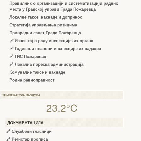
Правилник о организацији и систематизацији радних
места у Градској управи Града Пожаревца
Локалне таксе, накнаде и допринос
Стратегија управљања ризицима
Привредни савет Града Пожаревца
🔗
Извештај о раду инспекцијских органа
🔗
Годишњи планови инспекцијских надзора
🔗 ГИС Пожаревац
🔗 Локална пореска администрација
Комуналне таксе и накнаде
Родна равноправност
ТЕМПЕРАТУРА ВАЗДУХА
23.2°C
ДОКУМЕНТАЦИЈА
🔗
Службени гласници
🔗
Регистар прописа