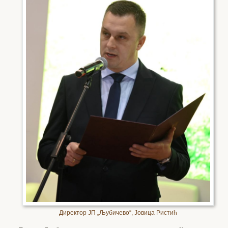
Директор ЈП „Љубичево“, Јовица Ристић