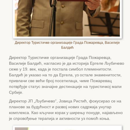
Директор Туристичке организације Града Пожаревца, Василије
Балдић
Директор Туристичке организације Града Пожаревца,
Василије Балдић, нагласио је да историја Ергеле Љубичево
сеже у 19. век, када је постала симбол племенитости.
Балдић је указао на то да Ергела, уз остале знаменитости,
привлачи све већи број посетилаца, чиме Пожаревац
потврђује статус значајне дестинације на туристичкој мапи
Србије.
Директор ЈП „Љубичево“, Јовица Ристић, фокусирао се на
планове за будућност и развој нових садржаја унутар
комплекса. Као кључни корак у ширењу понуде, најављено
је спровођење терапија и активности уз помоћ коња.