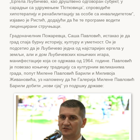
„Ергела Љубичево, као друштвено одговоран субјект, у
сарадњи са удружењем ‘Потковица’, спроводиће
хипотерапију и рехабилитацију за особе са инвалидитетом“,
изјавио је Ристић, додајући да ће те програме водити
лиценцирани стручњаци.
Градоначелник Пожаревца, Саша Павловић, истакао је да
град спаја бурну историју, културу и уметност. Он је
подсетио да је Љубичево једна од најстаријих ергела у
земљи, али и дом Љубичевских коњичких игара,
манифестације која се одржава од 1964. године. Павловић
је повезао коњичку традицију са културним великанима
града, попут Милене Павловић Барили и Миливоја
Живановића, уз напомену да ће Галерија Милене Павловић
Барили добити „нови сјај“ уз подршку државе: