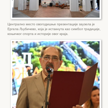
Централно место овогодишње презентације заузела је
Ергела Љубичево, која је истакнута као симбол традиције,
коњичког спорта и историје овог краја.