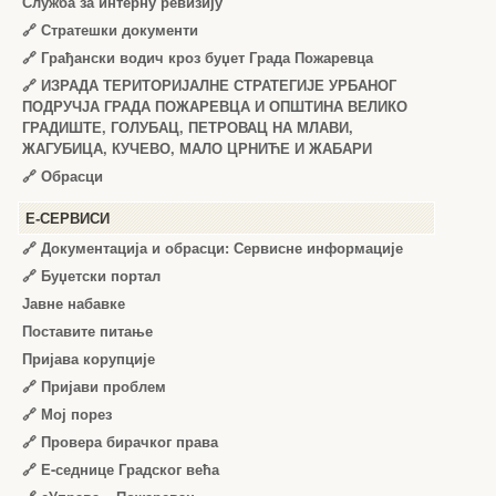
Служба за интерну ревизију
🔗
Стратешки документи
🔗
Грађански водич кроз буџет Града Пожаревца
🔗
ИЗРАДА ТЕРИТОРИЈАЛНЕ СТРАТЕГИЈЕ УРБАНОГ
ПОДРУЧЈА ГРАДА ПОЖАРЕВЦА И ОПШТИНА ВЕЛИКО
ГРАДИШТЕ, ГОЛУБАЦ, ПЕТРОВАЦ НА МЛАВИ,
ЖАГУБИЦА, КУЧЕВО, МАЛО ЦРНИЋЕ И ЖАБАРИ
🔗
Обрасци
Е-СЕРВИСИ
🔗 Документација и обрасци: Сервисне информације
🔗 Буџетски портал
Јавне набавке
Поставите питање
Пријава корупције
🔗 Пријави проблем
🔗 Мој порез
🔗 Провера бирачког права
🔗 Е-седнице Градског већа