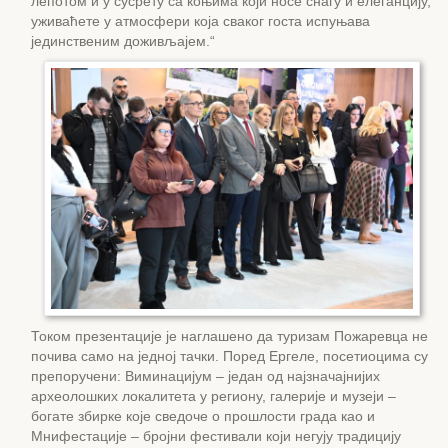
лепотом и у сусрету са коњима који носе снагу и елеганцију,
уживаћете у атмосфери која сваког госта испуњава
јединственим доживљајем.“
Током презентације је наглашено да туризам Пожаревца не
почива само на једној тачки. Поред Ергеле, посетиоцима су
препоручени: Виминацијум – један од најзначајнијих
археолошких локалитета у региону, галерије и музеји –
богате збирке које сведоче о прошлости града као и
Мнифестације – бројни фестивали који негују традицију