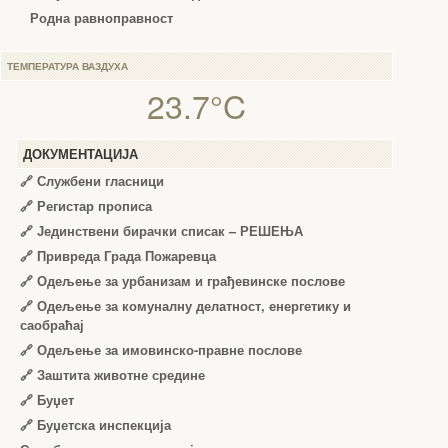
Родна равноправност
ТЕМПЕРАТУРА ВАЗДУХА
23.7°C
ДОКУМЕНТАЦИЈА
🔗
Службени гласници
🔗
Регистар прописа
🔗
Јединствени бирачки списак – РЕШЕЊА
🔗
Привреда Града Пожаревца
🔗
Одељење за урбанизам и грађевинске послове
🔗
Одељење за комуналну делатност, енергетику и
саобраћај
🔗
Одељење за имовинско-правне послове
🔗
Заштита животне средине
🔗
Буџет
🔗
Буџетска инспекција