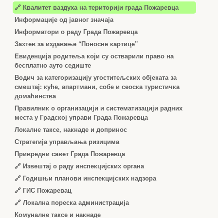
🔗 Квалитет ваздуха на територији града Пожаревца
Информације од јавног значаја
Информатори о раду Града Пожаревца
Захтев за издавање “Поносне картице”
Евиденција родитеља који су остварили право на
бесплатно ауто седиште
Водич за категоризацију угоститељских објеката за
смештај: куће, апартмани, собе и сеоска туристичка
домаћинства
Правилник о организацији и систематизацији радних
места у Градској управи Града Пожаревца
Локалне таксе, накнаде и допринос
Стратегија управљања ризицима
Привредни савет Града Пожаревца
🔗
Извештај о раду инспекцијских органа
🔗
Годишњи планови инспекцијских надзора
🔗 ГИС Пожаревац
🔗 Локална пореска администрација
Комуналне таксе и накнаде