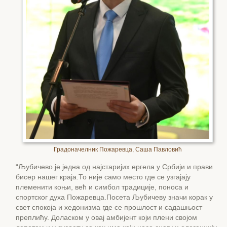
Градоначелник Пожаревца, Саша Павловић
“Љубичево је једна од најстаријих ергела у Србији и прави
бисер нашег краја.То није само место где се узгајају
племенити коњи, већ и симбол традиције, поноса и
спортског духа Пожаревца.Посета Љубичеву значи корак у
свет спокоја и хедонизма где се прошлост и садашњост
преплићу. Доласком у овај амбијент који плени својом