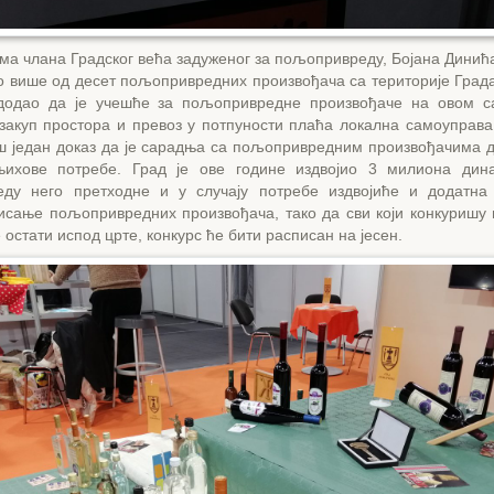
а члана Градског већа задуженог за пољопривреду, Бојана Динића
о више од десет пољопривредних произвођача са територије Град
додао да је учешће за пољопривредне произвођаче на овом с
 закуп простора и превоз у потпуности плаћа локална самоуправа
ош један доказ да је сарадња са пољопривредним произвођачима д
њихове потребе. Град је ове године издвојио 3 милиона дин
ду него претходне и у случају потребе издвојиће и додатна
исање пољопривредних произвођача, тако да сви који конкуришу 
 остати испод црте, конкурс ће бити расписан на јесен.