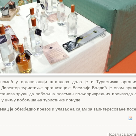
 помоћ у организацији штандова дала је и Туристичка органи
 Директор туристичке организације Василије Балдић је овом прил
установа труди да побољша пласман пољопривредних производа с
а у циљу побољшања туристичке понуде.
вац је обезбедио превоз и улазак на сајам за заинтересоване пос
Подели са друг