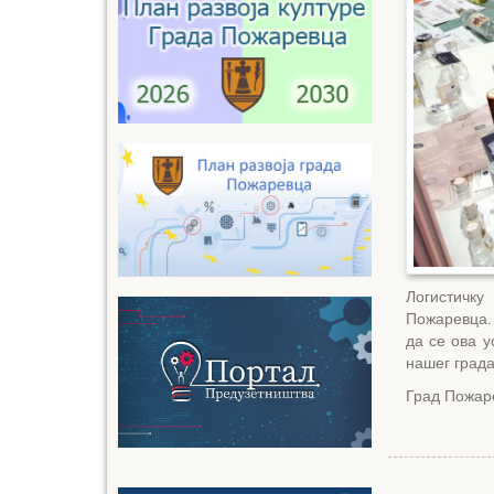
Логистичку
Пожаревца.
да се ова 
нашег град
Град Пожаре