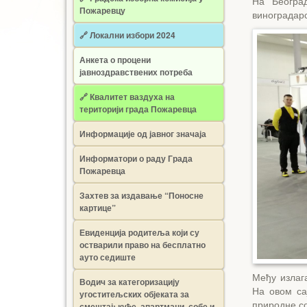
На Београд
Пожаревцу
виноградарс
🔗 Локални избори 2024
Анкета о процени
јавноздравствених потреба
🔗 Квалитет ваздуха на
територији града Пожаревца
Информације од јавног значаја
Информатори о раду Града
Пожаревца
Захтев за издавање “Поносне
картице”
Евиденција родитеља који су
остварили право на бесплатно
ауто седиште
Међу излаг
Водич за категоризацију
На овом са
угоститељских објеката за
природне со
смештај: куће, апартмани, собе и