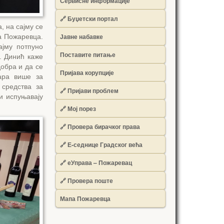
Сервисне информације
🔗 Буџетски портал
, на сајму се
Јавне набавке
а Пожаревца.
ајму потпуно
Поставите питање
. Динић каже
обра и да се
Пријава корупције
ара више за
 средства за
🔗 Пријави проблем
и испуњавају
🔗 Мој порез
🔗 Провера бирачког права
🔗 Е-седнице Градског већа
🔗 еУправа – Пожаревац
🔗 Провера поште
Мапа Пожаревца