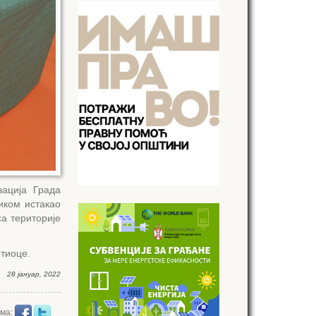
зација Града
иком истакао
а територије
етиоце.
28 јануар, 2022
има: