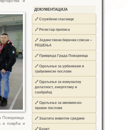
вртарства и
ДОКУМЕНТАЦИЈА
🔗
Службени гласници
🔗
Регистар прописа
🔗
Јединствени бирачки списак –
РЕШЕЊА
🔗
Привреда Града Пожаревца
🔗
Одељење за урбанизам и
грађевинске послове
🔗
Одељење за комуналну
делатност, енергетику и
саобраћај
🔗
Одељење за имовинско-
правне послове
а Пожаревца.
🔗
Заштита животне средине
а и поврћа и
🔗
Буџет