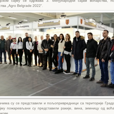
ском сајму се одржава 3. Међународни сајам воћарства, по
тва „Agro Belgrade 2022“.
ачима су се представили и пољопривредници са територије Град
јму пожаревљани су представили ракије, вина, зимницу од воћ
кове.