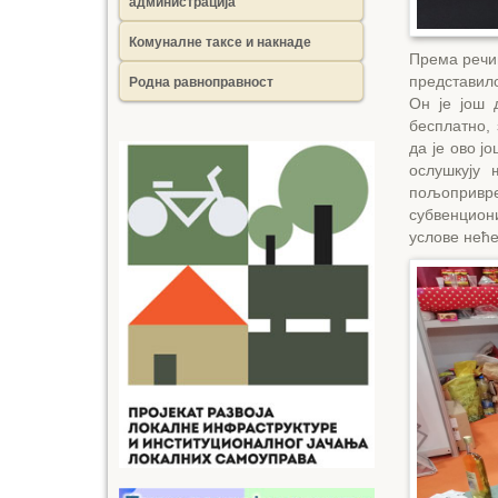
администрација
Комуналне таксе и накнаде
Према речим
Родна равноправност
представил
Он је још 
бесплатно,
да је ово ј
ослушкују 
пољопривре
субвенцион
услове неће