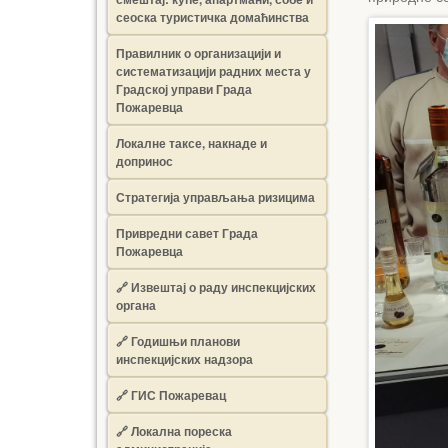
сеоска туристичка домаћинства
Правилник о организацији и
систематизацији радних места у
Градској управи Града
Пожаревца
Локалне таксе, накнаде и
допринос
Стратегија управљања ризицима
Привредни савет Града
Пожаревца
🔗
Извештај о раду инспекцијских
органа
🔗
Годишњи планови
инспекцијских надзора
🔗 ГИС Пожаревац
🔗 Локална пореска