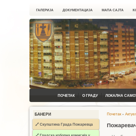
ГАЛЕРИЈА
ДОКУМЕНТАЦИЈА
МАПА САЈТА
К
ПОЧЕТАК
О ГРАДУ
ЛОКАЛНА САМО
Почетак
»
Актуе
БАНЕРИ
🔗 Скупштина Града Пожаревца
Пожаревач
🔗
Градска изборна комисија у