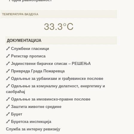
ТЕМПЕРАТУРА ВАЗДУХА
33.3°C
ДОКУМЕНТАЦИЈА
🔗
Службени гласници
🔗
Регистар прописа
🔗
Јединствени бирачки списак – РЕШЕЊА
🔗
Привреда Града Пожаревца
🔗
Одељење за урбанизам и грађевинске послове
🔗
Одељење за комуналну делатност, енергетику и
саобраћај
🔗
Одељење за имовинско-правне послове
🔗
Заштита животне средине
🔗
Буџет
🔗
Буџетска инспекција
Служба за интерну ревизију