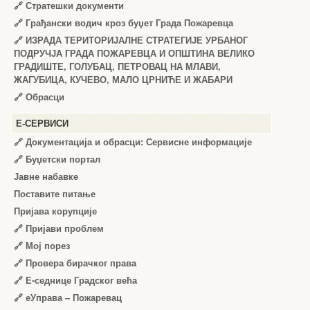
🔗
Стратешки документи
🔗
Грађански водич кроз буџет Града Пожаревца
🔗
ИЗРАДА ТЕРИТОРИЈАЛНЕ СТРАТЕГИЈЕ УРБАНОГ
ПОДРУЧЈА ГРАДА ПОЖАРЕВЦА И ОПШТИНА ВЕЛИКО
ГРАДИШТЕ, ГОЛУБАЦ, ПЕТРОВАЦ НА МЛАВИ,
ЖАГУБИЦА, КУЧЕВО, МАЛО ЦРНИЋЕ И ЖАБАРИ
🔗
Обрасци
Е-СЕРВИСИ
🔗 Документација и обрасци: Сервисне информације
🔗 Буџетски портал
Јавне набавке
Поставите питање
Пријава корупције
🔗 Пријави проблем
🔗 Мој порез
🔗 Провера бирачког права
🔗 Е-седнице Градског већа
🔗 еУправа – Пожаревац