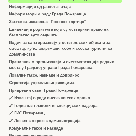
Информације од јавног значаја
Информатори о раду Града Пожаревца
Захтев за издавање “Поносне картице”
Евиденција родитеља који су остварили право на
бесплатно ауто седиште
Водич за категоризацију угоститељских објеката за
смештај: куће, апартмани, собе и сеоска туристичка
домаћинства
Правилник о организацији и систематизацији радних
места у Градској управи Града Пожаревца
Локалне таксе, накнаде и допринос
Стратегија управљања ризицима
Привредни савет Града Пожаревца
🔗
Извештај о раду инспекцијских органа
🔗
Годишњи планови инспекцијских надзора
🔗 ГИС Пожаревац
🔗 Локална пореска администрација
Комуналне таксе и накнаде
Родна равноправност