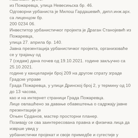
из Пожаревца, улица Невесињска бр. 46.
Одговорни урбаниста је Милош Гардашевић, дипл.инж.арх.
са лиценцом бр.
200 0234 06.
Инвеститор урбанистичког пројекта је Драган Станојевић из
Пожаревца,
улица 27. априла бр. 140.
Јавна презентација урбанистичког пројекта, организоваће
се у трајању од
7 (седам) дана почев од 19.10.2021. године закључно са
25.10.2021.
године у канцеларији број 209 на другом спрату зграде
Градске управе
Града Пожаревца, у улици Дринској број 2, у термину од 10
до 13 часова,
као и на интернет страници Града Пожаревца.
Лицe овлашћенo за давање обавештења о садржају јавне
презентације је
Огњен Срданов, мастер просторни планер.
Позивају се сва заинтересована правна и физичка лица да
изврше увид у
урбанистички пројекат и своје примедбе и сугестије у