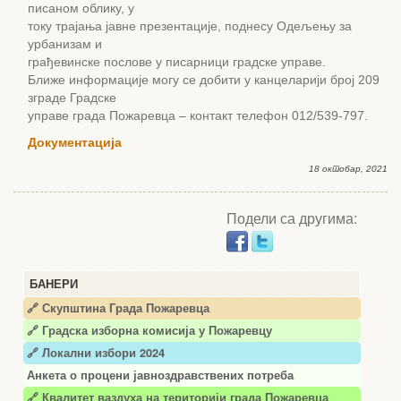
писаном облику, у
току трајања јавне презентације, поднесу Одељењу за
урбанизам и
грађевинске послове у писарници градске управе.
Ближе информације могу се добити у канцеларији број 209
зграде Градске
управе града Пожаревца – контакт телефон 012/539-797.
Документација
18 октобар, 2021
Подели са другима:
БАНЕРИ
🔗 Скупштина Града Пожаревца
🔗
Градска изборна комисија у Пожаревцу
🔗 Локални избори 2024
Анкета о процени јавноздравствених потреба
🔗 Квалитет ваздуха на територији града Пожаревца