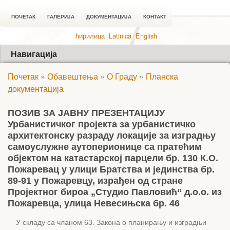
ПОЧЕТАК
ГАЛЕРИЈА
ДОКУМЕНТАЦИЈА
КОНТАКТ
ћирилица
Latinica
English
Навигација
Почетак
»
Обавештења
»
О Граду
»
Планска
документација
ПОЗИВ ЗА ЈАВНУ ПРЕЗЕНТАЦИЈУ
Урбанистичког пројекта за урбанистичко
архитектонску разраду локације за изградњу
самоуслужне аутоперионице са пратећим
објектом на катастарској парцели бр. 130 К.О.
Пожаревац у улици Братства и јединства бр.
89-91 у Пожаревцу, израђен од стране
Пројектног бироа „Студио Павловић“ д.о.о. из
Пожаревца, улица Невесињска бр. 46
У складу са чланом 63. Закона о планирању и изградњи