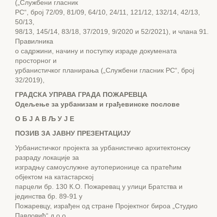
(„Службени гласник
РС“, број 72/09, 81/09, 64/10, 24/11, 121/12, 132/14, 42/13,
50/13,
98/13, 145/14, 83/18, 37/2019, 9/2020 и 52/2021), и члана 91.
Правилника
о садржини, начину и поступку израде докумената
просторног и
урбанистичког планирања („Службени гласник РС“, број
32/2019),
ГРАДСКА УПРАВА ГРАДА ПОЖАРЕВЦА
Одељење за урбанизам и грађевинске послове
О Б Ј А В Љ У Ј Е
ПОЗИВ ЗА ЈАВНУ ПРЕЗЕНТАЦИЈУ
Урбанистичког пројекта за урбанистичко архитектонску
разраду локације за
изградњу самоуслужне аутоперионице са пратећим
објектом на катастарској
парцели бр. 130 К.О. Пожаревац у улици Братства и
јединства бр. 89-91 у
Пожаревцу, израђен од стране Пројектног бироа „Студио
Павловић“ д.о.о.