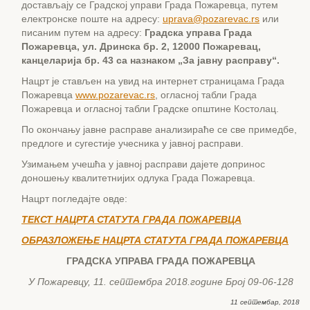
достављају се
Градској управи Г
рада Пожаревца, путем
електронске поште на адресу:
uprava
@pozarevac.rs
или
писаним путем на адресу
:
Градска управа Града
Пожаревца, ул. Дринска бр. 2, 12000 Пожаревац,
канцеларија бр. 43 са назнаком „
За јавну расправу
“.
Нацрт
је
стављен на увид на интернет страницама Града
Пожаревца
www.pozarevac.rs
, огласној табли Града
Пожаревца и огласној табли Градске општине Костолац.
По окончању јавне расправе анализира
ће
се
све примедбе,
предлоге и сугестије учесника у јавној расправи
.
Узимањем учешћа у јавној расправи дајете допринос
доношењу квалитетнијих одлука Града Пожаревца.
Нацрт погледајте овде:
ТЕКСТ НАЦРТ
A
СТАТУТА ГРАДА ПОЖАРЕВЦА
ОБРАЗЛОЖЕЊЕ НАЦРТА СТАТУТА ГРАДА ПОЖАРЕВЦА
ГРАДСКА УПРАВА ГРАДА ПОЖАРЕВЦА
У Пожаревцу, 11. с
ептембра 2018.године Број 09-06-128
11 септембар, 2018