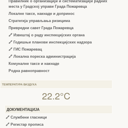
Правилник о организацији и систематизацији радних
места у Градској управи Града Пожаревца
Локалне таксе, накнаде и допринос
Стратегија управљања ризицима
Привредни савет Града Пожаревца
🔗
Извештај о раду инспекцијских органа
🔗
Годишњи планови инспекцијских надзора
🔗 ГИС Пожаревац
🔗 Локална пореска администрација
Комуналне таксе и накнаде
Родна равноправност
ТЕМПЕРАТУРА ВАЗДУХА
22.2°C
ДОКУМЕНТАЦИЈА
🔗
Службени гласници
🔗
Регистар прописа