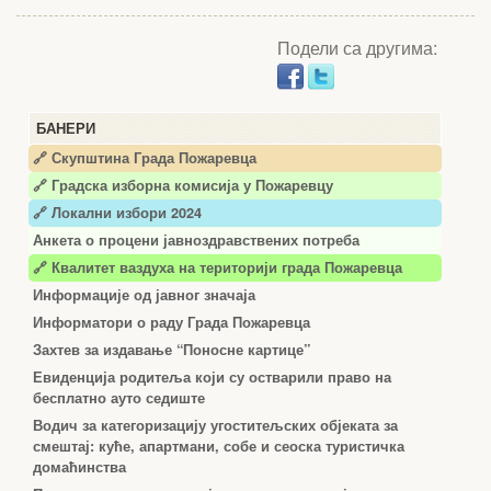
Подели са другима:
БАНЕРИ
🔗 Скупштина Града Пожаревца
🔗
Градска изборна комисија у Пожаревцу
🔗 Локални избори 2024
Анкета о процени јавноздравствених потреба
🔗 Квалитет ваздуха на територији града Пожаревца
Информације од јавног значаја
Информатори о раду Града Пожаревца
Захтев за издавање “Поносне картице”
Евиденција родитеља који су остварили право на
бесплатно ауто седиште
Водич за категоризацију угоститељских објеката за
смештај: куће, апартмани, собе и сеоска туристичка
домаћинства