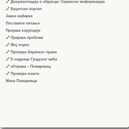
🔗 Документација и обрасци: Сервисне информације
🔗 Буџетски портал
Јавне набавке
Поставите питање
Пријава корупције
🔗 Пријави проблем
🔗 Мој порез
🔗 Провера бирачког права
🔗 Е-седнице Градског већа
🔗 еУправа – Пожаревац
🔗 Провера поште
Мапа Пожаревца