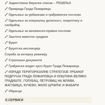
🔗
Јединствени бирачки списак – РЕШЕЊА
🔗
Привреда Града Пожаревца
🔗
Одељење за урбанизам и грађевинске послове
🔗
Одељење за комуналну делатност, енергетику и
саобраћај
🔗
Одељење за имовинско-правне послове
🔗
Заштита животне средине
🔗
Буџет
🔗
Буџетска инспекција
Служба за интерну ревизију
🔗
Стратешки документи
🔗
Грађански водич кроз буџет Града Пожаревца
🔗
ИЗРАДА ТЕРИТОРИЈАЛНЕ СТРАТЕГИЈЕ УРБАНОГ
ПОДРУЧЈА ГРАДА ПОЖАРЕВЦА И ОПШТИНА ВЕЛИКО
ГРАДИШТЕ, ГОЛУБАЦ, ПЕТРОВАЦ НА МЛАВИ,
ЖАГУБИЦА, КУЧЕВО, МАЛО ЦРНИЋЕ И ЖАБАРИ
🔗
Обрасци
Е-СЕРВИСИ