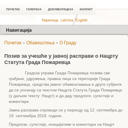
ПОЧЕТАК
ГАЛЕРИЈА
ДОКУМЕНТАЦИЈА
КОНТАКТ
ћирилица
Latinica
English
Навигација
Почетак
»
Обавештења
»
О Граду
Позив за учешће у јавној расправи о Нацрту
Статута Града Пожаревца
Градска управа Града Пожаревца позива све
грађане, удружења, правна лица са територије Града
Пожаревца, средства јавног обавештавања и друге субјекте
да се упознају са текстом Нацрта Статута Града Пожаревца
(у даљем тексту: Нацрт) и да дају предлоге, сугестије и
коментаре.
Јавна расправа спроводи се у периоду од 12. септембра до
19. септембра 2018. године.
Предлози, сугестије, иницијативе и коментари
на Нацрт