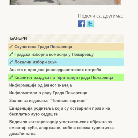
Подели са другима:
БАНЕРИ
🔗 Скупштина Града Пожаревца
🔗
Градска изборна комисија у Пожаревцу
🔗 Локални избори 2024
Анкета о процени јавноздравствених потреба
🔗 Квалитет ваздуха на територији града Пожаревца
Информације од јавног значаја
Информатори о раду Града Пожаревца
Захтев за издавање “Поносне картице”
Евиденција родитеља који су остварили право на
бесплатно ауто седиште
Водич за категоризацију угоститељских објеката за
смештај: куће, апартмани, собе и сеоска туристичка
домаћинства