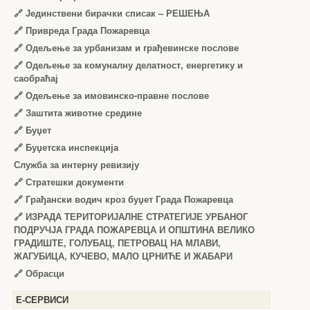
🔗
Јединствени бирачки списак – РЕШЕЊА
🔗
Привреда Града Пожаревца
🔗
Одељење за урбанизам и грађевинске послове
🔗
Одељење за комуналну делатност, енергетику и
саобраћај
🔗
Одељење за имовинско-правне послове
🔗
Заштита животне средине
🔗
Буџет
🔗
Буџетска инспекција
Служба за интерну ревизију
🔗
Стратешки документи
🔗
Грађански водич кроз буџет Града Пожаревца
🔗
ИЗРАДА ТЕРИТОРИЈАЛНЕ СТРАТЕГИЈЕ УРБАНОГ
ПОДРУЧЈА ГРАДА ПОЖАРЕВЦА И ОПШТИНА ВЕЛИКО
ГРАДИШТЕ, ГОЛУБАЦ, ПЕТРОВАЦ НА МЛАВИ,
ЖАГУБИЦА, КУЧЕВО, МАЛО ЦРНИЋЕ И ЖАБАРИ
🔗
Обрасци
Е-СЕРВИСИ