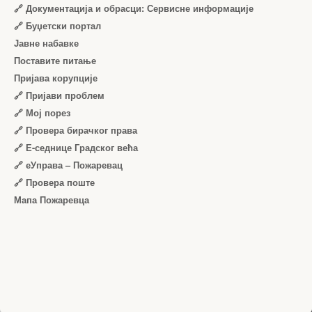
🔗 Документација и обрасци: Сервисне информације
🔗 Буџетски портал
Јавне набавке
Поставите питање
Пријава корупције
🔗 Пријави проблем
🔗 Мој порез
🔗 Провера бирачког права
🔗 Е-седнице Градског већа
🔗 еУправа – Пожаревац
🔗 Провера поште
Мапа Пожаревца