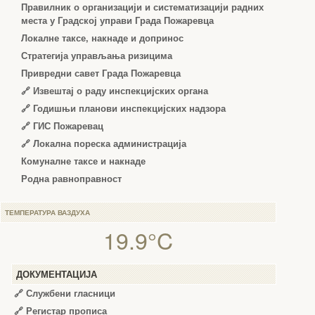
Правилник о организацији и систематизацији радних
места у Градској управи Града Пожаревца
Локалне таксе, накнаде и допринос
Стратегија управљања ризицима
Привредни савет Града Пожаревца
🔗
Извештај о раду инспекцијских органа
🔗
Годишњи планови инспекцијских надзора
🔗 ГИС Пожаревац
🔗 Локална пореска администрација
Комуналне таксе и накнаде
Родна равноправност
ТЕМПЕРАТУРА ВАЗДУХА
19.9°C
ДОКУМЕНТАЦИЈА
🔗
Службени гласници
🔗
Регистар прописа