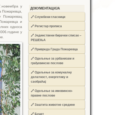
7.новембра у
ДОКУМЕНТАЦИЈА
а Пожаревца,
у Пожаревац
🔗
Службени гласници
Пожаревца и
🔗
Регистар прописа
елних односа
2006.године у
🔗
Јединствени бирачки списак –
не.
РЕШЕЊА
🔗
Привреда Града Пожаревца
🔗
Одељење за урбанизам и
грађевинске послове
🔗
Одељење за комуналну
делатност, енергетику и
саобраћај
🔗
Одељење за имовинско-
правне послове
🔗
Заштита животне средине
🔗
Буџет