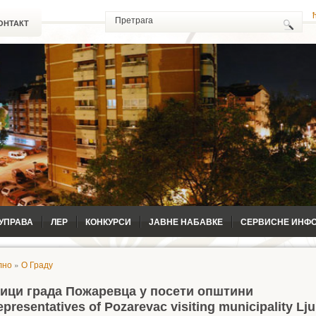
ОНТАКТ
УПРАВА
ЛЕР
КОНКУРСИ
ЈАВНЕ НАБАВКЕ
СЕРВИСНЕ ИНФ
лно
»
О Граду
ици града Пожаревца у посети општини
presentatives of Pozarevac visiting municipality Lju