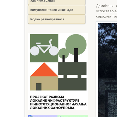
администрација
Домаћини 
Комуналне таксе и накнаде
успостављ
сарадња тра
Родна равноправност