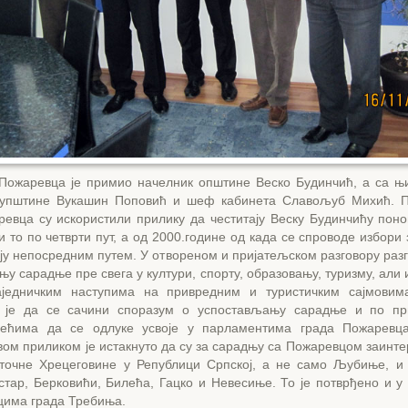
 Пожаревца је примио начелник општине Веско Будинчић, а са њ
купштине Вукашин Поповић и шеф кабинета Славољуб Михић. П
ревца су искористили прилику да честитају Веску Будинчићу поно
и то по четврти пут, а од 2000.године од када се спроводе избори
ају непосредним путем. У отвореном и пријатељском разговору раз
у сарадње пре свега у култури, спорту, образовању, туризму, али 
једничким наступима на привредним и туристичким сајмовима
 је да се сачини споразум о успостављању сарадње и по пр
већима да се одлуке усвоје у парламентима града Пожаревц
ом приликом је истакнуто да су за сарадњу са Пожаревцом заинте
точне Хрецеговине у Републици Српској, а не само Љубиње, и
тар, Берковићи, Билећа, Гацко и Невесиње. То је потврђено и у 
цима града Требиња.