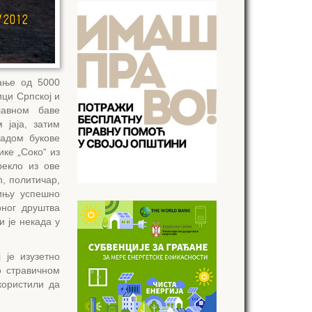
ање од 5000
ци Српској и
лавном баве
 јаја, затим
радом букове
ике „Соко“ из
рекло из ове
, политичар,
бињу успешно
рног друштва
и је некада у
 је изузетно
о стравичном
користили да