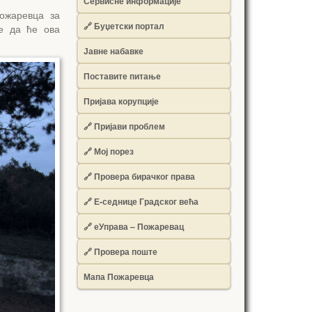
Сервисне информације
ожаревца за
🔗 Буџетски портал
е да ће ова
Јавне набавке
Поставите питање
Пријава корупције
🔗 Пријави проблем
🔗 Мој порез
🔗 Провера бирачког права
🔗 Е-седнице Градског већа
🔗 еУправа – Пожаревац
🔗 Провера поште
Мапа Пожаревца