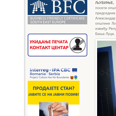
ЉУБИЊЕ, 
посети опш
председник
Александар
општине Љу
између Репу
Бања Луци,