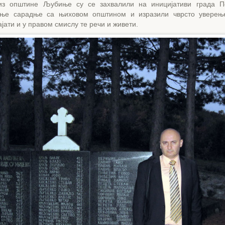
из општине Љубиње су се захвалили на иницијативи града П
ање сарадње са њиховом општином и изразили чврсто уверењ
јати и у правом смислу те речи и живети.