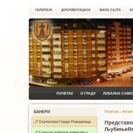
ГАЛЕРИЈА
ДОКУМЕНТАЦИЈА
МАПА САЈТА
К
ПОЧЕТАК
О ГРАДУ
ЛОКАЛНА САМО
Почетак
»
Актуе
БАНЕРИ
🔗 Скупштина Града Пожаревца
Представн
Љубиње
Re
🔗
Градска изборна комисија у