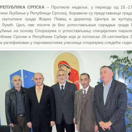
РЕПУБЛИКА СРПСКА
– Протекле недеље, у периоду од 15.-1
тини Љубиње у Републици Српској, боравили су представници град
 скупштине града Жарко Пивац и директор Центра за култур
 Лукић. Циљ ове посете је био успостављање сарадње града 
биње на основу Споразума о успостављању специјалних парaл
блике Српске и Републике Србије који је потписан 26.септембра 
 а ратификован у парламентима учесница споразума следеће годи