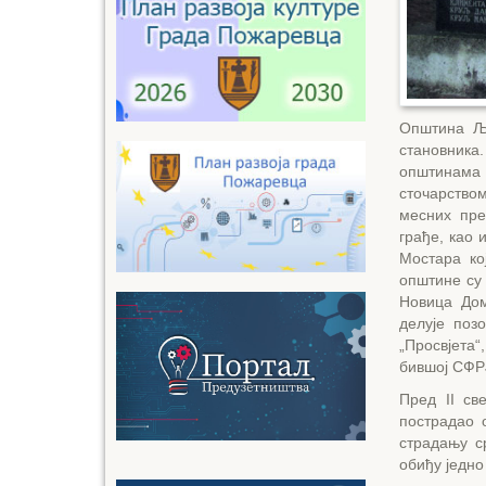
Општина Љ
становника.
општинама
сточарство
месних пре
грађе, као 
Мостара ко
општине су
Новица Дом
делује поз
„Просвјета“
бившој СФРЈ
Пред II св
пострадао 
страдању с
обиђу једно