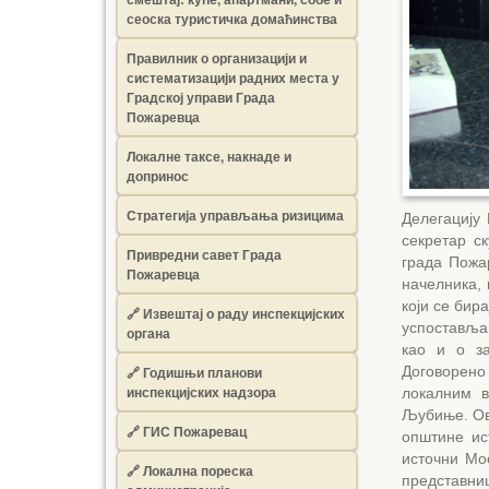
сеоска туристичка домаћинства
Правилник о организацији и
систематизацији радних места у
Градској управи Града
Пожаревца
Локалне таксе, накнаде и
допринос
Стратегија управљања ризицима
Делегацију
секретар с
Привредни савет Града
града Пожа
Пожаревца
начелника, 
који се бир
🔗
Извештај о раду инспекцијских
успостављањ
органа
као и о за
🔗
Годишњи планови
Договорено
инспекцијских надзора
локалним 
Љубиње. Ов
🔗 ГИС Пожаревац
општине ис
источни Мос
🔗 Локална пореска
представни