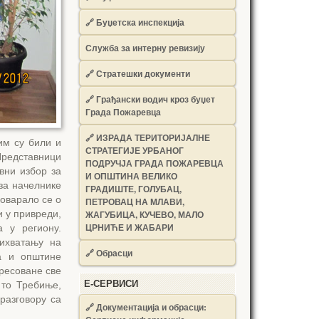
🔗
Буџетска инспекција
Служба за интерну ревизију
🔗
Стратешки документи
🔗
Грађански водич кроз буџет
Града Пожаревца
🔗
ИЗРАДА ТЕРИТОРИЈАЛНЕ
им су били и
СТРАТЕГИЈЕ УРБАНОГ
редставници
ПОДРУЧЈА ГРАДА ПОЖАРЕВЦА
вни избор за
И ОПШТИНА ВЕЛИКО
 за начелнике
ГРАДИШТЕ, ГОЛУБАЦ,
говарало се о
ПЕТРОВАЦ НА МЛАВИ,
и у привреди,
ЖАГУБИЦА, КУЧЕВО, МАЛО
ЦРНИЋЕ И ЖАБАРИ
 у региону.
ихватању на
🔗
Обрасци
а и општине
ресоване све
Е-СЕРВИСИ
 то Требиње,
разговору са
🔗 Документација и обрасци: