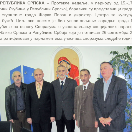
РЕПУБЛИКА СРПСКА
– Протекле недеље, у периоду од 15.-1
тини Љубиње у Републици Српској, боравили су представници град
 скупштине града Жарко Пивац и директор Центра за култур
 Лукић. Циљ ове посете је био успостављање сарадње града 
биње на основу Споразума о успостављању специјалних парaл
блике Српске и Републике Србије који је потписан 26.септембра 
 а ратификован у парламентима учесница споразума следеће годи