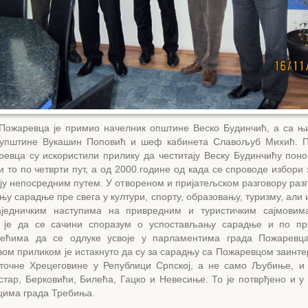
 Пожаревца је примио начелник општине Веско Будинчић, а са њ
купштине Вукашин Поповић и шеф кабинета Славољуб Михић. П
ревца су искористили прилику да честитају Веску Будинчићу поно
и то по четврти пут, а од 2000.године од када се спроводе избори
ају непосредним путем. У отвореном и пријатељском разговору раз
у сарадње пре свега у култури, спорту, образовању, туризму, али 
једничким наступима на привредним и туристичким сајмовима
 је да се сачини споразум о успостављању сарадње и по пр
већима да се одлуке усвоје у парламентима града Пожаревц
ом приликом је истакнуто да су за сарадњу са Пожаревцом заинте
точне Хрецеговине у Републици Српској, а не само Љубиње, и
тар, Берковићи, Билећа, Гацко и Невесиње. То је потврђено и у 
цима града Требиња.