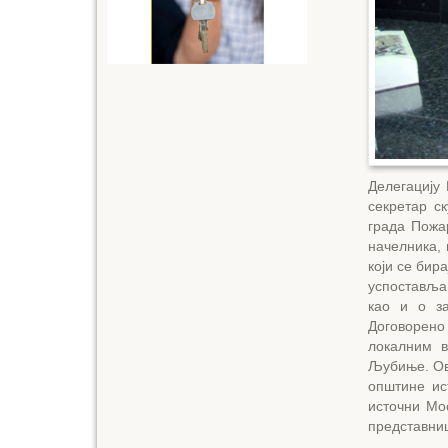
Делегацију
секретар с
града Пожа
начелника, 
који се бир
успостављањ
као и о за
Договорено
локалним 
Љубиње. Ов
општине ис
источни Мос
представни