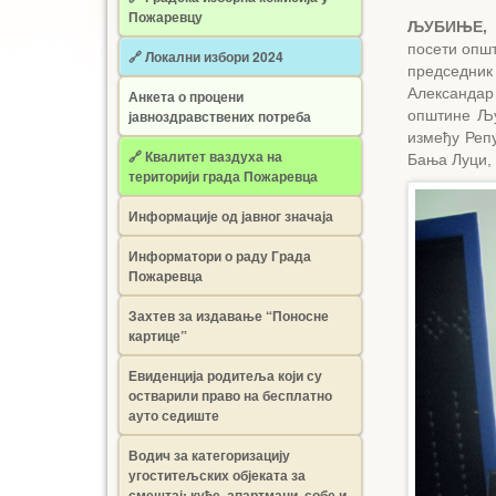
Пожаревцу
ЉУБИЊЕ, 
посети опш
🔗 Локални избори 2024
председник
Александар
Анкета о процени
јавноздравствених потреба
општине Љу
између Репу
🔗 Квалитет ваздуха на
Бања Луци,
територији града Пожаревца
Информације од јавног значаја
Информатори о раду Града
Пожаревца
Захтев за издавање “Поносне
картице”
Евиденција родитеља који су
остварили право на бесплатно
ауто седиште
Водич за категоризацију
угоститељских објеката за
смештај: куће, апартмани, собе и