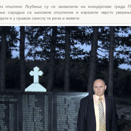
из општине Љубиње су се захвалили на иницијативи града П
ање сарадње са њиховом општином и изразили чврсто уверењ
јати и у правом смислу те речи и живети.