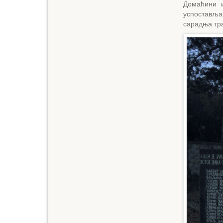
Домаћини 
успостављ
сарадња тра