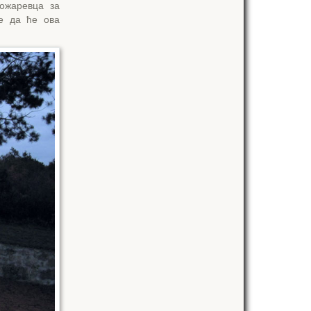
ожаревца за
е да ће ова