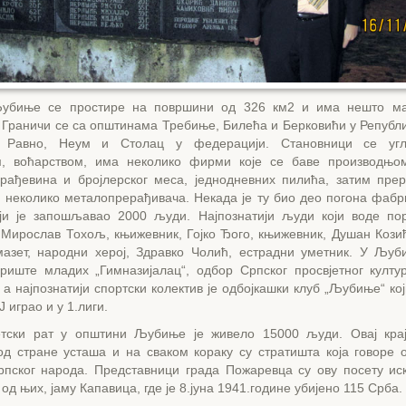
убиње се простире на површини од 326 км2 и има нешто м
 Граничи се са општинама Требиње, Билећа и Берковићи у Републи
 Равно, Неум и Столац у федерацији. Становници се уг
м, воћарством, има неколико фирми које се баве производњом
рађевина и бројлерског меса, једнодневних пилића, затим пре
и неколико металопрерађивача. Некада је ту био део погона фабр
ји је запошљавао 2000 људи. Најпознатији људи који воде по
 Мирослав Тохољ, књижевник, Гојко Ђого, књижевник, Душан Козић
азет, народни херој, Здравко Чолић, естрадни уметник. У Љу
ориште младих „Гимназијалац“, одбор Српског просвјетног култу
, а најпознатији спортски колектив је одбојкашки клуб „Љубиње“ кој
 играо и у 1.лиги.
етски рат у општини Љубиње је живело 15000 људи. Овај крај
од стране усташа и на сваком кораку су стратишта која говоре 
рпског народа. Представници града Пожаревца су ову посету ис
 од њих, јаму Капавица, где је 8.јуна 1941.године убијено 115 Срба.