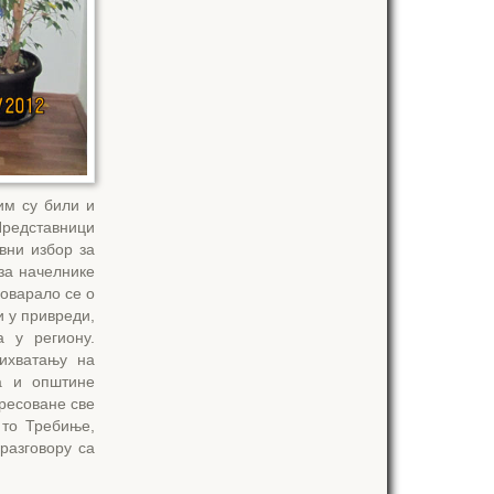
им су били и
редставници
вни избор за
 за начелнике
говарало се о
и у привреди,
 у региону.
ихватању на
а и општине
ресоване све
 то Требиње,
разговору са