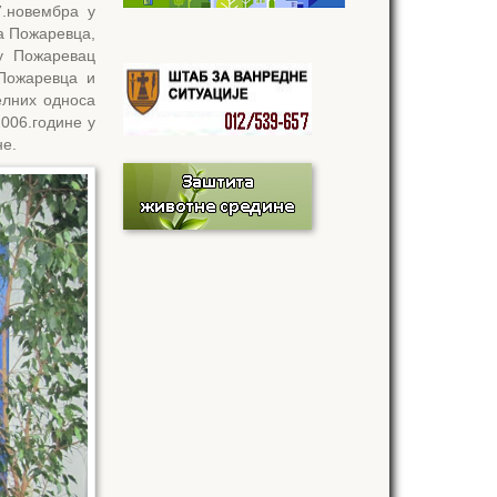
7.новембра у
а Пожаревца,
у Пожаревац
Пожаревца и
елних односа
2006.године у
не.