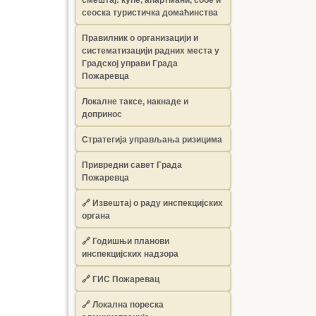
сеоска туристичка домаћинства
Правилник о организацији и
систематизацији радних места у
Градској управи Града
Пожаревца
Локалне таксе, накнаде и
допринос
Стратегија управљања ризицима
Привредни савет Града
Пожаревца
🔗
Извештај о раду инспекцијских
органа
🔗
Годишњи планови
инспекцијских надзора
🔗 ГИС Пожаревац
🔗 Локална пореска