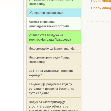
Прелиминар
Пожаревцу
Прелиминар
🔗 Локални избори 2024
Анкета о процени
јавноздравствених потреба
🔗 Квалитет ваздуха на
територији града Пожаревца
Информације од јавног значаја
Информатори о раду Града
Пожаревца
Захтев за издавање “Поносне
картице”
Евиденција родитеља који су
остварили право на бесплатно
ауто седиште
Водич за категоризацију
угоститељских објеката за
смештај: куће, апартмани, собе и