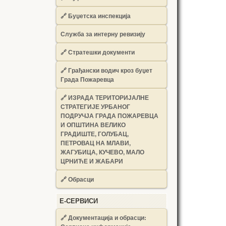
🔗
Буџетска инспекција
Служба за интерну ревизију
🔗
Стратешки документи
🔗
Грађански водич кроз буџет
Града Пожаревца
🔗
ИЗРАДА ТЕРИТОРИЈАЛНЕ
СТРАТЕГИЈЕ УРБАНОГ
ПОДРУЧЈА ГРАДА ПОЖАРЕВЦА
И ОПШТИНА ВЕЛИКО
ГРАДИШТЕ, ГОЛУБАЦ,
ПЕТРОВАЦ НА МЛАВИ,
ЖАГУБИЦА, КУЧЕВО, МАЛО
ЦРНИЋЕ И ЖАБАРИ
🔗
Обрасци
Е-СЕРВИСИ
🔗 Документација и обрасци: