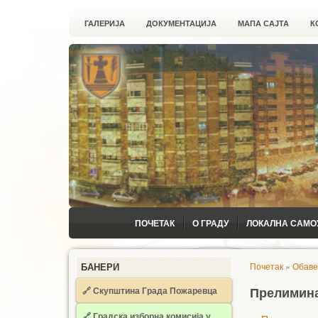
ГАЛЕРИЈА
ДОКУМЕНТАЦИЈА
МАПА САЈТА
К
ПОЧЕТАК
О ГРАДУ
ЛОКАЛНА САМО
Почетак
»
Обав
БАНЕРИ
🔗 Скупштина Града Пожаревца
Прелимина
🔗
Градска изборна комисија у