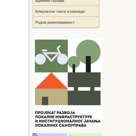
администрација
Комуналне таксе и накнаде
Родна равноправност