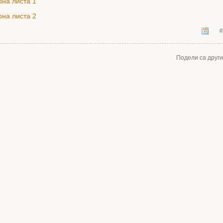
на листа 1
на листа 2
0
Подели са друг