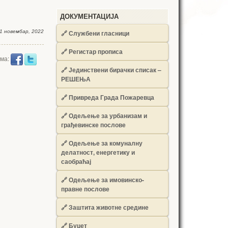
ДОКУМЕНТАЦИЈА
1 новембар, 2022
🔗
Службени гласници
🔗
Регистар прописа
има:
🔗
Јединствени бирачки списак –
РЕШЕЊА
🔗
Привреда Града Пожаревца
🔗
Одељење за урбанизам и
грађевинске послове
🔗
Одељење за комуналну
делатност, енергетику и
саобраћај
🔗
Одељење за имовинско-
правне послове
🔗
Заштита животне средине
🔗
Буџет