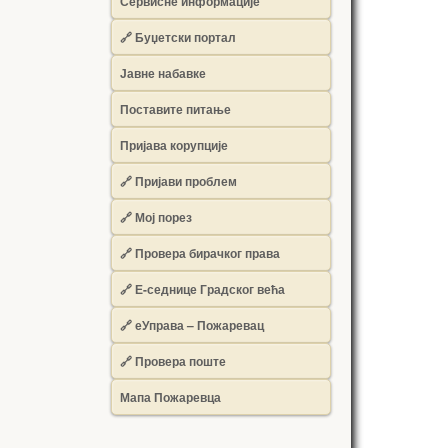
Сервисне информације
🔗 Буџетски портал
Јавне набавке
Поставите питање
Пријава корупције
🔗 Пријави проблем
🔗 Мој порез
🔗 Провера бирачког права
🔗 Е-седнице Градског већа
🔗 еУправа – Пожаревац
🔗 Провера поште
Мапа Пожаревца