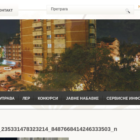
ОНТАКТ
УПРАВА
ЛЕР
КОНКУРСИ
ЈАВНЕ НАБАВКЕ
СЕРВИСНЕ ИНФ
_235331478323214_8487668414246333503_n