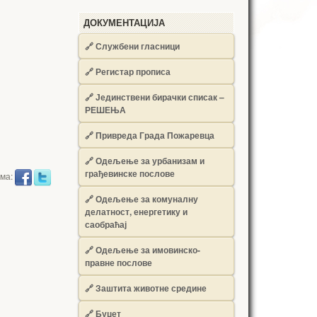
ДОКУМЕНТАЦИЈА
🔗
Службени гласници
🔗
Регистар прописа
🔗
Јединствени бирачки списак –
РЕШЕЊА
🔗
Привреда Града Пожаревца
🔗
Одељење за урбанизам и
грађевинске послове
има:
🔗
Одељење за комуналну
делатност, енергетику и
саобраћај
🔗
Одељење за имовинско-
правне послове
🔗
Заштита животне средине
🔗
Буџет