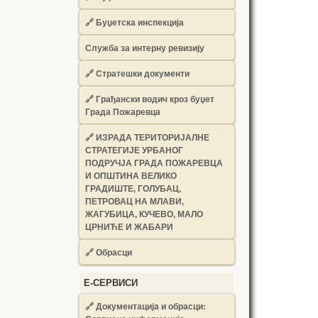
🔗
Буџетска инспекција
Служба за интерну ревизију
🔗
Стратешки документи
🔗
Грађански водич кроз буџет
Града Пожаревца
🔗
ИЗРАДА ТЕРИТОРИЈАЛНЕ
СТРАТЕГИЈЕ УРБАНОГ
ПОДРУЧЈА ГРАДА ПОЖАРЕВЦА
И ОПШТИНА ВЕЛИКО
ГРАДИШТЕ, ГОЛУБАЦ,
ПЕТРОВАЦ НА МЛАВИ,
ЖАГУБИЦА, КУЧЕВО, МАЛО
ЦРНИЋЕ И ЖАБАРИ
🔗
Обрасци
Е-СЕРВИСИ
🔗 Документација и обрасци: