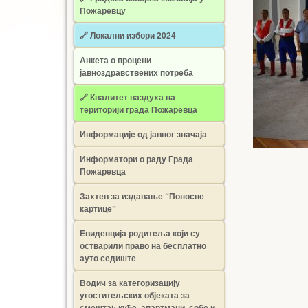
Пожаревцу
🔗 Локални избори 2024
Анкета о процени
јавноздравствених потреба
🔗 Квалитет ваздуха на
територији града Пожаревца
Информације од јавног значаја
Информатори о раду Града
Пожаревца
Захтев за издавање “Поносне
картице”
Евиденција родитеља који су
остварили право на бесплатно
ауто седиште
Водич за категоризацију
угоститељских објеката за
смештај: куће, апартмани, собе и