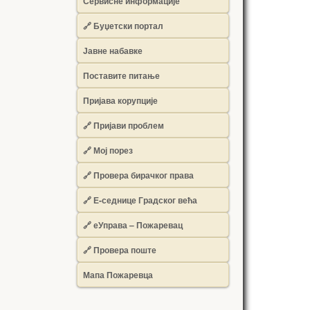
Сервисне информације
🔗 Буџетски портал
Јавне набавке
Поставите питање
Пријава корупције
🔗 Пријави проблем
🔗 Мој порез
🔗 Провера бирачког права
🔗 Е-седнице Градског већа
🔗 еУправа – Пожаревац
🔗 Провера поште
Мапа Пожаревца