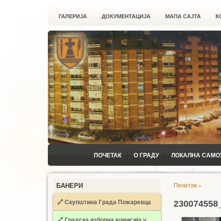
ГАЛЕРИЈА
ДОКУМЕНТАЦИЈА
МАПА САЈТА
К
ПОЧЕТАК
О ГРАДУ
ЛОКАЛНА САМО
Почетак
»
БАНЕРИ
🔗 Скупштина Града Пожаревца
230074558
🔗
Градска изборна комисија у