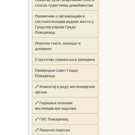
сеоска туристичка домаћинства
Правилник о организацији и
систематизацији радних места у
Градској управи Града
Пожаревца
Локалне таксе, накнаде и
допринос
Стратегија управљања ризицима
Привредни савет Града
Пожаревца
🔗
Извештај о раду инспекцијских
органа
🔗
Годишњи планови
инспекцијских надзора
🔗 ГИС Пожаревац
🔗 Локална пореска