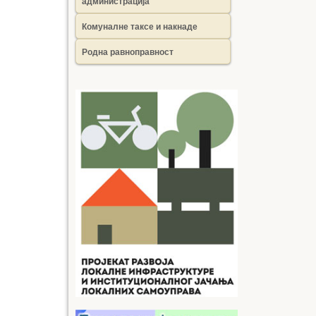
администрација
Комуналне таксе и накнаде
Родна равноправност