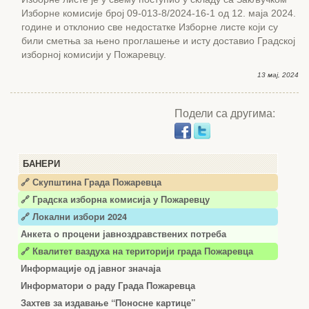
Изборне комисије број 09-013-8/2024-16-1 од 12. маја 2024.
године и отклонио све недостатке Изборне листе који су
били сметња за њено проглашење и исту доставио Градској
изборној комисији у Пожаревцу.
13 мај, 2024
Подели са другима:
БАНЕРИ
🔗 Скупштина Града Пожаревца
🔗
Градска изборна комисија у Пожаревцу
🔗 Локални избори 2024
Анкета о процени јавноздравствених потреба
🔗 Квалитет ваздуха на територији града Пожаревца
Информације од јавног значаја
Информатори о раду Града Пожаревца
Захтев за издавање “Поносне картице”