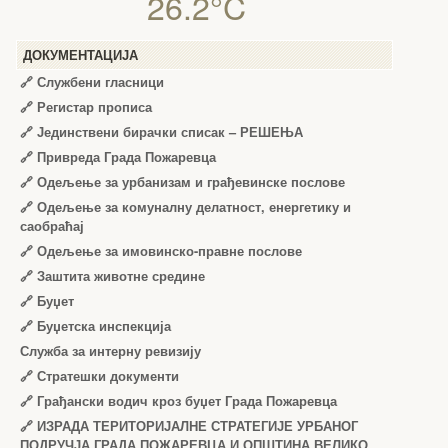
26.2°C
ДОКУМЕНТАЦИЈА
🔗
Службени гласници
🔗
Регистар прописа
🔗
Јединствени бирачки списак – РЕШЕЊА
🔗
Привреда Града Пожаревца
🔗
Одељење за урбанизам и грађевинске послове
🔗
Одељење за комуналну делатност, енергетику и
саобраћај
🔗
Одељење за имовинско-правне послове
🔗
Заштита животне средине
🔗
Буџет
🔗
Буџетска инспекција
Служба за интерну ревизију
🔗
Стратешки документи
🔗
Грађански водич кроз буџет Града Пожаревца
🔗
ИЗРАДА ТЕРИТОРИЈАЛНЕ СТРАТЕГИЈЕ УРБАНОГ
ПОДРУЧЈА ГРАДА ПОЖАРЕВЦА И ОПШТИНА ВЕЛИКО