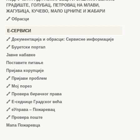
ГРАДИШТЕ, ГОЛУБАЦ, ПЕТРОВАЦ НА МЛАВИ,
ЖАГУБИЦА, КУЧЕВО, МАЛО ЦРНИЋЕ И ЖАБАРИ
🔗
Обрасци
Е-СЕРВИСИ
🔗 Документација и обрасци: Сервисне информације
🔗 Буџетски портал
Јавне набавке
Поставите питање
Пријава корупције
🔗 Пријави проблем
🔗 Мој порез
🔗 Провера бирачког права
🔗 Е-седнице Градског већа
🔗 еУправа – Пожаревац
🔗 Провера поште
Мапа Пожаревца