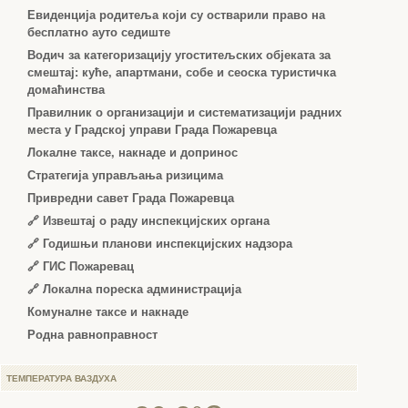
Евиденција родитеља који су остварили право на
бесплатно ауто седиште
Водич за категоризацију угоститељских објеката за
смештај: куће, апартмани, собе и сеоска туристичка
домаћинства
Правилник о организацији и систематизацији радних
места у Градској управи Града Пожаревца
Локалне таксе, накнаде и допринос
Стратегија управљања ризицима
Привредни савет Града Пожаревца
🔗
Извештај о раду инспекцијских органа
🔗
Годишњи планови инспекцијских надзора
🔗 ГИС Пожаревац
🔗 Локална пореска администрација
Комуналне таксе и накнаде
Родна равноправност
ТЕМПЕРАТУРА ВАЗДУХА