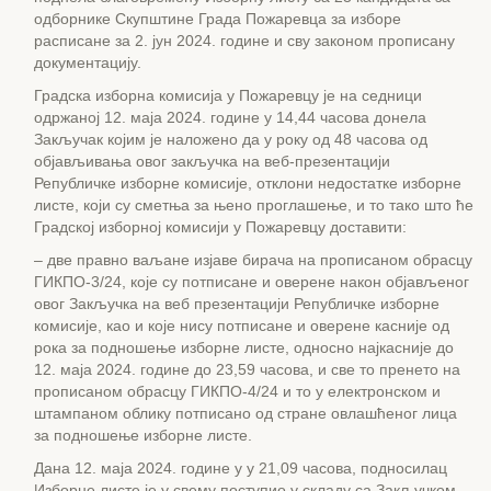
одборнике Скупштине Града Пожаревца за изборе
расписане за 2. јун 2024. године и сву законом прописану
документацију.
Градска изборна комисија у Пожаревцу је на седници
одржаној 12. маја 2024. године у 14,44 часова донела
Закључак којим је наложено да у року од 48 часова од
објављивања овог закључка на веб-презентацији
Републичке изборне комисије, отклони недостатке изборне
листе, који су сметња за њено проглашење, и то тако што ће
Градској изборној комисији у Пожаревцу доставити:
– две правно ваљане изјаве бирача на прописаном обрасцу
ГИКПО-3/24, које су потписане и оверене након објављeног
овог Закључка на веб презентацији Републичке изборне
комисије, као и које нису потписане и оверене касније од
рока за подношење изборне листе, односно најкасније до
12. маја 2024. године до 23,59 часова, и све то пренето на
прописаном обрасцу ГИКПО-4/24 и то у електронском и
штампаном облику потписано од стране овлашћеног лица
за подношење изборне листе.
Дана 12. маја 2024. године у у 21,09 часова, подносилац
Изборне листе је у свему поступио у складу са Закључком