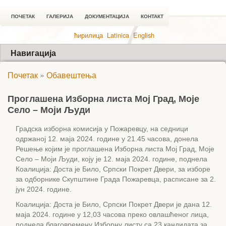
ПОЧЕТАК
ГАЛЕРИЈА
ДОКУМЕНТАЦИЈА
КОНТАКТ
ћирилица
Latinica
English
Навигација
Почетак
»
Обавештења
Проглашена Изборна листа Мој Град, Моје
Село – Моји Људи
Градска изборна комисија у Пожаревцу, на седници
одржаној 12. маја 2024. године у 21.45 часова, донела
Решење којим је проглашена Изборна листа Мој Град, Моје
Село – Моји Људи, коју је 12. маја 2024. године, поднела
Коалиција: Доста је Било, Српски Покрет Двери, за изборе
за одборнике Скупштине Града Пожаревца, расписане за 2.
јун 2024. године.
Коалиција: Доста је Било, Српски Покрет Двери је дана 12.
маја 2024. године у 12,03 часова преко овлашћеног лица,
поднела благовремену Изборну листу са 23 кандидата за