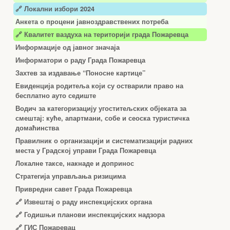
🔗 Локални избори 2024
Анкета о процени јавноздравствених потреба
🔗 Квалитет ваздуха на територији града Пожаревца
Информације од јавног значаја
Информатори о раду Града Пожаревца
Захтев за издавање “Поносне картице”
Евиденција родитеља који су остварили право на
бесплатно ауто седиште
Водич за категоризацију угоститељских објеката за
смештај: куће, апартмани, собе и сеоска туристичка
домаћинства
Правилник о организацији и систематизацији радних
места у Градској управи Града Пожаревца
Локалне таксе, накнаде и допринос
Стратегија управљања ризицима
Привредни савет Града Пожаревца
🔗
Извештај о раду инспекцијских органа
🔗
Годишњи планови инспекцијских надзора
🔗 ГИС Пожаревац