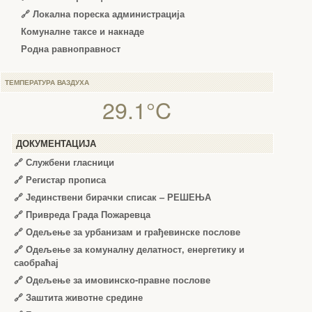
🔗 Локална пореска администрација
Комуналне таксе и накнаде
Родна равноправност
ТЕМПЕРАТУРА ВАЗДУХА
29.1°C
ДОКУМЕНТАЦИЈА
🔗
Службени гласници
🔗
Регистар прописа
🔗
Јединствени бирачки списак – РЕШЕЊА
🔗
Привреда Града Пожаревца
🔗
Одељење за урбанизам и грађевинске послове
🔗
Одељење за комуналну делатност, енергетику и
саобраћај
🔗
Одељење за имовинско-правне послове
🔗
Заштита животне средине