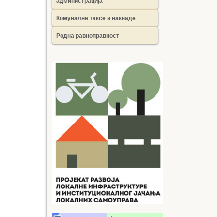
администрација
Комуналне таксе и накнаде
Родна равноправност