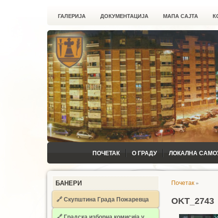
ГАЛЕРИЈА
ДОКУМЕНТАЦИЈА
МАПА САЈТА
К
ПОЧЕТАК
О ГРАДУ
ЛОКАЛНА САМО
Почетак
»
БАНЕРИ
🔗 Скупштина Града Пожаревца
OKT_2743
🔗
Градска изборна комисија у