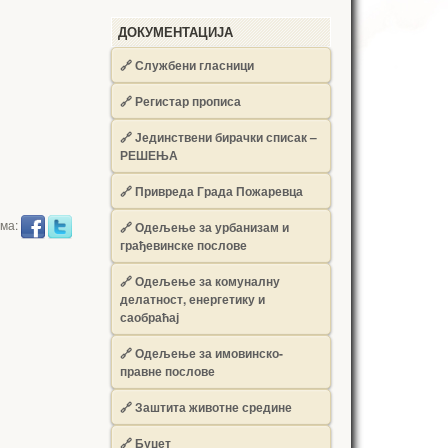
ДОКУМЕНТАЦИЈА
🔗
Службени гласници
🔗
Регистар прописа
🔗
Јединствени бирачки списак –
РЕШЕЊА
🔗
Привреда Града Пожаревца
има:
🔗
Одељење за урбанизам и
грађевинске послове
🔗
Одељење за комуналну
делатност, енергетику и
саобраћај
🔗
Одељење за имовинско-
правне послове
🔗
Заштита животне средине
🔗
Буџет