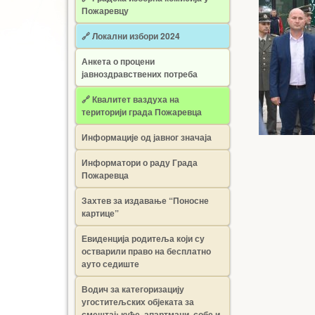
Пожаревцу
🔗 Локални избори 2024
Анкета о процени
јавноздравствених потреба
🔗 Квалитет ваздуха на
територији града Пожаревца
Информације од јавног значаја
Информатори о раду Града
Пожаревца
Захтев за издавање “Поносне
картице”
Евиденција родитеља који су
остварили право на бесплатно
ауто седиште
Водич за категоризацију
угоститељских објеката за
смештај: куће, апартмани, собе и