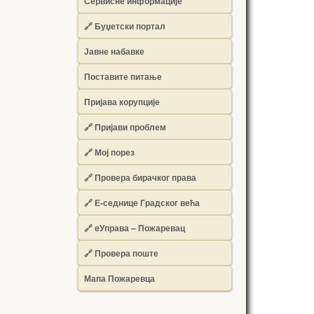
Сервисне информације
🔗 Буџетски портал
Јавне набавке
Поставите питање
Пријава корупције
🔗 Пријави проблем
🔗 Мој порез
🔗 Провера бирачког права
🔗 Е-седнице Градског већа
🔗 еУправа – Пожаревац
🔗 Провера поште
Мапа Пожаревца