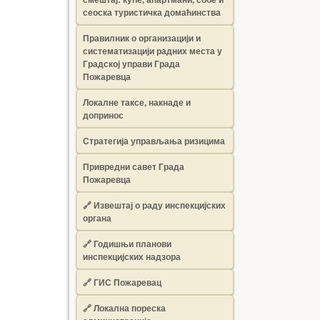
сеоска туристичка домаћинства
Правилник о организацији и
систематизацији радних места у
Градској управи Града
Пожаревца
Локалне таксе, накнаде и
допринос
Стратегија управљања ризицима
Привредни савет Града
Пожаревца
🔗
Извештај о раду инспекцијских
органа
🔗
Годишњи планови
инспекцијских надзора
🔗 ГИС Пожаревац
🔗 Локална пореска