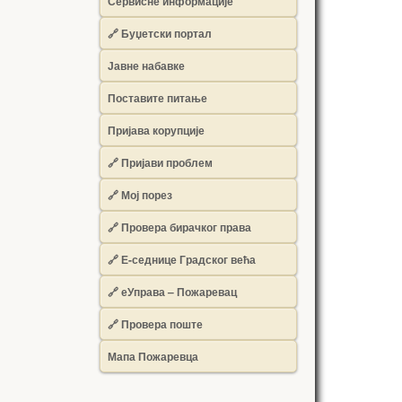
Сервисне информације
🔗 Буџетски портал
Јавне набавке
Поставите питање
Пријава корупције
🔗 Пријави проблем
🔗 Мој порез
🔗 Провера бирачког права
🔗 Е-седнице Градског већа
🔗 еУправа – Пожаревац
🔗 Провера поште
Мапа Пожаревца