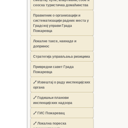
сеоска туристичка домаћинства
Правилник о организацији и
систематизацији радних места у
Градској управи Града
Пожаревца
Локалне таксе, накнаде и
допринос
Стратегија управљања ризицима
Привредни савет Града
Пожаревца
🔗
Извештај о раду инспекцијских
органа
🔗
Годишњи планови
инспекцијских надзора
🔗 ГИС Пожаревац
🔗 Локална пореска