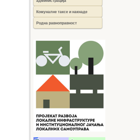
администрација
Комуналне таксе и накнаде
Родна равноправност