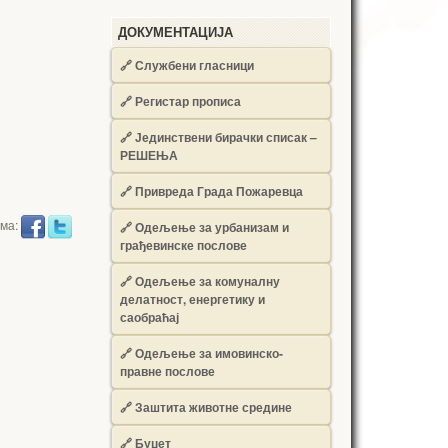
ДОКУМЕНТАЦИЈА
🔗
Службени гласници
🔗
Регистар прописа
🔗
Јединствени бирачки списак –
РЕШЕЊА
🔗
Привреда Града Пожаревца
има:
🔗
Одељење за урбанизам и
грађевинске послове
🔗
Одељење за комуналну
делатност, енергетику и
саобраћај
🔗
Одељење за имовинско-
правне послове
🔗
Заштита животне средине
🔗
Буџет