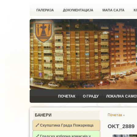
ГАЛЕРИЈА
ДОКУМЕНТАЦИЈА
МАПА САЈТА
К
ПОЧЕТАК
О ГРАДУ
ЛОКАЛНА САМО
Почетак
»
БАНЕРИ
🔗 Скупштина Града Пожаревца
OKT_2889
🔗
Градска изборна комисија у