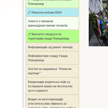
Пожаревцу
🔗 Локални избори 2024
Анкета о процени
јавноздравствених потреба
🔗 Квалитет ваздуха на
територији града Пожаревца
Информације од јавног значаја
Информатори о раду Града
Пожаревца
Захтев за издавање “Поносне
картице”
Евиденција родитеља који су
остварили право на бесплатно
ауто седиште
Водич за категоризацију
угоститељских објеката за
смештај: куће, апартмани, собе и