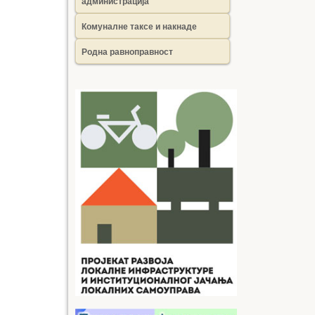
администрација
Комуналне таксе и накнаде
Родна равноправност