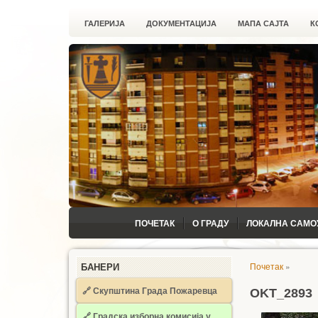
ГАЛЕРИЈА
ДОКУМЕНТАЦИЈА
МАПА САЈТА
К
ПОЧЕТАК
О ГРАДУ
ЛОКАЛНА САМО
Почетак
»
БАНЕРИ
🔗 Скупштина Града Пожаревца
OKT_2893
🔗
Градска изборна комисија у