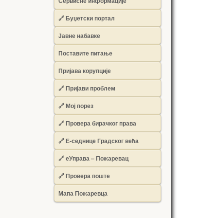
Сервисне информације
🔗 Буџетски портал
Јавне набавке
Поставите питање
Пријава корупције
🔗 Пријави проблем
🔗 Мој порез
🔗 Провера бирачког права
🔗 Е-седнице Градског већа
🔗 еУправа – Пожаревац
🔗 Провера поште
Мапа Пожаревца