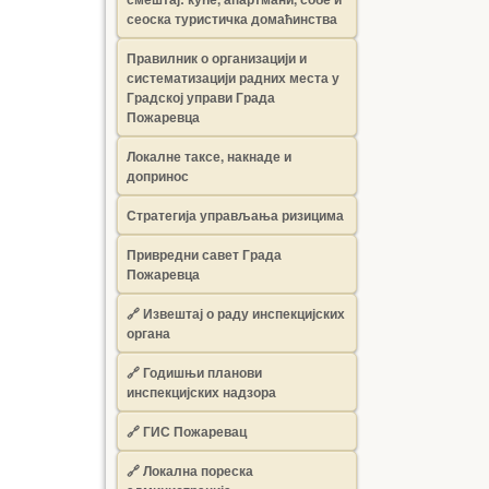
сеоска туристичка домаћинства
Правилник о организацији и
систематизацији радних места у
Градској управи Града
Пожаревца
Локалне таксе, накнаде и
допринос
Стратегија управљања ризицима
Привредни савет Града
Пожаревца
🔗
Извештај о раду инспекцијских
органа
🔗
Годишњи планови
инспекцијских надзора
🔗 ГИС Пожаревац
🔗 Локална пореска