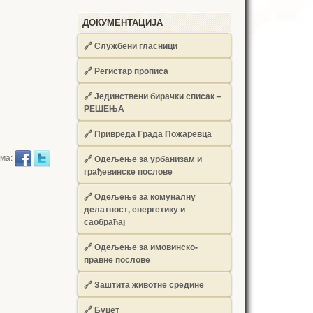
ДОКУМЕНТАЦИЈА
🔗
Службени гласници
🔗
Регистар прописа
🔗
Јединствени бирачки списак –
РЕШЕЊА
🔗
Привреда Града Пожаревца
има:
🔗
Одељење за урбанизам и
грађевинске послове
🔗
Одељење за комуналну
делатност, енергетику и
саобраћај
🔗
Одељење за имовинско-
правне послове
🔗
Заштита животне средине
🔗
Буџет