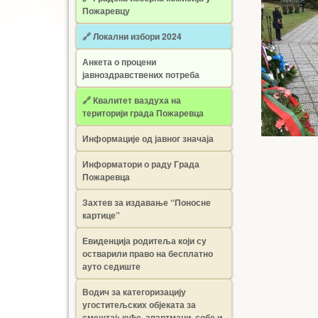
Пожаревцу
🔗 Локални избори 2024
Анкета о процени
јавноздравствених потреба
🔗 Квалитет ваздуха на
територији града Пожаревца
Информације од јавног значаја
Информатори о раду Града
Пожаревца
Захтев за издавање “Поносне
картице”
Евиденција родитеља који су
остварили право на бесплатно
ауто седиште
Водич за категоризацију
угоститељских објеката за
смештај: куће, апартмани, собе и