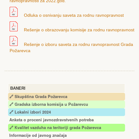
ravnopravnosti za 2022.god.
Odluka o osnivanju saveta za rodnu ravnopravnost
Rešenje o obrazovanju komisije za rodnu ravnopravnost
Rešenje o izboru saveta za rodnu ravnopravnost Grada
Požarevca
BANERI
🔗 Skupština Grada Požarevca
🔗
Gradska izborna komisija u Požarevcu
🔗 Lokalni izbori 2024
Anketa o proceni javnozdravstvenih potreba
🔗 Kvalitet vazduha na teritoriji grada Požarevca
Informacije od javnog značaja