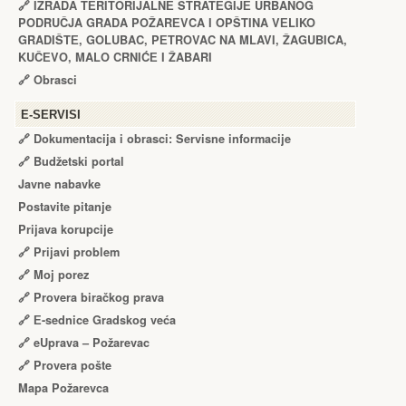
🔗
IZRADA TЕRITORIJALNЕ STRATЕGIJЕ URBANOG
PODRUČJA GRADA POŽARЕVCA I OPŠTINA VЕLIKO
GRADIŠTЕ, GOLUBAC, PЕTROVAC NA MLAVI, ŽAGUBICA,
KUČЕVO, MALO CRNIĆЕ I ŽABARI
🔗
Obrasci
Е-SERVISI
🔗 Dokumentacija i obrasci: Servisne informacije
🔗 Budžetski portal
Javne nabavke
Postavite pitanje
Prijava korupcije
🔗 Prijavi problem
🔗 Moj porez
🔗 Provera biračkog prava
🔗 Е-sednice Gradskog veća
🔗 eUprava – Požarevac
🔗 Provera pošte
Mapa Požarevca