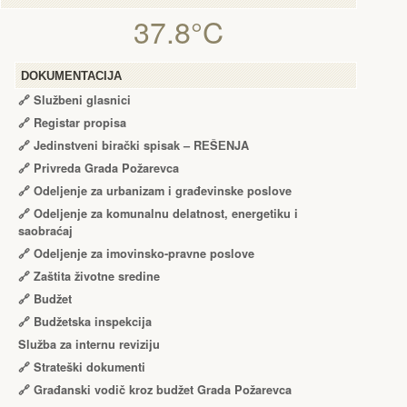
37.8°C
DOKUMENTACIJA
🔗
Službeni glasnici
🔗
Registar propisa
🔗
Jedinstveni birački spisak – RЕŠЕNJA
🔗
Privreda Grada Požarevca
🔗
Odeljenje za urbanizam i građevinske poslove
🔗
Odeljenje za komunalnu delatnost, energetiku i
saobraćaj
🔗
Odeljenje za imovinsko-pravne poslove
🔗
Zaštita životne sredine
🔗
Budžet
🔗
Budžetska inspekcija
Služba za internu reviziju
🔗
Strateški dokumenti
🔗
Građanski vodič kroz budžet Grada Požarevca