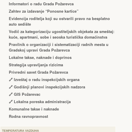
Informatori o radu Grada Požarevca
Zahtev za izdavanje “Ponosne kartice”
Еvidencija roditelja koji su ostvarili pravo na besplatno
auto sedište
Vodič za kategorizaciju ugostiteljskih objekata za smeštaj:
kuće, apartmani, sobe i seoska turistička domaćinstva
Pravilnik o organizaciji i sistematizaciji radnih mesta u
Gradskoj upravi Grada Požarevca
Lokalne takse, naknade i doprinos
Strategija upravljanja rizicima
Privredni savet Grada Požarevca
🔗
Izveštaj o radu inspekcijskih organa
🔗
Godišnji planovi inspekcijskih nadzora
🔗 GIS Požarevac
🔗 Lokalna poreska administracija
Komunalne takse i naknade
Rodna ravnopravnost
TEMPERATURA VAZDUHA