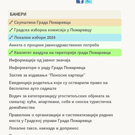
БАНЕРИ
🔗 Скупштина Града Пожаревца
🔗
Градска изборна комисија у Пожаревцу
🔗 Локални избори 2024
Анкета о процени јавноздравствених потреба
🔗 Квалитет ваздуха на територији града Пожаревца
Информације од јавног значаја
Информатори о раду Града Пожаревца
Захтев за издавање “Поносне картице”
Евиденција родитеља који су остварили право на
бесплатно ауто седиште
Водич за категоризацију угоститељских објеката за
смештај: куће, апартмани, собе и сеоска туристичка
домаћинства
Правилник о организацији и систематизацији радних
места у Градској управи Града Пожаревца
Локалне таксе, накнаде и допринос