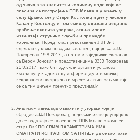
од значаја за квалитет и количину воде која се
пласира са постројења ППВ Млава и у мрежи у
селу Дрмно, селу Стари Костолац и делу насеља
Канал у Костолцу и том смислу одржава редовно
праћење анализа узорака, стања мреже,
извештаја стручних служби и примедби
корисника.
Поред тога, представници ЈКП ВиК
одржали су овим поводом састанке, најпре са ЗЗЈЗ
Пожаревац 19.8.2017., а потом и заједнички састанак
са Вером Јоновић и представницима ЗЗЈЗ Пожаревац
21.8.2017., како би надлежни органи и установе
имали пуну и адекватну информацију о техничкој
исправности постројења и мреже и активностима које
се са тим циљем тренутно предузимају.
Анализом извештаја о квалитету узорака које је
обрадио ЗЗЈЗ Пожаревац, недвосмислено је утврђено
да се вода која се пласира са ППВ Млава о коме се
стара ВиК
ПО СВИМ ПАРАМЕТРИМА ИМА
СМАТРАТИ ИСПРАВНОМ ЗА ПИЋЕ
и да се као таква
даље дистрибуира мрежом до потрошача у селу