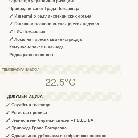
Стратегија управљања ризицима
Привредни савет Града Пожаревца
🔗
Извештај о раду инспекцијских органа
🔗
Годишњи планови инспекцијских надзора
🔗 ГИС Пожаревац
🔗 Локална пореска администрација
Комуналне таксе и накнаде
Родна равноправност
ТЕМПЕРАТУРА ВАЗДУХА
22.5°C
ДОКУМЕНТАЦИЈА
🔗
Службени гласници
🔗
Регистар прописа
🔗
Јединствени бирачки списак – РЕШЕЊА
🔗
Привреда Града Пожаревца
🔗
Одељење за урбанизам и грађевинске послове