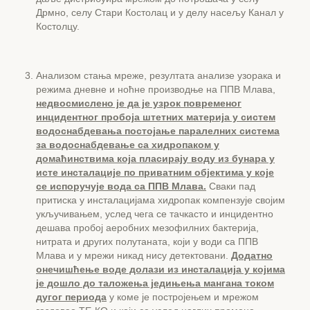
Дрмно, селу Стари Костолац и у делу насељу Канал у
Костолцу.
Анализом стања мреже, резултата анализе узорака и
режима дневне и ноћне производње на ППВ Млава,
недвосмислено је да је узрок повременог
инцидентног пробоја штетних материја у систем
водоснабдевања постојање паралелних система
за водоснабдевање са хидропаком у
домаћинствима која пласирају воду из бунара у
исте инсталације по приватним објектима у које
се испоручује вода са ППВ Млава.
Сваки пад
притиска у инсталацијама хидропак компензује својим
укључивањем, услед чега се тачкасто и инцидентно
дешава пробој аеробних мезофилних бактерија,
нитрата и других полутаната, који у води са ППВ
Млава и у мрежи никад нису детектовани.
Додатно
онечишћење воде долази из инсталација у којима
је дошло до таложења једињења мангана током
дугог периода
у коме је постројењем и мрежом