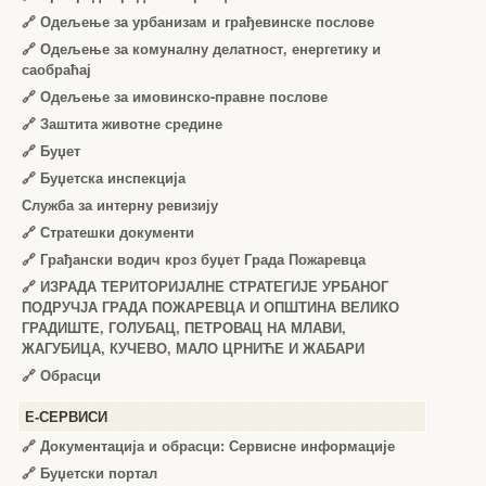
🔗
Одељење за урбанизам и грађевинске послове
🔗
Одељење за комуналну делатност, енергетику и
саобраћај
🔗
Одељење за имовинско-правне послове
🔗
Заштита животне средине
🔗
Буџет
🔗
Буџетска инспекција
Служба за интерну ревизију
🔗
Стратешки документи
🔗
Грађански водич кроз буџет Града Пожаревца
🔗
ИЗРАДА ТЕРИТОРИЈАЛНЕ СТРАТЕГИЈЕ УРБАНОГ
ПОДРУЧЈА ГРАДА ПОЖАРЕВЦА И ОПШТИНА ВЕЛИКО
ГРАДИШТЕ, ГОЛУБАЦ, ПЕТРОВАЦ НА МЛАВИ,
ЖАГУБИЦА, КУЧЕВО, МАЛО ЦРНИЋЕ И ЖАБАРИ
🔗
Обрасци
Е-СЕРВИСИ
🔗 Документација и обрасци: Сервисне информације
🔗 Буџетски портал