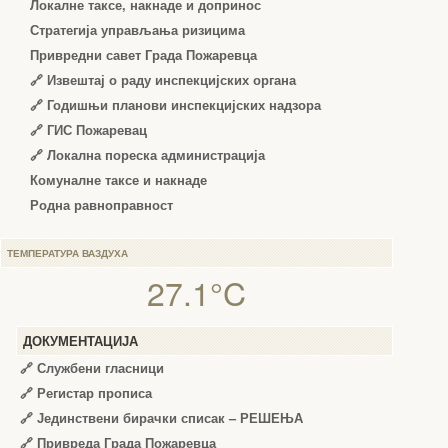
Локалне таксе, накнаде и допринос
Стратегија управљања ризицима
Привредни савет Града Пожаревца
🔗
Извештај о раду инспекцијских органа
🔗
Годишњи планови инспекцијских надзора
🔗 ГИС Пожаревац
🔗 Локална пореска администрација
Комуналне таксе и накнаде
Родна равноправност
ТЕМПЕРАТУРА ВАЗДУХА
27.1°C
ДОКУМЕНТАЦИЈА
🔗
Службени гласници
🔗
Регистар прописа
🔗
Јединствени бирачки списак – РЕШЕЊА
🔗
Привреда Града Пожаревца