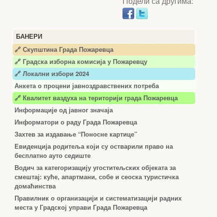
Подели са другима:
БАНЕРИ
🔗 Скупштина Града Пожаревца
🔗
Градска изборна комисија у Пожаревцу
🔗 Локални избори 2024
Анкета о процени јавноздравствених потреба
🔗 Квалитет ваздуха на територији града Пожаревца
Информације од јавног значаја
Информатори о раду Града Пожаревца
Захтев за издавање “Поносне картице”
Евиденција родитеља који су остварили право на
бесплатно ауто седиште
Водич за категоризацију угоститељских објеката за
смештај: куће, апартмани, собе и сеоска туристичка
домаћинства
Правилник о организацији и систематизацији радних
места у Градској управи Града Пожаревца