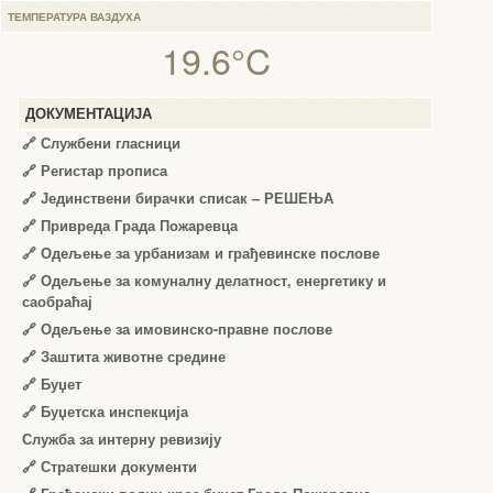
ТЕМПЕРАТУРА ВАЗДУХА
19.6°C
ДОКУМЕНТАЦИЈА
🔗
Службени гласници
🔗
Регистар прописа
🔗
Јединствени бирачки списак – РЕШЕЊА
🔗
Привреда Града Пожаревца
🔗
Одељење за урбанизам и грађевинске послове
🔗
Одељење за комуналну делатност, енергетику и
саобраћај
🔗
Одељење за имовинско-правне послове
🔗
Заштита животне средине
🔗
Буџет
🔗
Буџетска инспекција
Служба за интерну ревизију
🔗
Стратешки документи