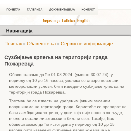
ПОЧЕТАК
ГАЛЕРИЈА
ДОКУМЕНТАЦИЈА
КОНТАКТ
ћирилица
Latinica
English
Навигација
Почетак
»
Обавештења
»
Сервисне информације
Сузбијање крпеља на територији града
Пожаревца
Обавештавамо да ће 01.08.2024. (уместо 30.07.24), у
периоду од 10 до 16 часова, уколико се створе повољни
метеоролошки услови, бити изведено сузбијање крпеља на
територији града Пожаревца.
Третман ће се извести на уређеним јавним зеленим
површинама на територији града. Користиће се препарат на
бази ламбдацихалотрина, у дози која није опасна за људе,
пчеле и остали животињски и биљни свет. Такође, Вас
обавештавамо да ће истог дана у периоду од 10 до 15
часова бити изведено сузбијање ларви комараца на