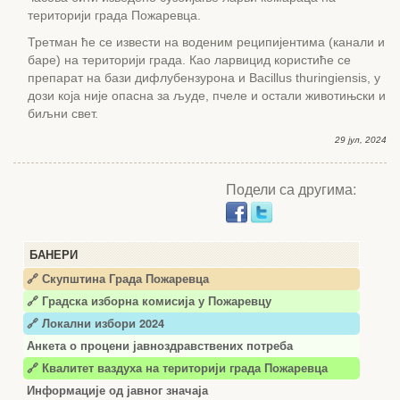
територији града Пожаревца.
Третман ће се извести на воденим реципијентима (канали и
баре) на територији града. Као ларвицид користиће се
препарат на бази дифлубензурона и Bacillus thuringiensis, у
дози која није опасна за људе, пчеле и остали животињски и
биљни свет.
29 јул, 2024
Подели са другима:
БАНЕРИ
🔗 Скупштина Града Пожаревца
🔗
Градска изборна комисија у Пожаревцу
🔗 Локални избори 2024
Анкета о процени јавноздравствених потреба
🔗 Квалитет ваздуха на територији града Пожаревца
Информације од јавног значаја