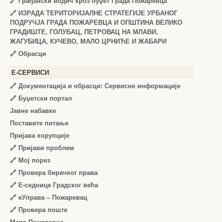
🔗
Грађански водич кроз буџет Града Пожаревца
🔗
ИЗРАДА ТЕРИТОРИЈАЛНЕ СТРАТЕГИЈЕ УРБАНОГ
ПОДРУЧЈА ГРАДА ПОЖАРЕВЦА И ОПШТИНА ВЕЛИКО
ГРАДИШТЕ, ГОЛУБАЦ, ПЕТРОВАЦ НА МЛАВИ,
ЖАГУБИЦА, КУЧЕВО, МАЛО ЦРНИЋЕ И ЖАБАРИ
🔗
Обрасци
Е-СЕРВИСИ
🔗 Документација и обрасци: Сервисне информације
🔗 Буџетски портал
Јавне набавке
Поставите питање
Пријава корупције
🔗 Пријави проблем
🔗 Мој порез
🔗 Провера бирачког права
🔗 Е-седнице Градског већа
🔗 еУправа – Пожаревац
🔗 Провера поште