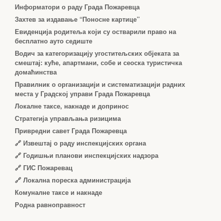
Информатори о раду Града Пожаревца
Захтев за издавање “Поносне картице”
Евиденција родитеља који су остварили право на
бесплатно ауто седиште
Водич за категоризацију угоститељских објеката за
смештај: куће, апартмани, собе и сеоска туристичка
домаћинства
Правилник о организацији и систематизацији радних
места у Градској управи Града Пожаревца
Локалне таксе, накнаде и допринос
Стратегија управљања ризицима
Привредни савет Града Пожаревца
🔗
Извештај о раду инспекцијских органа
🔗
Годишњи планови инспекцијских надзора
🔗 ГИС Пожаревац
🔗 Локална пореска администрација
Комуналне таксе и накнаде
Родна равноправност