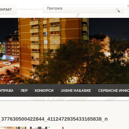
ОНТАКТ
УПРАВА
ЛЕР
КОНКУРСИ
ЈАВНЕ НАБАВКЕ
СЕРВИСНЕ ИНФ
_377630500422844_4112472935433165838_n