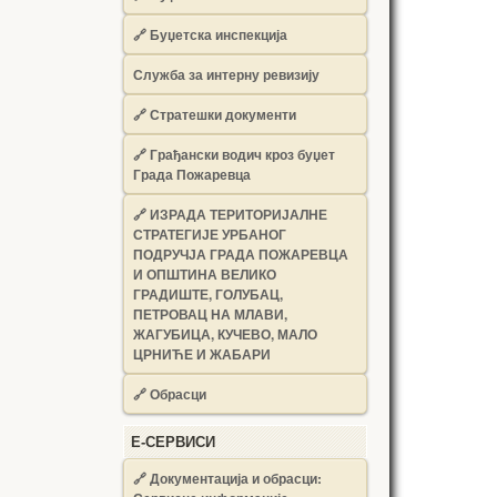
🔗
Буџетска инспекција
Служба за интерну ревизију
🔗
Стратешки документи
🔗
Грађански водич кроз буџет
Града Пожаревца
🔗
ИЗРАДА ТЕРИТОРИЈАЛНЕ
СТРАТЕГИЈЕ УРБАНОГ
ПОДРУЧЈА ГРАДА ПОЖАРЕВЦА
И ОПШТИНА ВЕЛИКО
ГРАДИШТЕ, ГОЛУБАЦ,
ПЕТРОВАЦ НА МЛАВИ,
ЖАГУБИЦА, КУЧЕВО, МАЛО
ЦРНИЋЕ И ЖАБАРИ
🔗
Обрасци
Е-СЕРВИСИ
🔗 Документација и обрасци: