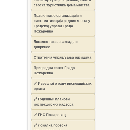
сеоска туристичка домаћинства
Правилник о организацији и
систематизацији радних места у
Градској управи Града
Пожаревца
Локалне таксе, накнаде и
допринос
Стратегија управљања ризицима
Привредни савет Града
Пожаревца
🔗
Извештај о раду инспекцијских
органа
🔗
Годишњи планови
инспекцијских надзора
🔗 ГИС Пожаревац
🔗 Локална пореска