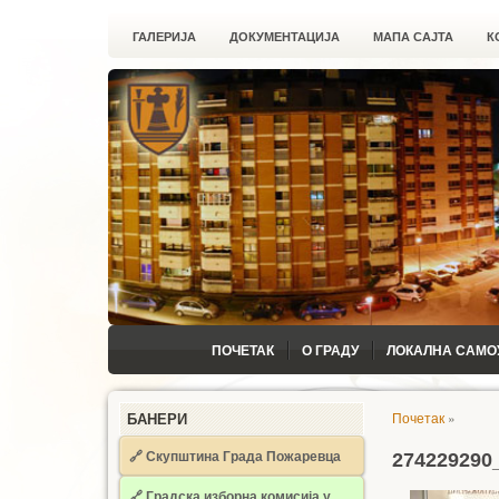
ГАЛЕРИЈА
ДОКУМЕНТАЦИЈА
МАПА САЈТА
К
ПОЧЕТАК
О ГРАДУ
ЛОКАЛНА САМО
Почетак
»
БАНЕРИ
🔗 Скупштина Града Пожаревца
274229290
🔗
Градска изборна комисија у