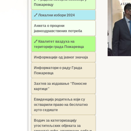
Пожаревцу
🔗 Локални избори 2024
Анкета о процени
јавноздравствених потреба
🔗 Квалитет ваздуха на
територији града Пожаревца
Информације од јавног значаја
Информатори о раду Града
Пожаревца
Захтев за издавање “Поносне
картице”
Евиденција родитеља који су
остварили право на бесплатно
ауто седиште
Водич за категоризацију
угоститељских објеката за
смештај: куће, апартмани, собе и