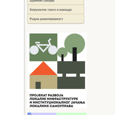
администрација
Комуналне таксе и накнаде
Родна равноправност