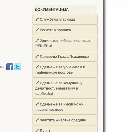
ДОКУМЕНТАЦИЈА
🔗
Службени гласници
🔗
Регистар прописа
🔗
Јединствени бирачки списак –
РЕШЕЊА
🔗
Привреда Града Пожаревца
има:
🔗
Одељење за урбанизам и
грађевинске послове
🔗
Одељење за комуналну
делатност, енергетику и
саобраћај
🔗
Одељење за имовинско-
правне послове
🔗
Заштита животне средине
🔗
Буџет