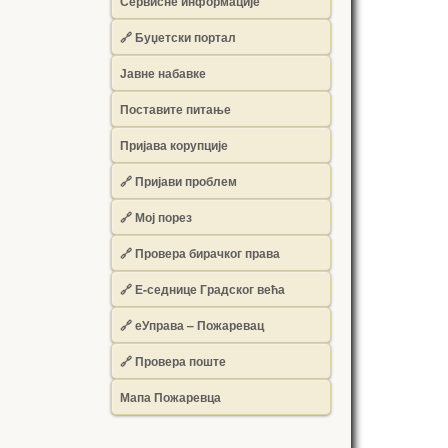
Сервисне информације
🔗 Буџетски портал
Јавне набавке
Поставите питање
Пријава корупције
🔗 Пријави проблем
🔗 Мој порез
🔗 Провера бирачког права
🔗 Е-седнице Градског већа
🔗 еУправа – Пожаревац
🔗 Провера поште
Мапа Пожаревца