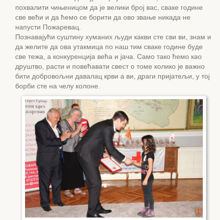
похвалити чињеницом да је велики број вас, сваке године
све већи и да ћемо се борити да ово звање никада не
напусти Пожаревац.
Познавајући суштину хуманих људи какви сте сви ви, знам и
да желите да ова утакмица по наш тим сваке године буде
све тежа, а конкуренција већа и јача. Само тако ћемо као
друштво, расти и повећавати свест о томе колико је важно
бити добровољни давалац крви а ви, драги пријатељи, у тој
борби сте на челу колоне.