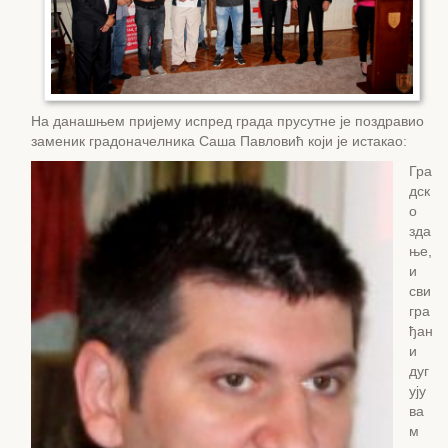
На данашњем пријему испред града прусутне је поздравио
заменик градоначелника Саша Павловић који је истакао:
Гра
дск
о
зда
ње,
и
сви
гра
ђан
и
дуг
ују
ва
м