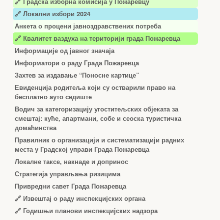
🔗
Градска изборна комисија у Пожаревцу
🔗 Локални избори 2024
Анкета о процени јавноздравствених потреба
🔗 Квалитет ваздуха на територији града Пожаревца
Информације од јавног значаја
Информатори о раду Града Пожаревца
Захтев за издавање “Поносне картице”
Евиденција родитеља који су остварили право на
бесплатно ауто седиште
Водич за категоризацију угоститељских објеката за
смештај: куће, апартмани, собе и сеоска туристичка
домаћинства
Правилник о организацији и систематизацији радних
места у Градској управи Града Пожаревца
Локалне таксе, накнаде и допринос
Стратегија управљања ризицима
Привредни савет Града Пожаревца
🔗
Извештај о раду инспекцијских органа
🔗
Годишњи планови инспекцијских надзора