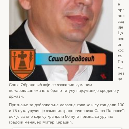
е
орг
ани
зац
ије
Цр
вен
ог
крс
та
По
жа
рев
ца
Саша Обрадовић који се захвалио хуманим
пожаревљанима што бране титулу најхуманије средине у
држави.
Признање за добровољне даваоце крви који су крв дали 100
и 75 пута уручио је заменик градоначелника Саша Павловић
док је за оне који су крв дали 50 пута признања уручио
градски менаџер Митар Караџић.