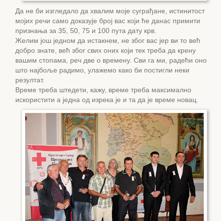
Да не би изгледало да хвалим моје суграђане, истинитост
мојих речи само доказује број вас који ће данас примити
признања за 35, 50, 75 и 100 пута дату крв.
Желим још једном да истакнем, не због вас јер ви то већ
добро знате, већ због свих оних који тек треба да крену
вашим стопама, реч две о времену. Сви га ми, радећи оно
што најбоље радимо, улажемо како би постигли неки
резултат.
Време треба штедети, кажу, време треба максимално
искористити а једна од изрека је и та да је време новац.