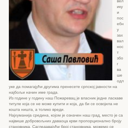
вел
ику
и
пос
ебн
у
зах
вал
нос
т
збо
г
ва
ше
одл
уке да помагајући другима пренесете српској јавности на
најбољи начин име града.
Из године у годину наш Пожаревац је власник једне ласкаве
титуле која се не може купити и која, да би се освојила не
кошта ништа, а толико вреди.
Најхуманија средина, којом је означен наш град, место је са
највише добровољних даваоца крви пропорционално броју
становника. Сагледавајући број становника, можемо се