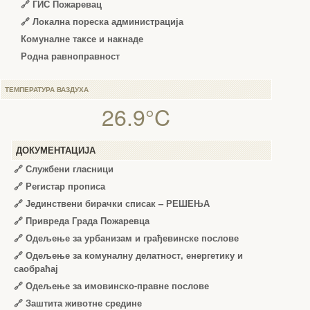
🔗 ГИС Пожаревац
🔗 Локална пореска администрација
Комуналне таксе и накнаде
Родна равноправност
ТЕМПЕРАТУРА ВАЗДУХА
26.9°C
ДОКУМЕНТАЦИЈА
🔗
Службени гласници
🔗
Регистар прописа
🔗
Јединствени бирачки списак – РЕШЕЊА
🔗
Привреда Града Пожаревца
🔗
Одељење за урбанизам и грађевинске послове
🔗
Одељење за комуналну делатност, енергетику и
саобраћај
🔗
Одељење за имовинско-правне послове
🔗
Заштита животне средине