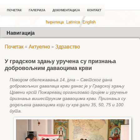
ПОЧЕТАК
ГАЛЕРИЈА
ДОКУМЕНТАЦИЈА
КОНТАКТ
ћирилица
Latinica
English
Навигација
Почетак
»
Актуелно
»
Здравство
У градском здању уручена су признања
добровољним даваоцима крви
Поводом обележавања 14. јуна – Светског дана
добровољних давалаца крви данас је у Градској здању
Црвени крст Пожаревац организовао пријем и уручење
признања вишеструким даваоцима крви. Признања су
додељена даваоцима који су крв дали 35, 50, 75 и 100
пута.