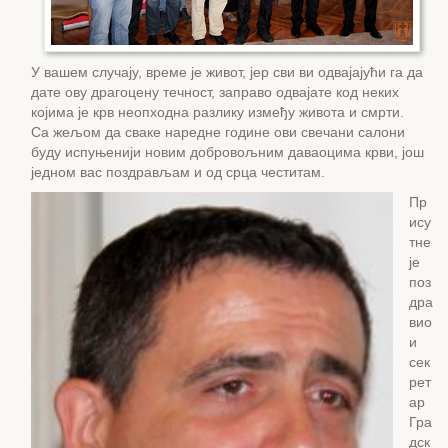
У вашем случају, време је живот, јер сви ви одвајајући га да
дате ову драгоцену течност, заправо одвајате код неких
којима је крв неопходна разлику између живота и смрти.
Са жељом да сваке наредне године ови свечани салони
буду испуњенији новим добровољним даваоцима крви, још
једном вас поздрављам и од срца честитам.
Пр
ису
тне
је
поз
дра
вио
и
сек
рет
ар
Гра
дск