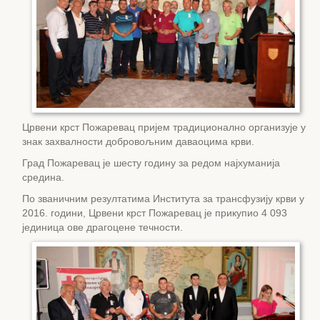
Црвени крст Пожаревац пријем традиционално организује у
знак захвалности добровољним даваоцима крви.
Град Пожаревац је шесту годину за редом најхуманија
средина.
По званичним резултатима Института за трансфузију крви у
2016. години, Црвени крст Пожаревац је прикупио 4 093
јединица ове драгоцене течности.