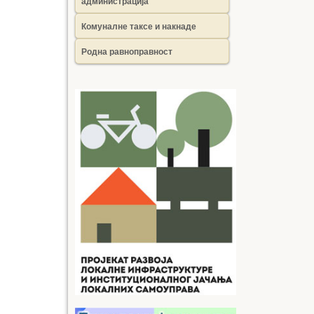
администрација
Комуналне таксе и накнаде
Родна равноправност