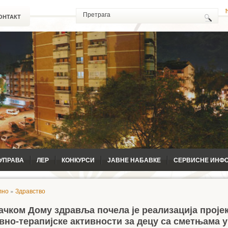
ОНТАКТ
УПРАВА
ЛЕР
КОНКУРСИ
ЈАВНЕ НАБАВКЕ
СЕРВИСНЕ ИНФ
лно
»
Здравство
ачком Дому здравља почела је реализација проје
вно-терапијске активности за децу са сметњама у