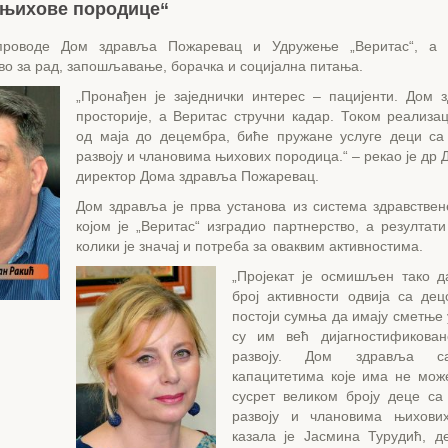
 њихове породице“
спроводе Дом здравља Пожаревац и Удружење „Веритас“, а 
о за рад, запошљавање, борачка и социјална питања.
„Пронађен је заједнички интерес – пацијенти. Дом 
просторије, а Веритас стручни кадар. Током реализац
од маја до децембра, биће пружане услуге деци с
развоју и члановима њихових породица.“ – рекао је др 
директор Дома здравља Пожаревац.
Дом здравља је прва установа из система здравствен
којом је „Веритас“ изградио партнерство, а резултат
колики је значај и потреба за оваквим активностима.
„Пројекат је осмишљен тако д
број активности одвија са дец
постоји сумња да имају сметње 
су им већ дијагностификова
развоју. Дом здравља с
капацитетима које има не мож
сусрет великом броју деце с
развоју и члановима њихових
казала је Јасмина Турудић, д