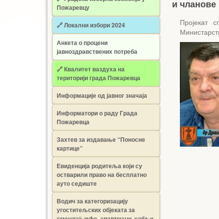
и чланове
Пожаревцу
Пројекат 
🔗 Локални избори 2024
Министарств
Анкета о процени
јавноздравствених потреба
🔗 Квалитет ваздуха на
територији града Пожаревца
Информације од јавног значаја
Информатори о раду Града
Пожаревца
Захтев за издавање “Поносне
картице”
Евиденција родитеља који су
остварили право на бесплатно
ауто седиште
Водич за категоризацију
угоститељских објеката за
смештај: куће, апартмани, собе и