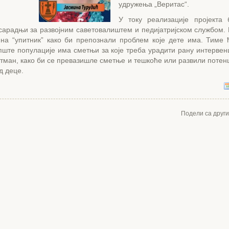
удружења „Веритас“.
У току реализације пројекта
 сарадњи за развојним саветовалиштем и педијатријском службом.
 на “упитник” како би препознали проблем које дете има. Тиме 
пште популације има сметњи за које треба урадити рану интервен
тман, како би се превазишле сметње и тешкоће или развили потенц
д деце.
Подели са друг