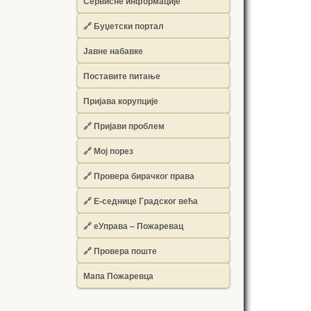
Сервисне информације
🔗 Буџетски портал
Јавне набавке
Поставите питање
Пријава корупције
🔗 Пријави проблем
🔗 Мој порез
🔗 Провера бирачког права
🔗 Е-седнице Градског већа
🔗 еУправа – Пожаревац
🔗 Провера поште
Мапа Пожаревца