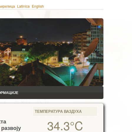
ћирилица
Latinica
English
ОРМАЦИЈЕ
ТЕМПЕРАТУРА ВАЗДУХА
34.3°C
кта
 развоју