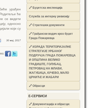
🔗
Буџетска инспекција
 биће урађен
 Родитељи ће
Служба за интерну ревизију
ће се видети
цију, односно
🔗
Стратешки документи
ијали који су
🔗
Грађански водич кроз буџет
Града Пожаревца
30 мај, 2017
🔗
ИЗРАДА ТЕРИТОРИЈАЛНЕ
СТРАТЕГИЈЕ УРБАНОГ
има:
ПОДРУЧЈА ГРАДА ПОЖАРЕВЦА
И ОПШТИНА ВЕЛИКО
ГРАДИШТЕ, ГОЛУБАЦ,
ПЕТРОВАЦ НА МЛАВИ,
ЖАГУБИЦА, КУЧЕВО, МАЛО
ЦРНИЋЕ И ЖАБАРИ
🔗
Обрасци
Е-СЕРВИСИ
🔗 Документација и обрасци: