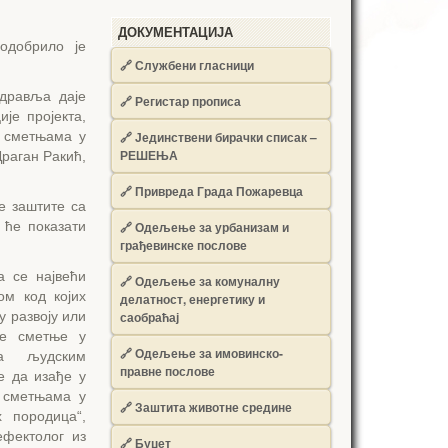
ДОКУМЕНТАЦИЈА
одобрило је
🔗
Службени гласници
здравља даје
🔗
Регистар прописа
ије пројекта,
а сметњама у
🔗
Јединствени бирачки списак –
РЕШЕЊА
Драган Ракић,
🔗
Привреда Града Пожаревца
е заштите са
и ће показати
🔗
Одељење за урбанизам и
грађевинске послове
а се највећи
🔗
Одељење за комуналну
ом код којих
делатност, енергетику и
у развоју или
саобраћај
не сметње у
🔗
Одељење за имовинско-
а људским
правне послове
е да изађе у
а сметњама у
🔗
Заштита животне средине
 породица“,
ефектолог из
🔗
Буџет