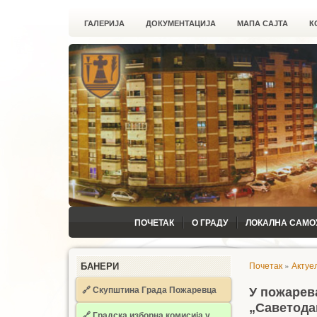
ГАЛЕРИЈА
ДОКУМЕНТАЦИЈА
МАПА САЈТА
К
ПОЧЕТАК
О ГРАДУ
ЛОКАЛНА САМО
Почетак
»
Актуе
БАНЕРИ
🔗 Скупштина Града Пожаревца
У пожарев
„Саветода
🔗
Градска изборна комисија у