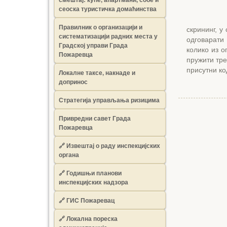
сеоска туристичка домаћинства
Правилник о организацији и
скрининг, у
систематизацији радних места у
одговарати
Градској управи Града
колико из о
Пожаревца
пружити тре
присутни ко
Локалне таксе, накнаде и
допринос
Стратегија управљања ризицима
Привредни савет Града
Пожаревца
🔗
Извештај о раду инспекцијских
органа
🔗
Годишњи планови
инспекцијских надзора
🔗 ГИС Пожаревац
🔗 Локална пореска