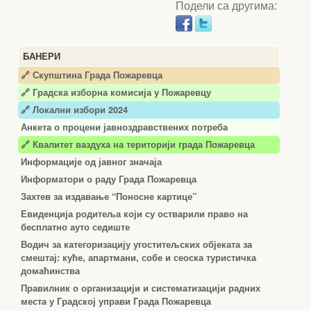
Подели са другима:
БАНЕРИ
🔗 Скупштина Града Пожаревца
🔗
Градска изборна комисија у Пожаревцу
🔗 Локални избори 2024
Анкета о процени јавноздравствених потреба
🔗 Квалитет ваздуха на територији града Пожаревца
Информације од јавног значаја
Информатори о раду Града Пожаревца
Захтев за издавање “Поносне картице”
Евиденција родитеља који су остварили право на
бесплатно ауто седиште
Водич за категоризацију угоститељских објеката за
смештај: куће, апартмани, собе и сеоска туристичка
домаћинства
Правилник о организацији и систематизацији радних
места у Градској управи Града Пожаревца