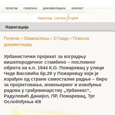
ПОЧЕТАК
ГАЛЕРИЈА
ДОКУМЕНТАЦИЈА
КОНТАКТ
ћирилица
Latinica
English
Навигација
Почетак
»
Обавештења
»
О Граду
»
Планска
документација
Урбанистички пројекат за изградњу
вишепородичног стамбено – пословног
објекта на к.п. 1944 К.О. Пожаревац у улици
Чеде Васовића бр.29 у Пожаревцу који је
израђен од стране самосталне радње – биро
за пројектовање, инжењеринг и извођење
радова у грађевинарству „Урбанекс“,
Радуловић Данијел, ПР, Пожаревац, Трг
Ослобођења 4/8