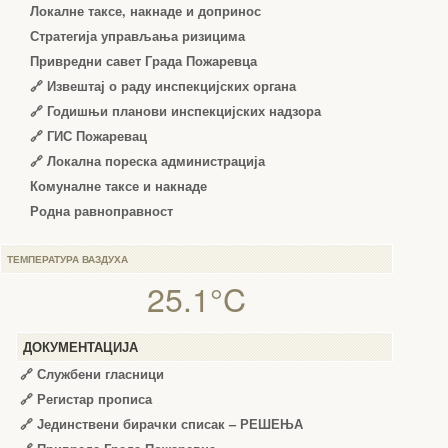
Локалне таксе, накнаде и допринос
Стратегија управљања ризицима
Привредни савет Града Пожаревца
🔗
Извештај о раду инспекцијских органа
🔗
Годишњи планови инспекцијских надзора
🔗 ГИС Пожаревац
🔗 Локална пореска администрација
Комуналне таксе и накнаде
Родна равноправност
ТЕМПЕРАТУРА ВАЗДУХА
25.1°C
ДОКУМЕНТАЦИЈА
🔗
Службени гласници
🔗
Регистар прописа
🔗
Јединствени бирачки списак – РЕШЕЊА