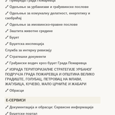
🔗
Привреда Града Пожаревца
🔗
Одељење за урбанизам и грађевинске послове
🔗
Одељење за комуналну делатност, енергетику и
саобраћај
🔗
Одељење за имовинско-правне послове
🔗
Заштита животне средине
🔗
Буџет
🔗
Буџетска инспекција
Служба за интерну ревизију
🔗
Стратешки документи
🔗
Грађански водич кроз буџет Града Пожаревца
🔗
ИЗРАДА ТЕРИТОРИЈАЛНЕ СТРАТЕГИЈЕ УРБАНОГ
ПОДРУЧЈА ГРАДА ПОЖАРЕВЦА И ОПШТИНА ВЕЛИКО
ГРАДИШТЕ, ГОЛУБАЦ, ПЕТРОВАЦ НА МЛАВИ,
ЖАГУБИЦА, КУЧЕВО, МАЛО ЦРНИЋЕ И ЖАБАРИ
🔗
Обрасци
Е-СЕРВИСИ
🔗 Документација и обрасци: Сервисне информације
🔗 Буџетски портал