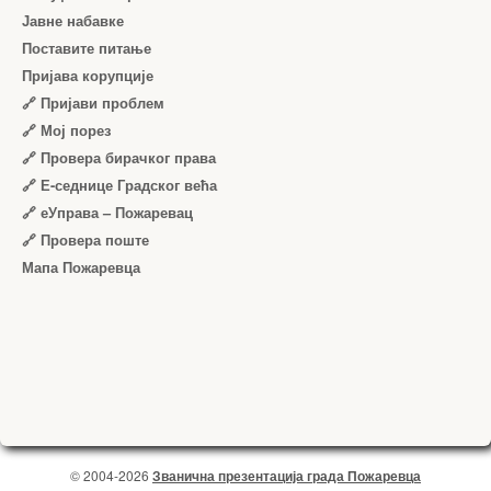
Јавне набавке
Поставите питање
Пријава корупције
🔗 Пријави проблем
🔗 Мој порез
🔗 Провера бирачког права
🔗 Е-седнице Градског већа
🔗 еУправа – Пожаревац
🔗 Провера поште
Мапа Пожаревца
© 2004-2026
Званична презентација града Пожаревца