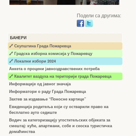
Подели са другима:
БАНЕРИ
🔗 Скупштина Града Пожаревца
🔗
Градска изборна комисија у Пожаревцу
🔗 Локални избори 2024
Анкета о процени јавноздравствених потреба
🔗 Квалитет ваздуха на територији града Пожаревца
Информације од јавног значаја
Информатори о раду Града Пожаревца
Захтев за издавање “Поносне картице”
Евиденција родитеља који су остварили право на
бесплатно ауто седиште
Водич за категоризацију угоститељских објеката за
смештај: куће, апартмани, собе и сеоска туристичка
домаћинства