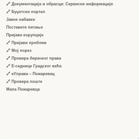
🔗 Документација и обрасци: Сервисне информације
🔗 Буџетски портал
Јавне набавке
Поставите питање
Пријава корупције
🔗 Пријави проблем
🔗 Мој порез
🔗 Провера бирачког права
🔗 Е-седнице Градског већа
🔗 еУправа – Пожаревац
🔗 Провера поште
Мапа Пожаревца