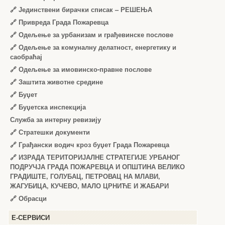
🔗
Јединствени бирачки списак – РЕШЕЊА
🔗
Привреда Града Пожаревца
🔗
Одељење за урбанизам и грађевинске послове
🔗
Одељење за комуналну делатност, енергетику и
саобраћај
🔗
Одељење за имовинско-правне послове
🔗
Заштита животне средине
🔗
Буџет
🔗
Буџетска инспекција
Служба за интерну ревизију
🔗
Стратешки документи
🔗
Грађански водич кроз буџет Града Пожаревца
🔗
ИЗРАДА ТЕРИТОРИЈАЛНЕ СТРАТЕГИЈЕ УРБАНОГ
ПОДРУЧЈА ГРАДА ПОЖАРЕВЦА И ОПШТИНА ВЕЛИКО
ГРАДИШТЕ, ГОЛУБАЦ, ПЕТРОВАЦ НА МЛАВИ,
ЖАГУБИЦА, КУЧЕВО, МАЛО ЦРНИЋЕ И ЖАБАРИ
🔗
Обрасци
Е-СЕРВИСИ