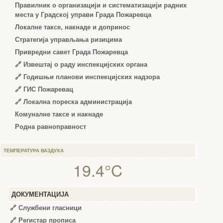
Правилник о организацији и систематизацији радних
места у Градској управи Града Пожаревца
Локалне таксе, накнаде и допринос
Стратегија управљања ризицима
Привредни савет Града Пожаревца
🔗
Извештај о раду инспекцијских органа
🔗
Годишњи планови инспекцијских надзора
🔗 ГИС Пожаревац
🔗 Локална пореска администрација
Комуналне таксе и накнаде
Родна равноправност
ТЕМПЕРАТУРА ВАЗДУХА
19.4°C
ДОКУМЕНТАЦИЈА
🔗
Службени гласници
🔗
Регистар прописа