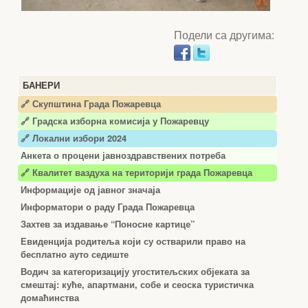
Подели са другима:
БАНЕРИ
🔗 Скупштина Града Пожаревца
🔗
Градска изборна комисија у Пожаревцу
🔗 Локални избори 2024
Анкета о процени јавноздравствених потреба
🔗 Квалитет ваздуха на територији града Пожаревца
Информације од јавног значаја
Информатори о раду Града Пожаревца
Захтев за издавање “Поносне картице”
Евиденција родитеља који су остварили право на
бесплатно ауто седиште
Водич за категоризацију угоститељских објеката за
смештај: куће, апартмани, собе и сеоска туристичка
домаћинства