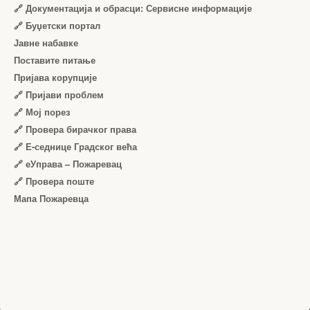
🔗 Документација и обрасци: Сервисне информације
🔗 Буџетски портал
Јавне набавке
Поставите питање
Пријава корупције
🔗 Пријави проблем
🔗 Мој порез
🔗 Провера бирачког права
🔗 Е-седнице Градског већа
🔗 еУправа – Пожаревац
🔗 Провера поште
Мапа Пожаревца