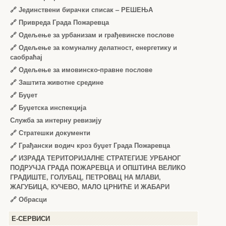
🔗
Јединствени бирачки списак – РЕШЕЊА
🔗
Привреда Града Пожаревца
🔗
Одељење за урбанизам и грађевинске послове
🔗
Одељење за комуналну делатност, енергетику и
саобраћај
🔗
Одељење за имовинско-правне послове
🔗
Заштита животне средине
🔗
Буџет
🔗
Буџетска инспекција
Служба за интерну ревизију
🔗
Стратешки документи
🔗
Грађански водич кроз буџет Града Пожаревца
🔗
ИЗРАДА ТЕРИТОРИЈАЛНЕ СТРАТЕГИЈЕ УРБАНОГ
ПОДРУЧЈА ГРАДА ПОЖАРЕВЦА И ОПШТИНА ВЕЛИКО
ГРАДИШТЕ, ГОЛУБАЦ, ПЕТРОВАЦ НА МЛАВИ,
ЖАГУБИЦА, КУЧЕВО, МАЛО ЦРНИЋЕ И ЖАБАРИ
🔗
Обрасци
Е-СЕРВИСИ