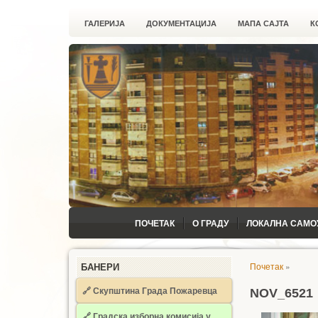
ГАЛЕРИЈА
ДОКУМЕНТАЦИЈА
МАПА САЈТА
К
ПОЧЕТАК
О ГРАДУ
ЛОКАЛНА САМО
Почетак
»
БАНЕРИ
🔗 Скупштина Града Пожаревца
NOV_6521
🔗
Градска изборна комисија у