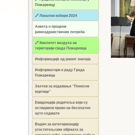
Пожаревцу
🔗 Локални избори 2024
Анкета о процени
јавноздравствених потреба
🔗 Квалитет ваздуха на
територији града Пожаревца
Информације од јавног значаја
Информатори о раду Града
Пожаревца
Захтев за издавање “Поносне
картице”
Евиденција родитеља који су
остварили право на бесплатно
ауто седиште
Водич за категоризацију
угоститељских објеката за
смештај: куће, апартмани, собе и