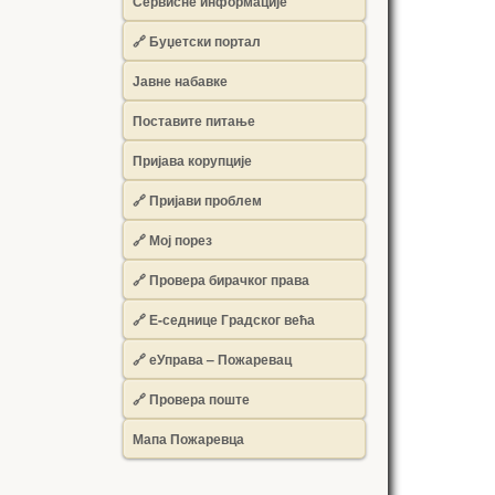
Сервисне информације
🔗 Буџетски портал
Јавне набавке
Поставите питање
Пријава корупције
🔗 Пријави проблем
🔗 Мој порез
🔗 Провера бирачког права
🔗 Е-седнице Градског већа
🔗 еУправа – Пожаревац
🔗 Провера поште
Мапа Пожаревца