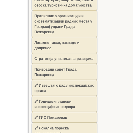
сеоска туристичка домаћинства
Правилник о организацији и
систематизацији радних места у
Градској управи Града
Пожаревца
Локалне таксе, накнаде и
допринос
Стратегија управљања ризицима
Привредни савет Града
Пожаревца
🔗
Извештај о раду инспекцијских
органа
🔗
Годишњи планови
инспекцијских надзора
🔗 ГИС Пожаревац
🔗 Локална пореска