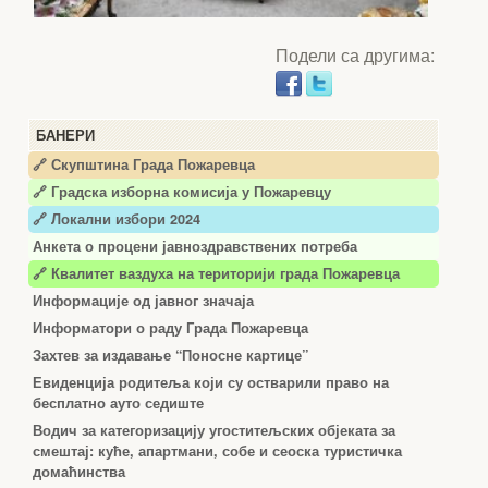
Подели са другима:
БАНЕРИ
🔗 Скупштина Града Пожаревца
🔗
Градска изборна комисија у Пожаревцу
🔗 Локални избори 2024
Анкета о процени јавноздравствених потреба
🔗 Квалитет ваздуха на територији града Пожаревца
Информације од јавног значаја
Информатори о раду Града Пожаревца
Захтев за издавање “Поносне картице”
Евиденција родитеља који су остварили право на
бесплатно ауто седиште
Водич за категоризацију угоститељских објеката за
смештај: куће, апартмани, собе и сеоска туристичка
домаћинства