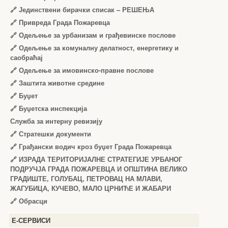
🔗
Јединствени бирачки списак – РЕШЕЊА
🔗
Привреда Града Пожаревца
🔗
Одељење за урбанизам и грађевинске послове
🔗
Одељење за комуналну делатност, енергетику и
саобраћај
🔗
Одељење за имовинско-правне послове
🔗
Заштита животне средине
🔗
Буџет
🔗
Буџетска инспекција
Служба за интерну ревизију
🔗
Стратешки документи
🔗
Грађански водич кроз буџет Града Пожаревца
🔗
ИЗРАДА ТЕРИТОРИЈАЛНЕ СТРАТЕГИЈЕ УРБАНОГ
ПОДРУЧЈА ГРАДА ПОЖАРЕВЦА И ОПШТИНА ВЕЛИКО
ГРАДИШТЕ, ГОЛУБАЦ, ПЕТРОВАЦ НА МЛАВИ,
ЖАГУБИЦА, КУЧЕВО, МАЛО ЦРНИЋЕ И ЖАБАРИ
🔗
Обрасци
Е-СЕРВИСИ