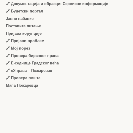
🔗 Документација и обрасци: Сервисне информације
🔗 Буџетски портал
Јавне набавке
Поставите питање
Пријава корупције
🔗 Пријави проблем
🔗 Мој порез
🔗 Провера бирачког права
🔗 Е-седнице Градског већа
🔗 еУправа – Пожаревац
🔗 Провера поште
Мапа Пожаревца