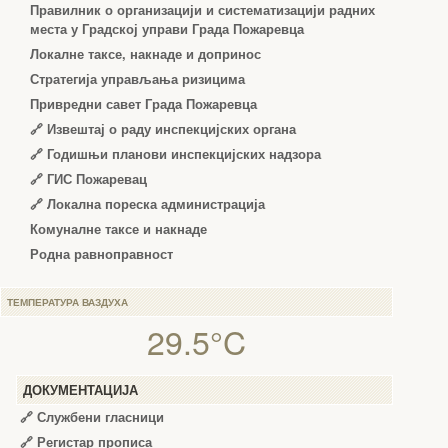
Правилник о организацији и систематизацији радних
места у Градској управи Града Пожаревца
Локалне таксе, накнаде и допринос
Стратегија управљања ризицима
Привредни савет Града Пожаревца
🔗
Извештај о раду инспекцијских органа
🔗
Годишњи планови инспекцијских надзора
🔗 ГИС Пожаревац
🔗 Локална пореска администрација
Комуналне таксе и накнаде
Родна равноправност
ТЕМПЕРАТУРА ВАЗДУХА
29.5°C
ДОКУМЕНТАЦИЈА
🔗
Службени гласници
🔗
Регистар прописа